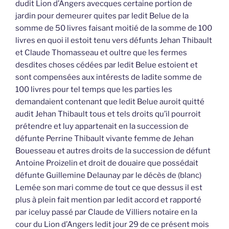
dudit Lion d’Angers avecques certaine portion de
jardin pour demeurer quites par ledit Belue de la
somme de 50 livres faisant moitié de la somme de 100
livres en quoi il estoit tenu vers défunts Jehan Thibault
et Claude Thomasseau et oultre que les fermes
desdites choses cédées par ledit Belue estoient et
sont compensées aux intérests de ladite somme de
100 livres pour tel temps que les parties les
demandaient contenant que ledit Belue auroit quitté
audit Jehan Thibault tous et tels droits qu’il pourroit
prétendre et luy appartenait en la succession de
défunte Perrine Thibault vivante femme de Jehan
Bouesseau et autres droits de la succession de défunt
Antoine Proizelin et droit de douaire que possédait
défunte Guillemine Delaunay par le décès de (blanc)
Lemée son mari comme de tout ce que dessus il est
plus à plein fait mention par ledit accord et rapporté
par iceluy passé par Claude de Villiers notaire en la
cour du Lion d’Angers ledit jour 29 de ce présent mois