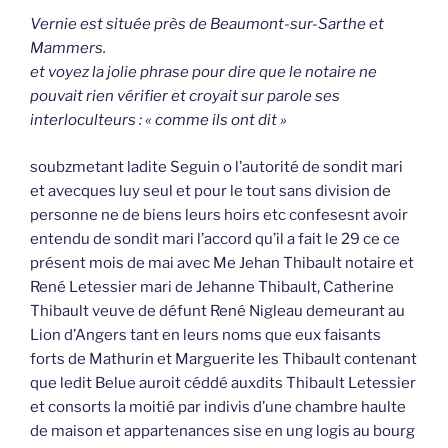
Vernie est située près de Beaumont-sur-Sarthe et
Mammers.
et voyez la jolie phrase pour dire que le notaire ne
pouvait rien vérifier et croyait sur parole ses
interloculteurs : « comme ils ont dit »
soubzmetant ladite Seguin o l’autorité de sondit mari
et avecques luy seul et pour le tout sans division de
personne ne de biens leurs hoirs etc confesesnt avoir
entendu de sondit mari l’accord qu’il a fait le 29 ce ce
présent mois de mai avec Me Jehan Thibault notaire et
René Letessier mari de Jehanne Thibault, Catherine
Thibault veuve de défunt René Nigleau demeurant au
Lion d’Angers tant en leurs noms que eux faisants
forts de Mathurin et Marguerite les Thibault contenant
que ledit Belue auroit céddé auxdits Thibault Letessier
et consorts la moitié par indivis d’une chambre haulte
de maison et appartenances sise en ung logis au bourg