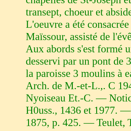
transept, choeur et absid
L'oeuvre a été consacrée 
Maïssour, assisté de l'év
Aux abords s'est formé un
desservi par un pont de 
la paroisse 3 moulins à e
Arch. de M.-et-L.,. C 19
Nyoiseau Et.-C. — Notic
H0uss., 1436 et 1977. — 
1875, p. 425. — Teulet, Tr