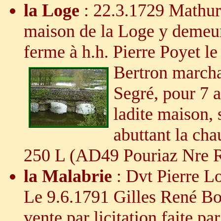
la Loge
: 22.3.1729 Mathuri
maison de la Loge y demeur
ferme à h.h. Pierre Poyet l
Bertron marcha
Segré, pour 7 a
ladite maison, 
abuttant la cha
250 L (AD49 Pouriaz Nre R
la Malabrie
: Dvt Pierre L
Le 9.6.1791 Gilles René Bo
vente par licitation faite par