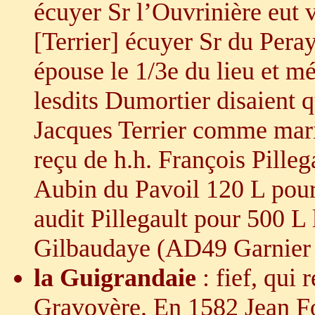
écuyer Sr l’Ouvrinière eut 
[Terrier] écuyer Sr du Pera
épouse le 1/3e du lieu et m
lesdits Dumortier disaient q
Jacques Terrier comme mari
reçu de h.h. François Pilleg
Aubin du Pavoil 120 L pour
audit Pillegault pour 500 L 
Gilbaudaye (AD49 Garnier
la Guigrandaie
: fief, qui 
Gravoyère. En 1582 Jean Fou