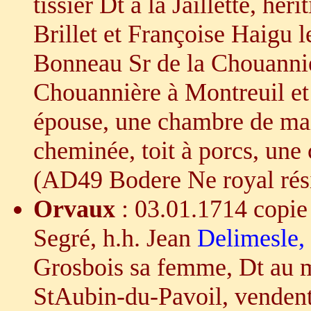
tissier Dt à la Jaillette, hé
Brillet et Françoise Haigu 
Bonneau Sr de la Chouanniè
Chouannière à Montreuil et
épouse, une chambre de mai
cheminée, toit à porcs, une
(AD49 Bodere Ne royal rés
Orvaux
: 03.01.1714 copie
Segré, h.h. Jean
Delimesle,
Grosbois sa femme, Dt au m
StAubin-du-Pavoil, vendent