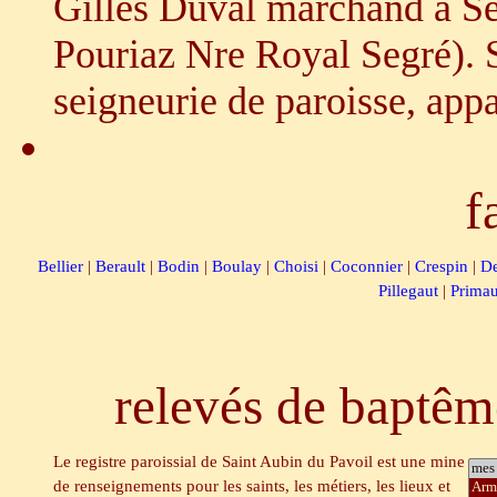
Gilles Duval marchand à S
Pouriaz Nre Royal Segré). S
seigneurie de paroisse, app
f
Bellier
|
Berault
|
Bodin
|
Boulay
|
Choisi
|
Coconnier
|
Crespin
|
De
Pillegaut
|
Primau
relevés de baptêm
Le registre paroissial de Saint Aubin du Pavoil est une mine
de renseignements pour les saints, les métiers, les lieux et