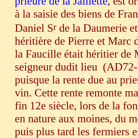
prieuré de
la Jaillette
, est o
à la saisie des biens de Fr
r
Daniel S
de
la Daumerie
et
héritière de Pierre et Marc
la Faucille
était héritier de
seigneur dudit lieu
(
AD72-H
puisque la rente due au prie
vin. Cette rente remonte m
fin 12e siècle, lors de la fo
en nature aux moines, du mo
puis plus tard les fermiers en