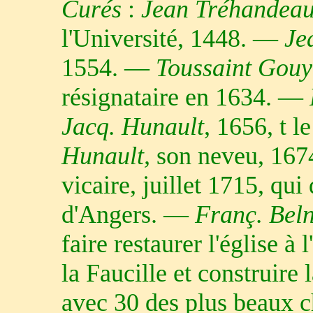
Curés
:
Jean Tréhandea
l'Université, 1448. —
Je
1554. —
Toussaint Gouy
résignataire en 1634. —
Jacq. Hunault
, 1656, t 
Hunault,
son neveu, 167
vicaire, juillet 1715, qu
d'Angers. —
Franç. Beln
faire restaurer l'église à
la Faucille et construire 
avec 30 des plus beaux ch