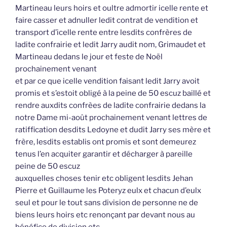
Martineau leurs hoirs et oultre admortir icelle rente et
faire casser et adnuller ledit contrat de vendition et
transport d’icelle rente entre lesdits confrères de
ladite confrairie et ledit Jarry audit nom, Grimaudet et
Martineau dedans le jour et feste de Noël
prochainement venant
et par ce que icelle vendition faisant ledit Jarry avoit
promis et s’estoit obligé à la peine de 50 escuz baillé et
rendre auxdits confrèes de ladite confrairie dedans la
notre Dame mi-août prochainement venant lettres de
ratiffication desdits Ledoyne et dudit Jarry ses mère et
frère, lesdits establis ont promis et sont demeurez
tenus l’en acquiter garantir et décharger à pareille
peine de 50 escuz
auxquelles choses tenir etc obligent lesdits Jehan
Pierre et Guillaume les Poteryz eulx et chacun d’eulx
seul et pour le tout sans division de personne ne de
biens leurs hoirs etc renonçant par devant nous au
bénéfice de division etc