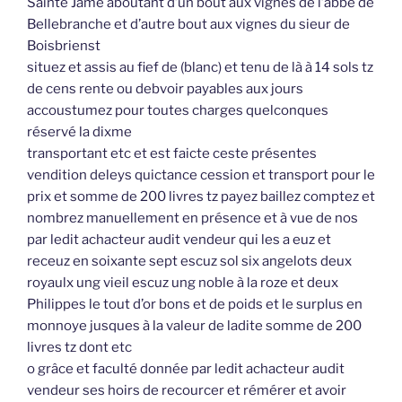
Sainte Jame aboutant d’un bout aux vignes de l’abbé de
Bellebranche et d’autre bout aux vignes du sieur de
Boisbrienst
situez et assis au fief de (blanc) et tenu de là à 14 sols tz
de cens rente ou debvoir payables aux jours
accoustumez pour toutes charges quelconques
réservé la dixme
transportant etc et est faicte ceste présentes
vendition deleys quictance cession et transport pour le
prix et somme de 200 livres tz payez baillez comptez et
nombrez manuellement en présence et à vue de nos
par ledit achacteur audit vendeur qui les a euz et
receuz en soixante sept escuz sol six angelots deux
royaulx ung vieil escuz ung noble à la roze et deux
Philippes le tout d’or bons et de poids et le surplus en
monnoye jusques à la valeur de ladite somme de 200
livres tz dont etc
o grâce et faculté donnée par ledit achacteur audit
vendeur ses hoirs de recourcer et rémérer et avoir