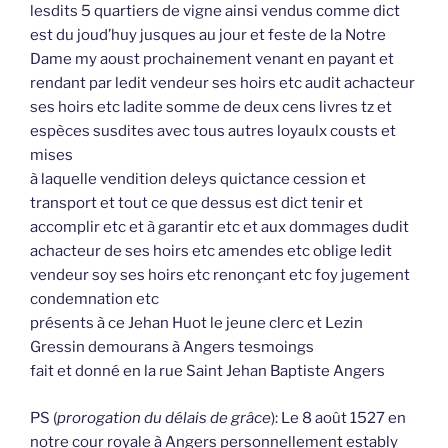
lesdits 5 quartiers de vigne ainsi vendus comme dict
est du joud’huy jusques au jour et feste de la Notre
Dame my aoust prochainement venant en payant et
rendant par ledit vendeur ses hoirs etc audit achacteur
ses hoirs etc ladite somme de deux cens livres tz et
espèces susdites avec tous autres loyaulx cousts et
mises
à laquelle vendition deleys quictance cession et
transport et tout ce que dessus est dict tenir et
accomplir etc et à garantir etc et aux dommages dudit
achacteur de ses hoirs etc amendes etc oblige ledit
vendeur soy ses hoirs etc renonçant etc foy jugement
condemnation etc
présents à ce Jehan Huot le jeune clerc et Lezin
Gressin demourans à Angers tesmoings
fait et donné en la rue Saint Jehan Baptiste Angers
PS (
prorogation du délais de grâce
): Le 8 août 1527 en
notre cour royale à Angers personnellement estably