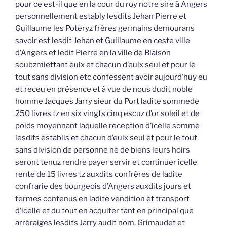
pour ce est-il que en la cour du roy notre sire à Angers
personnellement estably lesdits Jehan Pierre et
Guillaume les Poteryz frères germains demourans
savoir est lesdit Jehan et Guillaume en ceste ville
d’Angers et ledit Pierre en la ville de Blaison
soubzmiettant eulx et chacun d’eulx seul et pour le
tout sans division etc confessent avoir aujourd’huy eu
et receu en présence et à vue de nous dudit noble
homme Jacques Jarry sieur du Port ladite sommede
250 livres tz en six vingts cinq escuz d’or soleil et de
poids moyennant laquelle reception d’icelle somme
lesdits establis et chacun d’eulx seul et pour le tout
sans division de personne ne de biens leurs hoirs
seront tenuz rendre payer servir et continuer icelle
rente de 15 livres tz auxdits confrères de ladite
confrarie des bourgeois d’Angers auxdits jours et
termes contenus en ladite vendition et transport
d’icelle et du tout en acquiter tant en principal que
arréraiges lesdits Jarry audit nom, Grimaudet et