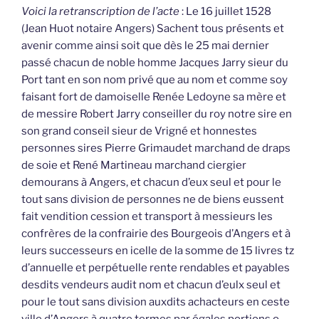
Voici la retranscription de l’acte
: Le 16 juillet 1528
(Jean Huot notaire Angers) Sachent tous présents et
avenir comme ainsi soit que dès le 25 mai dernier
passé chacun de noble homme Jacques Jarry sieur du
Port tant en son nom privé que au nom et comme soy
faisant fort de damoiselle Renée Ledoyne sa mère et
de messire Robert Jarry conseiller du roy notre sire en
son grand conseil sieur de Vrigné et honnestes
personnes sires Pierre Grimaudet marchand de draps
de soie et René Martineau marchand ciergier
demourans à Angers, et chacun d’eux seul et pour le
tout sans division de personnes ne de biens eussent
fait vendition cession et transport à messieurs les
confrères de la confrairie des Bourgeois d’Angers et à
leurs successeurs en icelle de la somme de 15 livres tz
d’annuelle et perpétuelle rente rendables et payables
desdits vendeurs audit nom et chacun d’eulx seul et
pour le tout sans division auxdits achacteurs en ceste
ville d’Angers à quatre termes par égales portions o