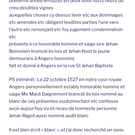
présente année enfustez en deux bons fusts neufs du
creu desdites vignes
auxquelles choses cy dessus tenir etc aux dommages
etc amendes etc obligent lesdites parties l’une vers
l’autre etc renonçant etc foy jugement condemnation
etc
présents à ce honorable homme et saige sire Jehan
Bonvoisin licencié ès loix et Jehan Huot le jeune
demourans à Angers tesmoins
fait et donné à Angers en la rue St Jehan Baptiste
PS (
réméré
) : Le 22 octobre 1527 en notre cour royale
Angers personnellement estably honorable homme et
saige Me Macé Daigremont licencié ès loix nommé au
blanc de ces présentes soubzmectant etc confesse
avoir aujour’huy eu et receu de honneste personne
Jehan Ragot aussi nommé audit blanc
Il est bien écrit « blanc », et j’ai donc recherché un sens.