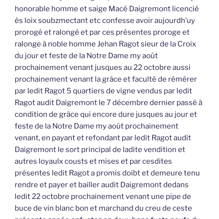
honorable homme et saige Macé Daigremont licencié
ès loix soubzmectant etc confesse avoir aujourdh’uy
prorogé et ralongé et par ces présentes proroge et
ralonge à noble homme Jehan Ragot sieur de la Croix
du jour et feste de la Notre Dame my août
prochainement venant jusques au 22 octobre aussi
prochainement venant la grâce et faculté de rémérer
par ledit Ragot 5 quartiers de vigne vendus par ledit
Ragot audit Daigremont le 7 décembre dernier passé à
condition de grâce qui encore dure jusques au jour et
feste de la Notre Dame my août prochainement
venant, en payant et refondant par ledit Ragot audit
Daigremont le sort principal de ladite vendition et
autres loyaulx cousts et mises et par cesdites
présentes ledit Ragot a promis doibt et demeure tenu
rendre et payer et bailler audit Daigremont dedans
ledit 22 octobre prochainement venant une pipe de
buce de vin blanc bon et marchand du creu de ceste