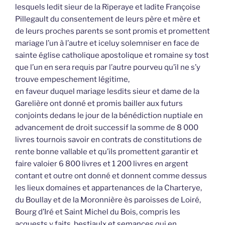
lesquels ledit sieur de la Riperaye et ladite Françoise
Pillegault du consentement de leurs père et mère et
de leurs proches parents se sont promis et promettent
mariage l’un à l’autre et iceluy solemniser en face de
sainte église catholique apostolique et romaine sy tost
que l’un en sera requis par l’autre pourveu qu’il ne s’y
trouve empeschement légitime,
en faveur duquel mariage lesdits sieur et dame de la
Garelière ont donné et promis bailler aux futurs
conjoints dedans le jour de la bénédiction nuptiale en
advancement de droit successif la somme de 8 000
livres tournois savoir en contrats de constitutions de
rente bonne vallable et qu’ils promettent garantir et
faire valoier 6 800 livres et 1 200 livres en argent
contant et outre ont donné et donnent comme dessus
les lieux domaines et appartenances de la Charterye,
du Boullay et de la Moronnière ès paroisses de Loiré,
Bourg d’Iré et Saint Michel du Bois, compris les
acquests y faits, bestiaulx et semances qui en