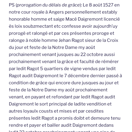
PS (
prorogation du délais de grâce
): Le 8 août 1527 en
notre cour royale à Angers personnellement estably
honorable homme et saige Macé Daigremont licencié
ès loix soubzmectant etc confesse avoir aujourdh’uy
prorogé et ralongé et par ces présentes proroge et
ralonge à noble homme Jehan Ragot sieur de la Croix
du jour et feste de la Notre Dame my août
prochainement venant jusques au 22 octobre aussi
prochainement venant la grâce et faculté de rémérer
par ledit Ragot 5 quartiers de vigne vendus par ledit
Ragot audit Daigremont le 7 décembre dernier passé à
condition de grâce qui encore dure jusques au jour et
feste de la Notre Dame my août prochainement
venant, en payant et refondant par ledit Ragot audit
Daigremont le sort principal de ladite vendition et
autres loyaulx cousts et mises et par cesdites
présentes ledit Ragot a promis doibt et demeure tenu
rendre et payer et bailler audit Daigremont dedans