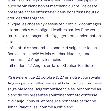
ledit 22 octobre prochainement venant une pipe de
buce de vin blanc bon et marchand du creu de ceste
présente année enfustez en deux bons fusts neufs du
creu desdites vignes
auxquelles choses cy dessus tenir etc aux dommages
etc amendes etc obligent lesdites parties l’une vers
l’autre etc renonçant etc foy jugement condemnation
etc
présents à ce honorable homme et saige sire Jehan
Bonvoisin licencié ès loix et Jehan Huot le jeune
demourans à Angers tesmoins
fait et donné à Angers en la rue St Jehan Baptiste
PS (
réméré
) : Le 22 octobre 1527 en notre cour royale
Angers personnellement estably honorable homme et
saige Me Macé Daigremont licencié ès loix nommé au
blanc de ces présentes soubzmectant etc confesse
avoir aujour’huy eu et receu de honneste personne
Jehan Ragot aussi nommé audit blanc