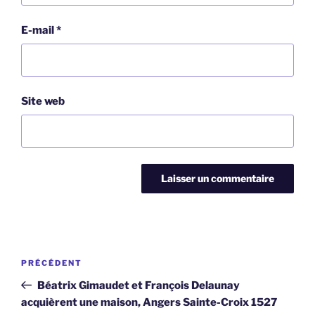
E-mail
*
Site web
Navigation
Article
PRÉCÉDENT
de
précédent
Béatrix Gimaudet et François Delaunay
l’article
acquièrent une maison, Angers Sainte-Croix 1527