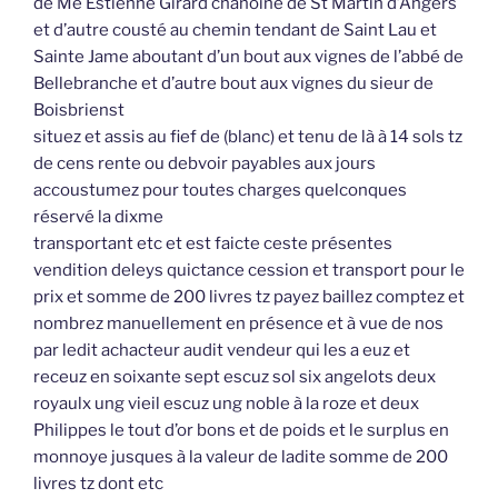
de Me Estienne Girard chanoine de St Martin d’Angers
et d’autre cousté au chemin tendant de Saint Lau et
Sainte Jame aboutant d’un bout aux vignes de l’abbé de
Bellebranche et d’autre bout aux vignes du sieur de
Boisbrienst
situez et assis au fief de (blanc) et tenu de là à 14 sols tz
de cens rente ou debvoir payables aux jours
accoustumez pour toutes charges quelconques
réservé la dixme
transportant etc et est faicte ceste présentes
vendition deleys quictance cession et transport pour le
prix et somme de 200 livres tz payez baillez comptez et
nombrez manuellement en présence et à vue de nos
par ledit achacteur audit vendeur qui les a euz et
receuz en soixante sept escuz sol six angelots deux
royaulx ung vieil escuz ung noble à la roze et deux
Philippes le tout d’or bons et de poids et le surplus en
monnoye jusques à la valeur de ladite somme de 200
livres tz dont etc