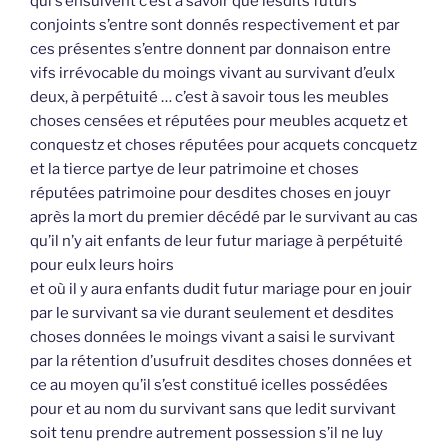
qui s’ensuivent c’est à savoir que lesdits futurs
conjoints s’entre sont donnés respectivement et par
ces présentes s’entre donnent par donnaison entre
vifs irrévocable du moings vivant au survivant d’eulx
deux, à perpétuité … c’est à savoir tous les meubles
choses censées et réputées pour meubles acquetz et
conquestz et choses réputées pour acquets concquetz
et la tierce partye de leur patrimoine et choses
réputées patrimoine pour desdites choses en jouyr
après la mort du premier décédé par le survivant au cas
qu’il n’y ait enfants de leur futur mariage à perpétuité
pour eulx leurs hoirs
et où il y aura enfants dudit futur mariage pour en jouir
par le survivant sa vie durant seulement et desdites
choses données le moings vivant a saisi le survivant
par la rétention d’usufruit desdites choses données et
ce au moyen qu’il s’est constitué icelles possédées
pour et au nom du survivant sans que ledit survivant
soit tenu prendre autrement possession s’il ne luy