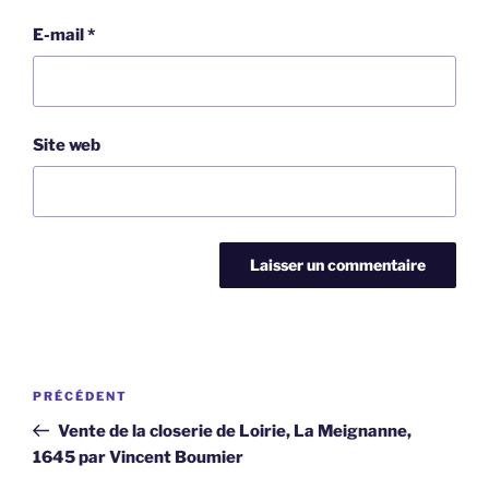
E-mail
*
Site web
Navigation
Article
PRÉCÉDENT
de
précédent
Vente de la closerie de Loirie, La Meignanne,
l’article
1645 par Vincent Boumier