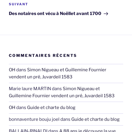
Article
SUIVANT
suivant
Des notaires ont vécu à Noëllet avant 1700
COMMENTAIRES RÉCENTS
OH
dans
Simon Nigueau et Guillemine Fournier
vendent un pré, Juvardeil 1583
Marie laure MARTIN
dans
Simon Nigueau et
Guillemine Fournier vendent un pré, Juvardeil 1583
OH
dans
Guide et charte du blog
bonnaventure bouju joel
dans
Guide et charte du blog
BALLAIN-RINALDI
dans
A 88 ans je découvre la vue