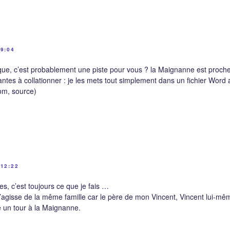
9:04
ue, c’est probablement une piste pour vous ? la Maignanne est proche
antes à collationner : je les mets tout simplement dans un fichier Word
nom, source)
12:22
s, c’est toujours ce que je fais …
s’agisse de la même famille car le père de mon Vincent, Vincent lui-mê
re un tour à la Maignanne.