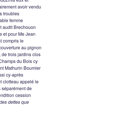
tairement avoir vendu
s troubles
rable femme
t audit Brechouon
le et pour Me Jean
st compris le
 couverture au pignon
de trois jardins clos
e Champs du Bois cy
funt Mathurin Boumier
ussi cy-après
et clotteau appelé le
los séparément de
ndition cession
 des dettes que