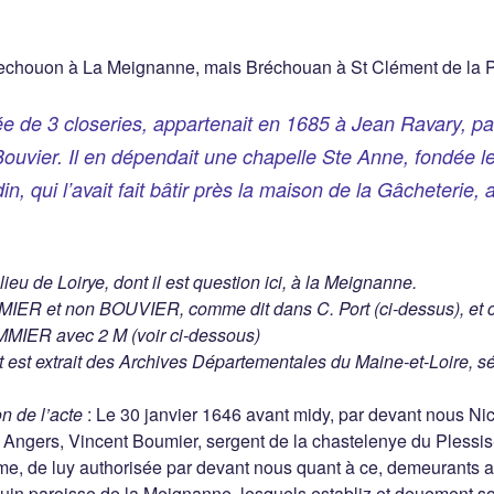
Brechouon à La Meignanne, mais Bréchouan à St Clément de la P
e de 3 closeries, appartenait en 1685 à Jean Ravary, pa
Bouvier. Il en dépendait une chapelle Ste Anne, fondée 
, qui l’avait fait bâtir près la maison de la Gâcheterie,
lieu de Loirye, dont il est question ici, à la Meignanne.
UMIER et non BOUVIER, comme dit dans C. Port (ci-dessus), et 
MIER avec 2 M (voir ci-dessous)
uit est extrait des Archives Départementales du Maine-et-Loire, s
on de l’acte
: Le 30 janvier 1646 avant midy, par devant nous Ni
à Angers, Vincent Boumier, sergent de la chastelenye du Plessi
, de luy authorisée par devant nous quant à ce, demeurants au
ouin paroisse de la Meignanne, lesquels establiz et deuement s