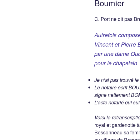
Boumier
C. Port ne dit pas 
Autrefois composé
Vincent et Pierre 
par une dame Oudin
pour le chapelain.
Je n’ai pas trouvé le 
Le notaire écrit BO
signe nettement BOM
L’acte notarié qui s
Voici la retranscripti
royal et gardenotte 
Bessonneau sa femme
au village de Brech