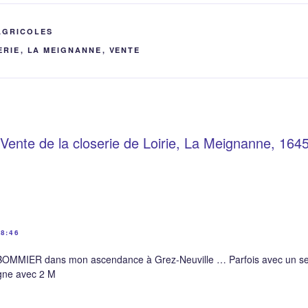
AGRICOLES
ERIE
,
LA MEIGNANNE
,
VENTE
Vente de la closerie de Loirie, La Meignanne, 164
8:46
t BOMMIER dans mon ascendance à Grez-Neuville … Parfois avec un se
gne avec 2 M