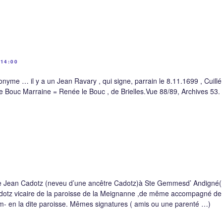
14:00
me … il y a un Jean Ravary , qui signe, parrain le 8.11.1699 , Cuillé 
e Bouc Marraine = Renée le Bouc , de Brielles.Vue 88/89, Archives 53.
e Jean Cadotz (neveu d’une ancêtre Cadotz)à Ste Gemmesd’ Andigné
dotz vicaire de la paroisse de la Meignanne ,de même accompagné d
m- en la dite paroisse. Mêmes signatures ( amis ou une parenté …)