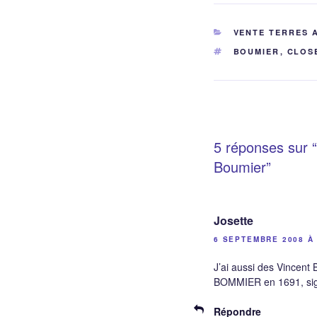
CATÉGORIES
VENTE TERRES 
ÉTIQUETTES
BOUMIER
,
CLOS
5 réponses sur “
Boumier”
Josette
6 SEPTEMBRE 2008 À 
J’ai aussi des Vincen
BOMMIER en 1691, si
Répondre