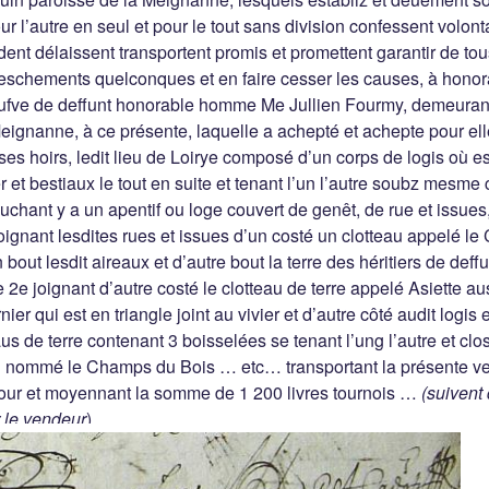
ur l’autre en seul et pour le tout sans division confessent volon
dent délaissent transportent promis et promettent garantir de tou
schements quelconques et en faire cesser les causes, à hono
ufve de deffunt honorable homme Me Jullien Fourmy, demeuran
Meignanne, à ce présente, laquelle a achepté et achepte pour el
, ses hoirs, ledit lieu de Loirye composé d’un corps de logis où e
r et bestiaux le tout en suite et tenant l’un l’autre soubz mesme
uchant y a un apentif ou loge couvert de genêt, de rue et issues, 
oignant lesdites rues et issues d’un costé un clotteau appelé l
 bout lesdit aireaux et d’autre bout la terre des héritiers de def
le 2e joignant d’autre costé le clotteau de terre appelé Asiette a
ier qui est en triangle joint au vivier et d’autre côté audit logis 
aus de terre contenant 3 boisselées se tenant l’ung l’autre et c
un nommé le Champs du Bois … etc… transportant la présente ve
pour et moyennant la somme de 1 200 livres tournois …
(suivent
r le vendeur
),