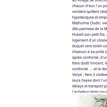
chacun d’eux l’un po
vendent quittent cèd
hypotecques et empe
Mathurine Oudin, ve
dite paroisse de la 
Hubert son petit fils
logement d’un closie
duquel vers soleil co
chascun à sa porte j
après confronté, d’un
frère dudit Vincent, 
confronté … et le dern
Verye ; Item 3 clotte
leurs hayes dont l’
délays et transport 
l’acheteur règle pou