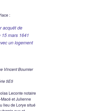
lace :
r acquêt de
le 15 mars 1641
 avec un logement
ce Vincent Boumier
érie 5E5
colas Leconte notaire
s-Macé et Julienne
 lieu de Lorye situé
oubzmis eux et