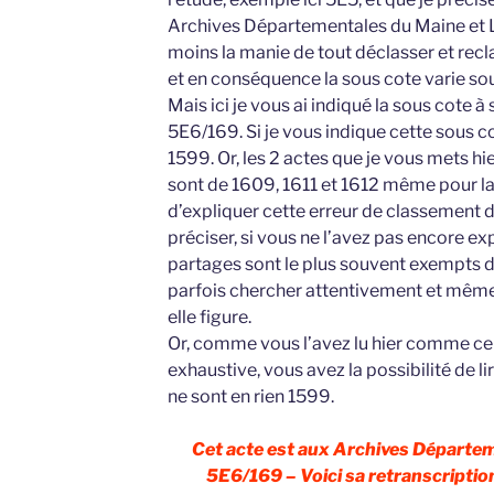
Archives Départementales du Maine et L
moins la manie de tout déclasser et recla
et en conséquence la sous cote varie so
Mais ici je vous ai indiqué la sous cote à
5E6/169. Si je vous indique cette sous co
1599. Or, les 2 actes que je vous mets hie
sont de 1609, 1611 et 1612 même pour la 
d’expliquer cette erreur de classement d
préciser, si vous ne l’avez pas encore 
partages sont le plus souvent exempts de 
parfois chercher attentivement et mêm
elle figure.
Or, comme vous l’avez lu hier comme ce 
exhaustive, vous avez la possibilité de lire
ne sont en rien 1599.
Cet acte est aux Archives Départem
5E6/169 – Voici sa retranscription