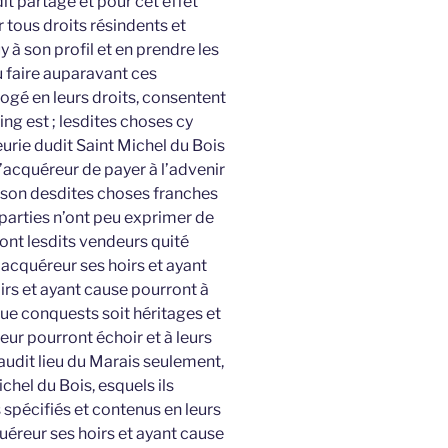
t partage et pour cet effet
 tous droits résindents et
y à son profil et en prendre les
u faire auparavant ces
ogé en leurs droits, consentent
ing est ; lesdites choses cy
urie dudit Saint Michel du Bois
l’acquéreur de payer à l’advenir
aison desdites choses franches
s parties n’ont peu exprimer de
 ont lesdits vendeurs quité
acquéreur ses hoirs et ayant
oirs et ayant cause pourront à
que conquests soit héritages et
leur pourront échoir et à leurs
audit lieu du Marais seulement,
chel du Bois, esquels ils
 spécifiés et contenus en leurs
uéreur ses hoirs et ayant cause