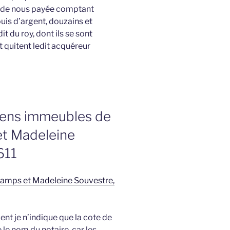
u de nous payée comptant
uis d’argent, douzains et
t du roy, dont ils se sont
t quitent ledit acquéreur
biens immeubles de
et Madeleine
611
 Champs et Madeleine Souvestre,
nt je n’indique que la cote de
e le nom du notaire, car les