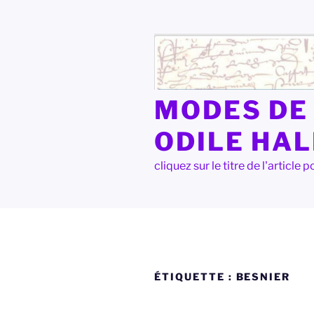
Aller
au
contenu
principal
MODES DE 
ODILE HA
cliquez sur le titre de l'articl
ÉTIQUETTE :
BESNIER