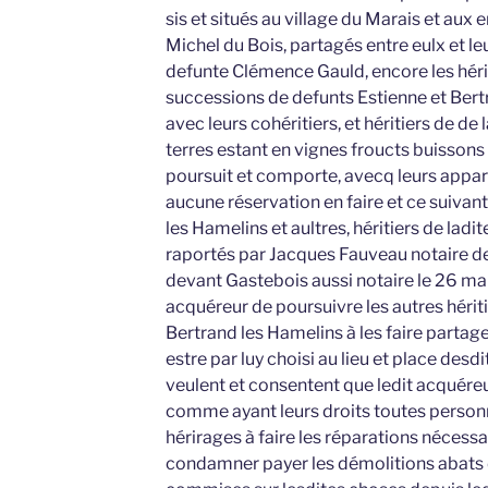
sis et situés au village du Marais et aux 
Michel du Bois, partagés entre eulx et leu
defunte Clémence Gauld, encore les hér
successions de defunts Estienne et Ber
avec leurs cohéritiers, et héritiers de de
terres estant en vignes froucts buissons
poursuit et comporte, avecq leurs app
aucune réservation en faire et ce suivant 
les Hamelins et aultres, héritiers de ladi
raportés par Jacques Fauveau notaire de
devant Gastebois aussi notaire le 26 mar
acquéreur de poursuivre les autres hérit
Bertrand les Hamelins à les faire partag
estre par luy choisi au lieu et place des
veulent et consentent que ledit acquér
comme ayant leurs droits toutes personne
hérirages à faire les réparations nécessai
condamner payer les démolitions abats d