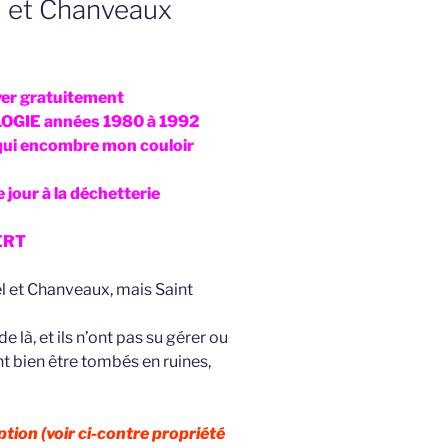
el et Chanveaux
ever gratuitement
OGIE années 1980 à 1992
 qui encombre mon couloir
e jour à la déchetterie
ERT
el et Chanveaux, mais Saint
e là, et ils n’ont pas su gérer ou
nt bien être tombés en ruines,
tion (voir ci-contre propriété