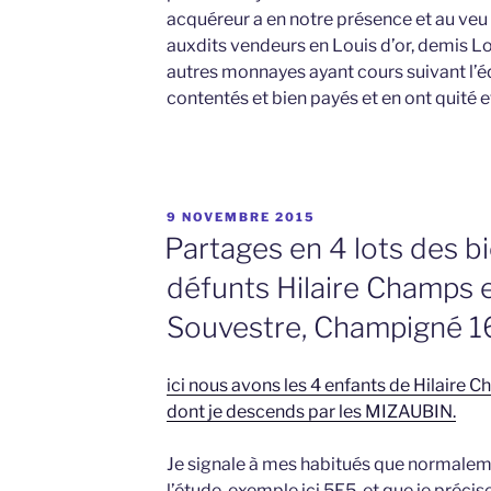
acquéreur a en notre présence et au ve
auxdits vendeurs en Louis d’or, demis Lo
autres monnayes ayant cours suivant l’édi
contentés et bien payés et en ont quité e
PUBLIÉ
9 NOVEMBRE 2015
LE
Partages en 4 lots des 
défunts Hilaire Champs 
Souvestre, Champigné 1
ici nous avons les 4 enfants de Hilaire
dont je descends par les MIZAUBIN.
Je signale à mes habitués que normaleme
l’étude, exemple ici 5E5, et que je précis