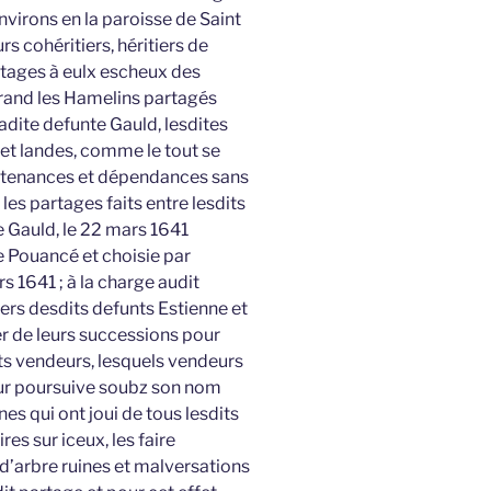
environs en la paroisse de Saint
rs cohéritiers, héritiers de
itages à eulx escheux des
trand les Hamelins partagés
 ladite defunte Gauld, lesdites
 et landes, comme le tout se
artenances et dépendances sans
les partages faits entre lesdits
te Gauld, le 22 mars 1641
 Pouancé et choisie par
s 1641 ; à la charge audit
iers desdits defunts Estienne et
er de leurs successions pour
dits vendeurs, lesquels vendeurs
eur poursuive soubz son nom
s qui ont joui de tous lesdits
res sur iceux, les faire
’arbre ruines et malversations