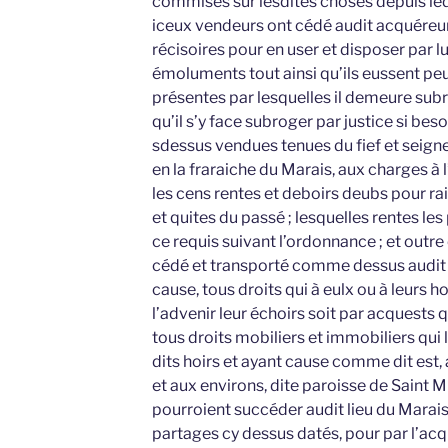
commises sur lesdites choses depuis ledi
iceux vendeurs ont cédé audit acquéreur
récisoires pour en user et disposer par lu
émoluments tout ainsi qu’ils eussent pe
présentes par lesquelles il demeure subr
qu’il s’y face subroger par justice si beso
sdessus vendues tenues du fief et seigne
en la fraraiche du Marais, aux charges à 
les cens rentes et deboirs deubs pour r
et quites du passé ; lesquelles rentes le
ce requis suivant l’ordonnance ; et outre
cédé et transporté comme dessus audit 
cause, tous droits qui à eulx ou à leurs h
l’advenir leur échoirs soit par acquests 
tous droits mobiliers et immobiliers qui 
dits hoirs et ayant cause comme dit est, 
et aux environs, dite paroisse de Saint Mi
pourroient succéder audit lieu du Marais
partages cy dessus datés, pour par l’acq