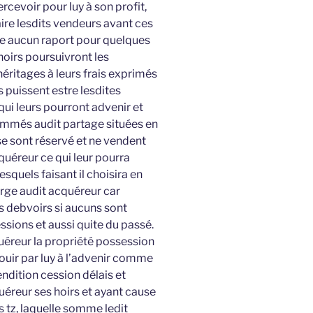
rcevoir pour luy à son profit,
aire lesdits vendeurs avant ces
aire aucun raport pour quelques
hoirs poursuivront les
héritages à leurs frais exprimés
 puissent estre lesdites
qui leurs pourront advenir et
mmés audit partage situées en
se sont réservé et ne vendent
quéreur ce qui leur pourra
esquels faisant il choisira en
arge audit acquéreur car
s debvoirs si aucuns sont
sions et aussi quite du passé.
uéreur la propriété possession
jouir par luy à l’advenir comme
endition cession délais et
uéreur ses hoirs et ayant cause
 tz, laquelle somme ledit