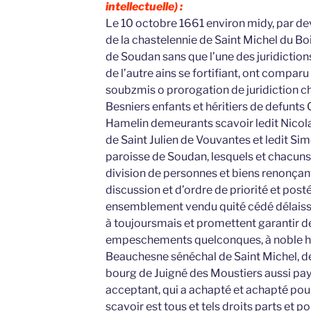
intellectuelle) :
Le 10 octobre 1661 environ midy, par dev
de la chastelennie de Saint Michel du Bo
de Soudan sans que l’une des juridictio
de l’autre ains se fortifiant, ont comparu
soubzmis o prorogation de juridiction c
Besniers enfants et héritiers de defunts
Hamelin demeurants scavoir ledit Nicola
de Saint Julien de Vouvantes et ledit Simo
paroisse de Soudan, lesquels et chacuns 
division de personnes et biens renonçant
discussion et d’ordre de priorité et posté
ensemblement vendu quité cédé délaiss
à toujoursmais et promettent garantir de
empeschements quelconques, à noble h
Beauchesne sénéchal de Saint Michel, 
bourg de Juigné des Moustiers aussi pays
acceptant, qui a achapté et achapté pour 
scavoir est tous et tels droits parts et 