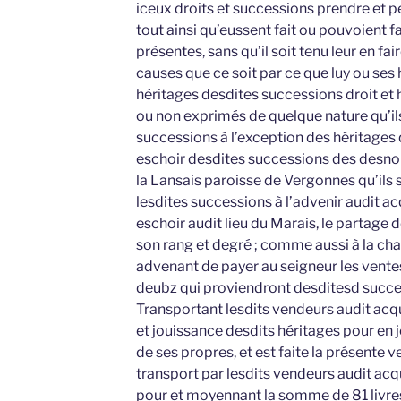
iceux droits et successions prendre et pe
tout ainsi qu’eussent fait ou pouvoient f
présentes, sans qu’il soit tenu leur en f
causes que ce soit par ce que luy ou ses 
héritages desdites successions droit et 
ou non exprimés de quelque nature qu’ils
successions à l’exception des héritages 
eschoir desdites successions des desno
la Lansais paroisse de Vergonnes qu’ils 
lesdites successions à l’advenir audit ac
eschoir audit lieu du Marais, le partage d
son rang et degré ; comme aussi à la ch
advenant de payer au seigneur les vente
deubz qui proviendront desditesd succes
Transportant lesdits vendeurs audit acq
et jouissance desdits héritages pour en 
de ses propres, et est faite la présente v
transport par lesdits vendeurs audit acq
pour et moyennant la somme de 81 livres