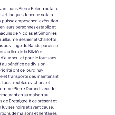
ant nous Pierre Pelerin notaire
is et Jacques Jehenne notaire
ns puisse empescher l’exécution
 en leurs personnes establiz et
hacuns de Nicolas et Simon les
 Guillaume Besnier et Charlotte
s au village du Baudu paroisse
n au lieu de la Blizière
d’eux seul et pour le tout sans
 au bénéfice de division
riorité ont ce jourd’huy
é et transporté dès maintenant
 tous troubles évictions et
omme Pierre Durand sieur de
demeurant en sa maison au
 de Bretaigne, à ce présent et
luy ses hoirs et ayant cause,
portions de maisons et héritages