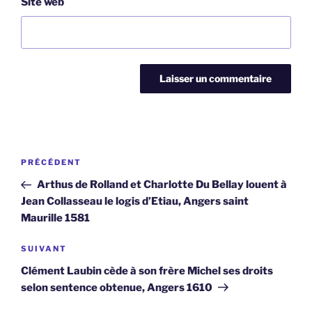
Site web
Navigation
Article
PRÉCÉDENT
de
précédent
Arthus de Rolland et Charlotte Du Bellay louent à
l’article
Jean Collasseau le logis d’Etiau, Angers saint
Maurille 1581
Article
SUIVANT
suivant
Clément Laubin cède à son frère Michel ses droits
selon sentence obtenue, Angers 1610