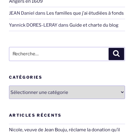
Angers en 1609
JEAN Daniel
dans
Les familles que j’ai étudiées à fonds
Yannick DORES-LERAY
dans
Guide et charte du blog
Recherche
Recher
pour
:
CATÉGORIES
Catégories
ARTICLES RÉCENTS
Nicole, veuve de Jean Bouju, réclame la donation qu’il