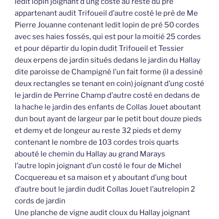
ledit lopin joignant d’ung costé au reste du pré
appartenant audit Trifoueil d’autre costé le pré de Me
Pierre Jouanne contenant ledit lopin de pré 50 cordes
avec ses haies fossés, qui est pour la moitié 25 cordes
et pour départir du lopin dudit Trifoueil et Tessier
deux erpens de jardin situés dedans le jardin du Hallay
dite paroisse de Champigné l’un fait forme (il a dessiné
deux rectangles se tenant en coin) joignant d’ung costé
le jardin de Perrine Champ d’autre costé en dedans de
la hache le jardin des enfants de Collas Jouet aboutant
dun bout ayant de largeur par le petit bout douze pieds
et demy et de longeur au reste 32 pieds et demy
contenant le nombre de 103 cordes trois quarts
abouté le chemin du Hallay au grand Marays
l’autre lopin joignant d’un costé le four de Michel
Cocquereau et sa maison et y aboutant d’ung bout
d’autre bout le jardin dudit Collas Jouet l’autrelopin 2
cords de jardin
Une planche de vigne audit cloux du Hallay joignant