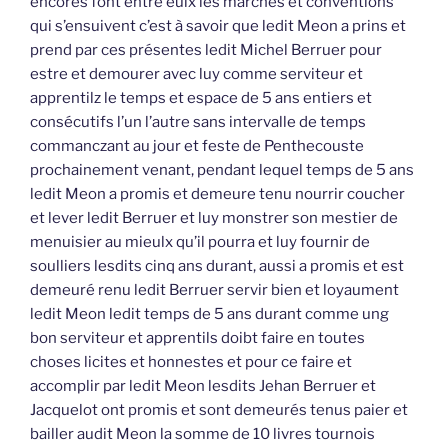
encores font entre eulx les marchés et conventions
qui s’ensuivent c’est à savoir que ledit Meon a prins et
prend par ces présentes ledit Michel Berruer pour
estre et demourer avec luy comme serviteur et
apprentilz le temps et espace de 5 ans entiers et
consécutifs l’un l’autre sans intervalle de temps
commanczant au jour et feste de Penthecouste
prochainement venant, pendant lequel temps de 5 ans
ledit Meon a promis et demeure tenu nourrir coucher
et lever ledit Berruer et luy monstrer son mestier de
menuisier au mieulx qu’il pourra et luy fournir de
soulliers lesdits cinq ans durant, aussi a promis et est
demeuré renu ledit Berruer servir bien et loyaument
ledit Meon ledit temps de 5 ans durant comme ung
bon serviteur et apprentils doibt faire en toutes
choses licites et honnestes et pour ce faire et
accomplir par ledit Meon lesdits Jehan Berruer et
Jacquelot ont promis et sont demeurés tenus paier et
bailler audit Meon la somme de 10 livres tournois