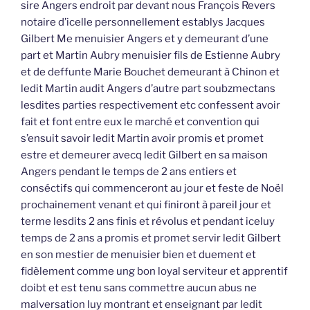
sire Angers endroit par devant nous François Revers
notaire d’icelle personnellement establys Jacques
Gilbert Me menuisier Angers et y demeurant d’une
part et Martin Aubry menuisier fils de Estienne Aubry
et de deffunte Marie Bouchet demeurant à Chinon et
ledit Martin audit Angers d’autre part soubzmectans
lesdites parties respectivement etc confessent avoir
fait et font entre eux le marché et convention qui
s’ensuit savoir ledit Martin avoir promis et promet
estre et demeurer avecq ledit Gilbert en sa maison
Angers pendant le temps de 2 ans entiers et
conséctifs qui commenceront au jour et feste de Noël
prochainement venant et qui finiront à pareil jour et
terme lesdits 2 ans finis et révolus et pendant iceluy
temps de 2 ans a promis et promet servir ledit Gilbert
en son mestier de menuisier bien et duement et
fidèlement comme ung bon loyal serviteur et apprentif
doibt et est tenu sans commettre aucun abus ne
malversation luy montrant et enseignant par ledit