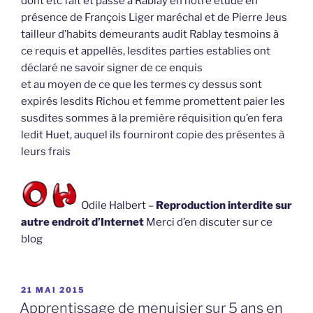
dont etc fait et passé à Rablay en notre étude en
présence de François Liger maréchal et de Pierre Jeus
tailleur d’habits demeurants audit Rablay tesmoins à
ce requis et appellés, lesdites parties establies ont
déclaré ne savoir signer de ce enquis
et au moyen de ce que les termes cy dessus sont
expirés lesdits Richou et femme promettent paier les
susdites sommes à la première réquisition qu’en fera
ledit Huet, auquel ils fourniront copie des présentes à
leurs frais
Odile Halbert –
Reproduction interdite sur
autre endroit d’Internet
Merci d’en discuter sur ce
blog
PUBLIÉ
21 MAI 2015
LE
Apprentissage de menuisier sur 5 ans en