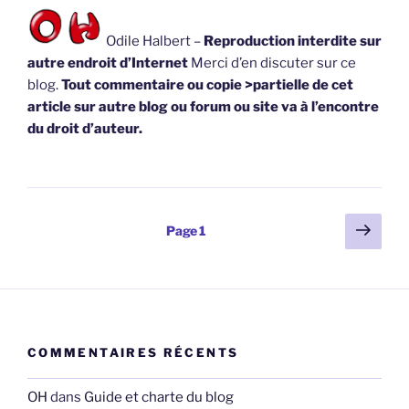
Odile Halbert –
Reproduction interdite sur
autre endroit d’Internet
Merci d’en discuter sur ce
blog.
Tout commentaire ou copie >partielle de cet
article sur autre blog ou forum ou site va à l’encontre
du droit d’auteur.
Pagination
Page
Page
1
suiv
des
publications
COMMENTAIRES RÉCENTS
OH
dans
Guide et charte du blog