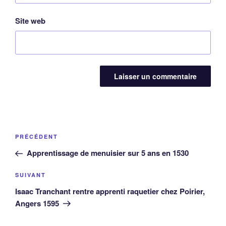
Site web
Navigation
Article
PRÉCÉDENT
de
précédent
Apprentissage de menuisier sur 5 ans en 1530
l’article
Article
SUIVANT
suivant
Isaac Tranchant rentre apprenti raquetier chez Poirier,
Angers 1595