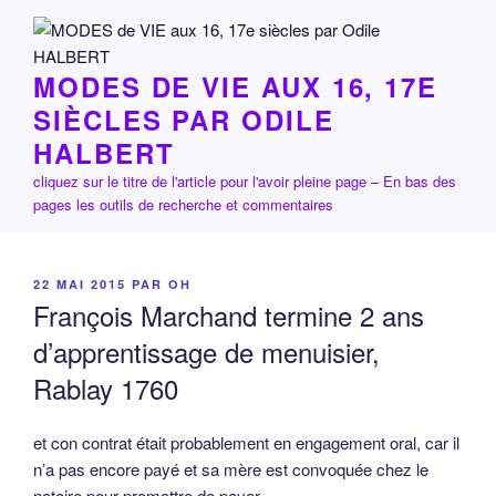
Aller
au
contenu
MODES DE VIE AUX 16, 17E
principal
SIÈCLES PAR ODILE
HALBERT
cliquez sur le titre de l'article pour l'avoir pleine page – En bas des
pages les outils de recherche et commentaires
PUBLIÉ
22 MAI 2015
PAR
OH
LE
François Marchand termine 2 ans
d’apprentissage de menuisier,
Rablay 1760
et con contrat était probablement en engagement oral, car il
n’a pas encore payé et sa mère est convoquée chez le
notaire pour promettre de payer.