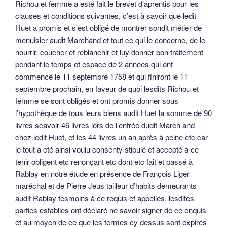
Richou et femme a esté fait le brevet d’aprentis pour les
clauses et conditions suivantes, c’est à savoir que ledit
Huet a promis et s’est obligé de montrer sondit métier de
menuisier audit Marchand et tout ce qui le concerne, de le
nourrir, coucher et reblanchir et luy donner bon traitement
pendant le temps et espace de 2 années qui ont
commencé le 11 septembre 1758 et qui finiront le 11
septembre prochain, en faveur de quoi lesdits Richou et
femme se sont obligés et ont promis donner sous
l’hypothèque de tous leurs biens audit Huet la somme de 90
livres scavoir 46 livres lors de l’entrée dudit March and
chez ledit Huet, et les 44 livres un an après à peine etc car
le tout a eté ainsi voulu consenty stipulé et accepté à ce
tenir obligent etc renonçant etc dont etc fait et passé à
Rablay en notre étude en présence de François Liger
maréchal et de Pierre Jeus tailleur d’habits demeurants
audit Rablay tesmoins à ce requis et appellés, lesdites
parties establies ont déclaré ne savoir signer de ce enquis
et au moyen de ce que les termes cy dessus sont expirés