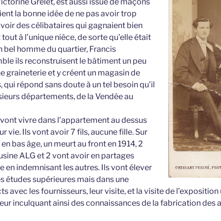
Victorine Grelet, est aussi issue de maçons
aient la bonne idée de ne pas avoir trop
voir des célibataires qui gagnaient bien
t tout à l’unique nièce, de sorte qu’elle était
un bel homme du quartier, Francis
ble ils reconstruisent le bâtiment un peu
ne graineterie
et y créent un magasin de
s, qui répond sans doute à un tel besoin qu’il
usieurs départements, de la Vendée au
e vont vivre dans l’appartement au dessus
 vie. Ils vont avoir 7 fils, aucune fille. Sur
t en bas âge, un meurt au front en 1914, 2
’usine ALG et 2 vont avoir en partages
ie en indemnisant les autres. Ils vont élever
les études supérieures mais dans une
s avec les fournisseurs, leur visite, et la visite de l’expositio
 leur inculquant ainsi des connaissances de la fabrication des 