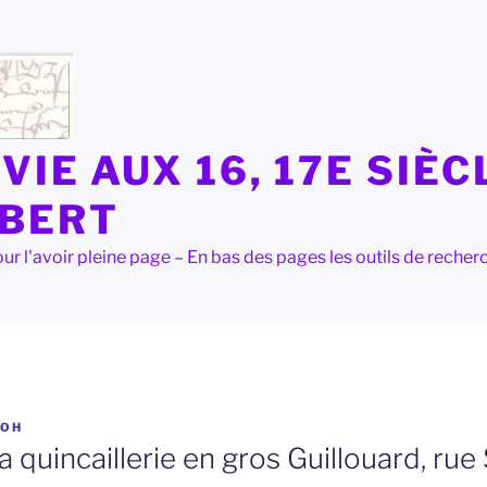
VIE AUX 16, 17E SIÈC
LBERT
e pour l'avoir pleine page – En bas des pages les outils de rec
OH
la quincaillerie en gros Guillouard, rue