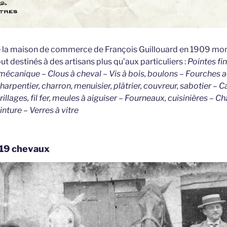
de la maison de commerce de François Guillouard en 1909 mon
out destinés à des artisans plus qu’aux particuliers :
Pointes fin
 mécanique – Clous à cheval – Vis à bois, boulons – Fourches a
charpentier, charron, menuisier, plâtrier, couvreur, sabotier – 
illages, fil fer, meules à aiguiser – Fourneaux, cuisinières – Ch
inture – Verres à vitre
c 19 chevaux