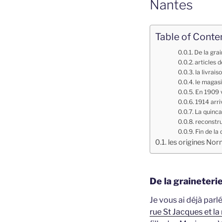
Nantes
Table of Conte
De la grai
articles 
la livrai
le magasi
En 1909 v
1914 arri
La quinca
reconstru
Fin de la 
les origines No
De la graineterie
Je vous ai déjà parl
rue St Jacques et l