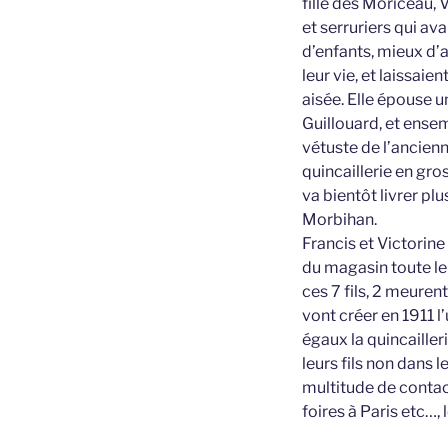
fille des Moriceau, 
et serruriers qui av
d’enfants, mieux d’a
leur vie, et laissaien
aisée. Elle épouse 
Guillouard, et ensem
vétuste de l’ancien
quincaillerie en gro
va bientôt livrer pl
Morbihan.
Francis et Victorin
du magasin toute leur
ces 7 fils, 2 meuren
vont créer en 1911 l
égaux la quincailler
leurs fils non dans 
multitude de contact
foires à Paris etc…,