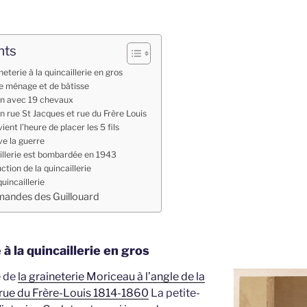
nts
neterie à la quincaillerie en gros
de ménage et de bâtisse
son avec 19 chevaux
n rue St Jacques et rue du Frère Louis
ient l’heure de placer les 5 fils
ve la guerre
illerie est bombardée en 1943
ction de la quincaillerie
quincaillerie
rmandes des Guillouard
 à la quincaillerie en gros
é de
la graineterie Moriceau à l’angle de la
a rue du Frère-Louis 1814-1860
La petite-