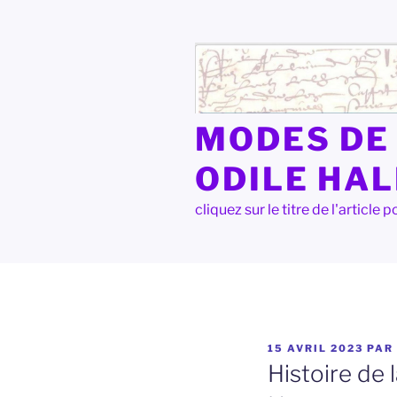
Aller
au
contenu
principal
MODES DE 
ODILE HA
cliquez sur le titre de l'articl
PUBLIÉ
15 AVRIL 2023
PAR
LE
Histoire de 