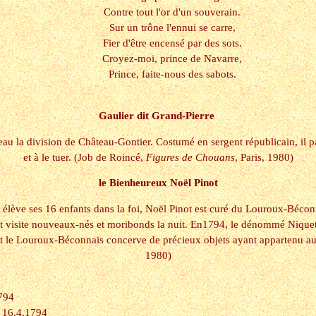
Contre tout l'or d'un souverain.
Sur un trône l'ennui se carre,
Fier d'être encensé par des sots.
Croyez-moi, prince de Navarre,
Prince, faite-nous des sabots.
Gaulier dit Grand-Pierre
au la division de Château-Gontier. Costumé en sergent républicain, il pa
et à le tuer. (Job de Roincé,
Figures de Chouans
, Paris, 1980)
le Bienheureux Noël Pinot
élève ses 16 enfants dans la foi, Noël Pinot est curé du Louroux-Béconn
t visite nouveaux-nés et moribonds la nuit. En1794, le dénommé Niquet le 
 et le Louroux-Béconnais concerve de précieux objets ayant appartenu 
1980)
1794
é 16.4.1794