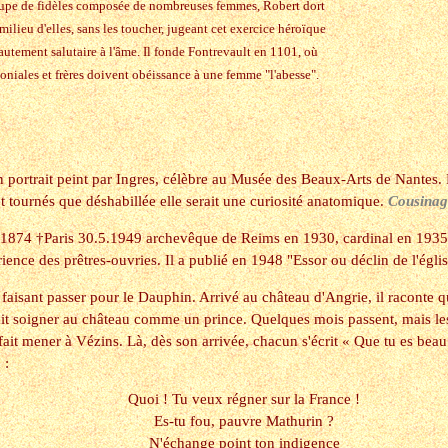
oupe de fidèles composée de nombreuses femmes, Robert dort
milieu d'elles, sans les toucher, jugeant cet exercice héroïque
autement salutaire à l'âme. Il fonde Fontrevault en 1101, où
oniales et frères doivent obéissance à une femme "l'abesse".
n portrait peint par Ingres, célèbre au Musée des Beaux-Arts de Nantes. D
et tournés que déshabillée elle serait une curiosité anatomique.
Cousinag
874 †Paris 30.5.1949 archevêque de Reims en 1930, cardinal en 1935, 
ience des prêtres-ouvries. Il a publié en 1948 "Essor ou déclin de l'égli
e faisant passer pour le Dauphin. Arrivé au château d'Angrie, il raconte 
ait soigner au château comme un prince. Quelques mois passent, mais les
le fait mener à Vézins. Là, dès son arrivée, chacun s'écrit « Que tu es beau 
 :
Quoi ! Tu veux régner sur la France !
Es-tu fou, pauvre Mathurin ?
N'échange point ton indigence