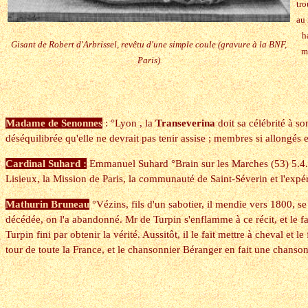
tr
au 
h
Gisant de Robert d'Arbrissel, revêtu d'une simple coule (gravure à la BNF,
m
Paris)
Madame de Senonnes
: °Lyon , la
Transeverina
doit sa célébrité à so
déséquilibrée qu'elle ne devrait pas tenir assise ; membres si allongés 
Cardinal Suhard :
Emmanuel Suhard °Brain sur les Marches (53) 5.4.1
Lisieux, la Mission de Paris, la communauté de Saint-Séverin et l'expér
Mathurin Bruneau
°Vézins, fils d'un sabotier, il mendie vers 1800, s
décédée, on l'a abandonné. Mr de Turpin s'enflamme à ce récit, et le f
Turpin fini par obtenir la vérité. Aussitôt, il le fait mettre à cheval et 
tour de toute la France, et le chansonnier Béranger en fait une chanson