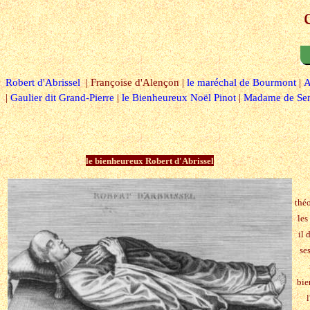
Robert d'Abrissel
| Françoise d'Alençon |
le maréchal de Bourmont
|
A
|
Gaulier dit Grand-Pierre
|
le Bienheureux Noël Pinot
|
Madame de Se
le bienheureux Robert d'Abrissel
théo
les
il 
se
bie