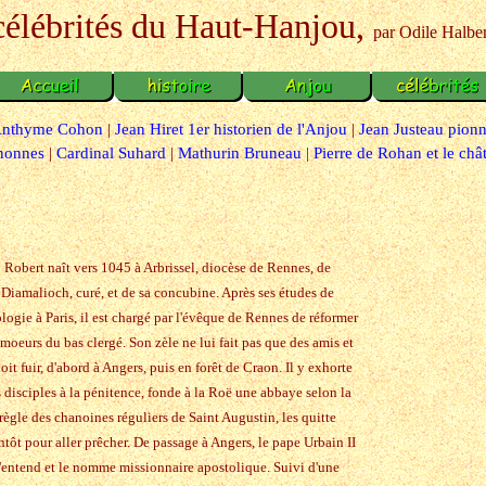
célébrités du Haut-Hanjou,
par Odile Halbe
nthyme Cohon
|
Jean Hiret 1er historien de l'Anjou
|
Jean Justeau pion
nonnes
|
Cardinal Suhard
|
Mathurin Bruneau
|
Pierre de Rohan et le châ
Robert naît vers 1045 à Arbrissel, diocèse de Rennes, de
Diamalioch, curé, et de sa concubine. Après ses études de
logie à Paris, il est chargé par l'évêque de Rennes de réformer
 moeurs du bas clergé. Son zèle ne lui fait pas que des amis et
doit fuir, d'abord à Angers, puis en forêt de Craon. Il y exhorte
s disciples à la pénitence, fonde à la Roë une abbaye selon la
règle des chanoines réguliers de Saint Augustin, les quitte
ntôt pour aller prêcher. De passage à Angers, le pape Urbain II
l'entend et le nomme missionnaire apostolique. Suivi d'une