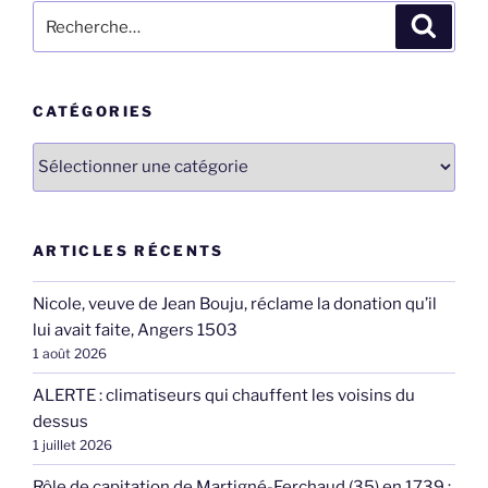
Recherche
Recher
pour
:
CATÉGORIES
Catégories
ARTICLES RÉCENTS
Nicole, veuve de Jean Bouju, réclame la donation qu’il
lui avait faite, Angers 1503
1 août 2026
ALERTE : climatiseurs qui chauffent les voisins du
dessus
1 juillet 2026
Rôle de capitation de Martigné-Ferchaud (35) en 1739 :