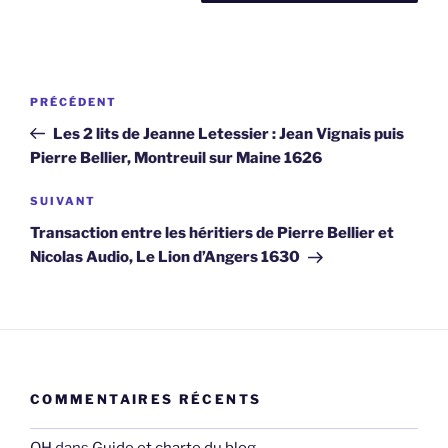
Navigation
Article
PRÉCÉDENT
de
précédent
Les 2 lits de Jeanne Letessier : Jean Vignais puis
l’article
Pierre Bellier, Montreuil sur Maine 1626
Article
SUIVANT
suivant
Transaction entre les héritiers de Pierre Bellier et
Nicolas Audio, Le Lion d’Angers 1630
COMMENTAIRES RÉCENTS