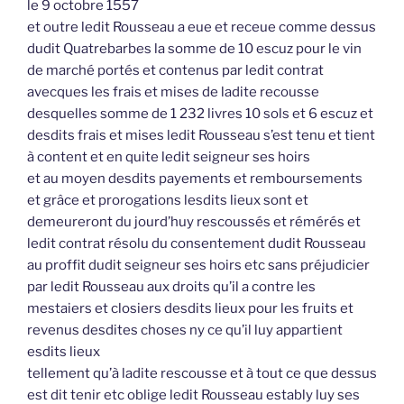
le 9 octobre 1557
et outre ledit Rousseau a eue et receue comme dessus
dudit Quatrebarbes la somme de 10 escuz pour le vin
de marché portés et contenus par ledit contrat
avecques les frais et mises de ladite recousse
desquelles somme de 1 232 livres 10 sols et 6 escuz et
desdits frais et mises ledit Rousseau s’est tenu et tient
à content et en quite ledit seigneur ses hoirs
et au moyen desdits payements et remboursements
et grâce et prorogations lesdits lieux sont et
demeureront du jourd’huy rescoussés et rémérés et
ledit contrat résolu du consentement dudit Rousseau
au proffit dudit seigneur ses hoirs etc sans préjudicier
par ledit Rousseau aux droits qu’il a contre les
mestaiers et closiers desdits lieux pour les fruits et
revenus desdites choses ny ce qu’il luy appartient
esdits lieux
tellement qu’à ladite rescousse et à tout ce que dessus
est dit tenir etc oblige ledit Rousseau estably luy ses