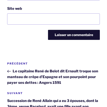
Site web
Navigation
Article
PRÉCÉDENT
de
précédent
Le capitaine René de Belot dit Ernault troque son
l’article
manteau de crêpe d’Espagne et son pourpoint pour
payer ses dettes : Angers 1591
Article
SUIVANT
suivant
Succession de René Allain qui a eu 3 épouses, dont la
3ème, veuve Bacelard, avait une fille avant son