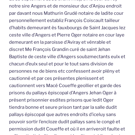
notre sire Angers et de monsieur duc d’Anjou endroit
par davant nous Mathurin Grudé notaire de ladite cour
personnellement establiz François Coiscault tailleur
d’habits demeurant ès fauxbourgs de Saint Jacques lez
ceste ville d’Angers et Pierre Oger notaire en cour laye
demeurant en la paroisse d’Aviray et vénrable et
discret Me François Grandin curé de saint Jehan
Baptiste de ceste ville d’Angers soubzmectants eulx et
chacun d’eulx seul et pour le tout sans division de
personnes ne de biens etc confessent avoir plény et
cautionné et par ces présentes plenissent et
cautionnent vers Macé Coueffe geollier et garde des
prisons du pallays épiscopal d’Angers Jehan Oger à
présent prisonnier esdites prisons que ledit Oger
tiendra bonne et seure prison tant par la salle dudit
pallays épiscopal que autres endroits d’iceluy sans
pouvoir sortir l’encloze dudit pallays sans le congé et
permission dudit Coueffe et où il en arriveroit faulte et