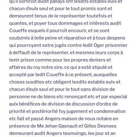
qu’il sortiroit dudit pallays ont lesdits establis eulx et
chacun d’eulx seul et pour le tout promis sont et
demeurent tenus de le représenter toutefois et
quantes, et poyer tous dommages et intérests audit
Coueffe esquels il pourroit encourir, et se sont
soubzmis à telle peine et réparation et à tous despens
qui pourroyent estre jugés contre ledit Oger prisonnier
à deffault de le représenter, et mesmes leurs corps à
tenir prison comme pour les propres deniers et
affaires du roy notre sire, ce qui a esté stipulé et
accepté par ledit Coueffe à ce présent, auxquelles
choses susdites etc obligent lesdits establis eulx et
chacun d’eulx seul et pour le tout sans division de
personne ne de biens etc renonçant etc et par especial
aulx bénéfices de division de discussion d’ordre de
priorité et postériorité foy jugement et condemnation
etc fait et passé Angers maison de nous notaire en
présence de Me Jehan Gasnault et Gilles Desnoes
demeurant audit Angers tesmoings, les jour et an