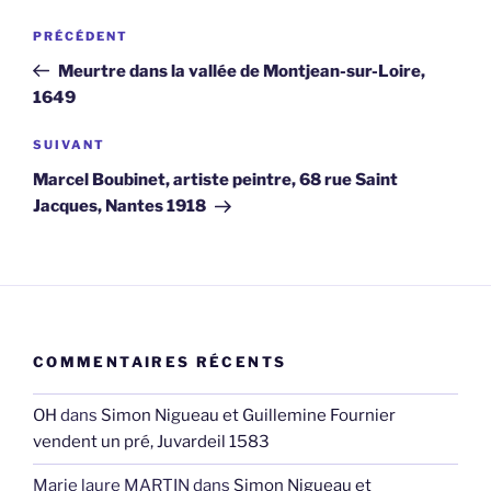
Navigation
Article
PRÉCÉDENT
de
précédent
Meurtre dans la vallée de Montjean-sur-Loire,
l’article
1649
Article
SUIVANT
suivant
Marcel Boubinet, artiste peintre, 68 rue Saint
Jacques, Nantes 1918
COMMENTAIRES RÉCENTS
OH
dans
Simon Nigueau et Guillemine Fournier
vendent un pré, Juvardeil 1583
Marie laure MARTIN
dans
Simon Nigueau et