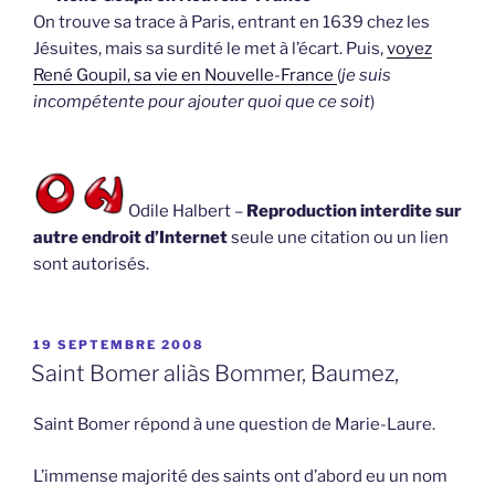
On trouve sa trace à Paris, entrant en 1639 chez les
Jésuites, mais sa surdité le met à l’écart. Puis,
voyez
René Goupil, sa vie en Nouvelle-France
(
je suis
incompétente pour ajouter quoi que ce soit
)
Odile Halbert –
Reproduction interdite sur
autre endroit d’Internet
seule une citation ou un lien
sont autorisés.
PUBLIÉ
19 SEPTEMBRE 2008
LE
Saint Bomer aliàs Bommer, Baumez,
Saint Bomer répond à une question de Marie-Laure.
L’immense majorité des saints ont d’abord eu un nom