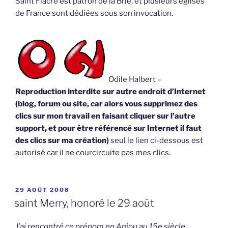
Saint Fiacre est patron de la Brie, et plusieurs églises
de France sont dédiées sous son invocation.
Odile Halbert –
Reproduction interdite sur autre endroit d’Internet
(blog, forum ou site, car alors vous supprimez des
clics sur mon travail en faisant cliquer sur l’autre
support, et pour être référencé sur Internet il faut
des clics sur ma création)
seul le lien ci-dessous est
autorisé car il ne courcircuite pas mes clics.
PUBLIÉ
29 AOÛT 2008
LE
saint Merry, honoré le 29 août
J’ai rencontré ce prénom en Anjou au 15e siècle,