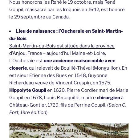
Nous honorons les René le 19 octobre, mais René
Goupil, massacré par les Iroquois en 1642, est honoré
le 29 septembre au Canada.
Lieu de naissance : l’Oucheraie en Saint-Martin-
du-Bois
Saint-Martin-du-Bois est située dans la province
d’Anjou
, France – aujourd’hui Maine-et-Loire.
L’Oucheraie est
une ancienne maison noble avec
closerie
, qui relevait de Bouillé-Théval (Monguillon). En
est sieur Etienne des Rues en 1548, Guyonne
Richardeau veuve de Vincent Crespin, en 1575,
Hippolyte Goupil
en 1620, Pierre Cordier mari de Marie
Goupil en 1678, Louis Recoquillé, maître
chirurgien
à
Château-Gontier, 1729, fils de Perrine Goupil. (
Selon C.
Port, 1ère édition
)