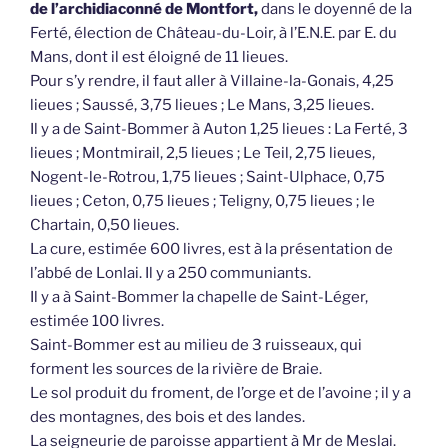
de l’archidiaconné de Montfort,
dans le doyenné de la
Ferté, élection de Château-du-Loir, à l’E.N.E. par E. du
Mans, dont il est éloigné de 11 lieues.
Pour s’y rendre, il faut aller à Villaine-la-Gonais, 4,25
lieues ; Saussé, 3,75 lieues ; Le Mans, 3,25 lieues.
Il y a de Saint-Bommer à Auton 1,25 lieues : La Ferté, 3
lieues ; Montmirail, 2,5 lieues ; Le Teil, 2,75 lieues,
Nogent-le-Rotrou, 1,75 lieues ; Saint-Ulphace, 0,75
lieues ; Ceton, 0,75 lieues ; Teligny, 0,75 lieues ; le
Chartain, 0,50 lieues.
La cure, estimée 600 livres, est à la présentation de
l’abbé de Lonlai. Il y a 250 communiants.
Il y a à Saint-Bommer la chapelle de Saint-Léger,
estimée 100 livres.
Saint-Bommer est au milieu de 3 ruisseaux, qui
forment les sources de la rivière de Braie.
Le sol produit du froment, de l’orge et de l’avoine ; il y a
des montagnes, des bois et des landes.
La seigneurie de paroisse appartient à Mr de Meslai.