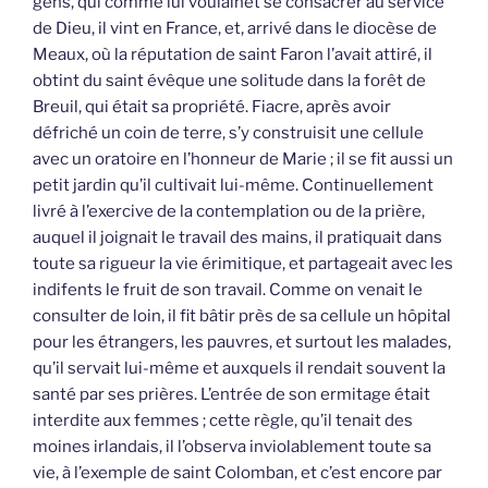
gens, qui comme lui voulainet se consacrer au service
de Dieu, il vint en France, et, arrivé dans le diocèse de
Meaux, où la réputation de saint Faron l’avait attiré, il
obtint du saint évêque une solitude dans la forêt de
Breuil, qui était sa propriété. Fiacre, après avoir
défriché un coin de terre, s’y construisit une cellule
avec un oratoire en l’honneur de Marie ; il se fit aussi un
petit jardin qu’il cultivait lui-même. Continuellement
livré à l’exercive de la contemplation ou de la prière,
auquel il joignait le travail des mains, il pratiquait dans
toute sa rigueur la vie érimitique, et partageait avec les
indifents le fruit de son travail. Comme on venait le
consulter de loin, il fit bâtir près de sa cellule un hôpital
pour les étrangers, les pauvres, et surtout les malades,
qu’il servait lui-même et auxquels il rendait souvent la
santé par ses prières. L’entrée de son ermitage était
interdite aux femmes ; cette règle, qu’il tenait des
moines irlandais, il l’observa inviolablement toute sa
vie, à l’exemple de saint Colomban, et c’est encore par