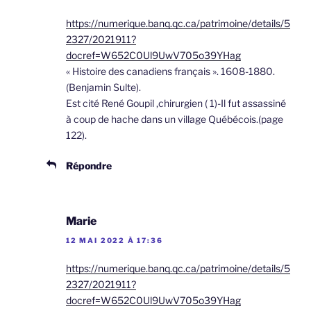
https://numerique.banq.qc.ca/patrimoine/details/5
2327/2021911?
docref=W652C0Ul9UwV705o39YHag
« Histoire des canadiens français ». 1608-1880.
(Benjamin Sulte).
Est cité René Goupil ,chirurgien ( 1)-Il fut assassiné
à coup de hache dans un village Québécois.(page
122).
Répondre
Marie
12 MAI 2022 À 17:36
https://numerique.banq.qc.ca/patrimoine/details/5
2327/2021911?
docref=W652C0Ul9UwV705o39YHag