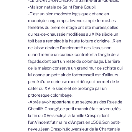
-LE GRAND-ONCHERAY,à Saint-Martin-du-Bois.
-Maison natale de Saint René Goupil.
-C’est un bien modeste logis que cet ancien
manoir,de longtemps devenu simple ferme.Les
fenêtres du premier étage ont été murées,celles
du rez-de-chaussée modifiées au XIXe siècle,un
toit bas a remplacé la haute toiture d’origine…Rien
ne laisse deviner l’ancienneté des lieux,sinon
quand même un curieux contrefort à l’angle de la
façade,dont part un reste de colombage. L’arrière
de la maison conserve un grand mur de schiste qui
lui donne un petit air de forteresse;il est d’ailleurs
percé d’une curieuse meurtrière,qui permet de le
dater du XVI e siècle et se prolonge par un
pittoresque colombage.
-Après avoir appartenu aux seigneurs des Rues,de
Chenillé-Changé,ce petit manoir était advenu,dès
la fin du XVe siècle,à la famille Crespin,dont
l’un,Vincent,fut maire d’Angers en 1509.Son petit-
neveu,Jean Crespin,écuyer,sieur de la Chartenaie