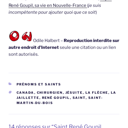
René Goupil, sa vie en Nouvelle-France
(
je suis
incompétente pour ajouter quoi que ce soit
)
Odile Halbert –
Reproduction interdite sur
autre endroit d’Internet
seule une citation ou un lien
sont autorisés.
CATÉGORIES
PRÉNOMS ET SAINTS
ÉTIQUETTES
CANADA
,
CHIRURGIEN
,
JÉSUITE
,
LA FLÈCHE
,
LA
JAILLETTE
,
RENÉ GOUPIL
,
SAINT
,
SAINT-
MARTIN-DU-BOIS
14 réponses sur “Saint René Goupil,