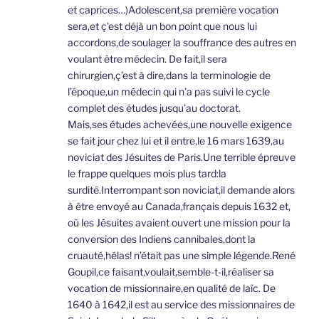
et caprices…)Adolescent,sa première vocation
sera,et ç’est déjà un bon point que nous lui
accordons,de soulager la souffrance des autres en
voulant être médecin. De fait,il sera
chirurgien,ç’est à dire,dans la terminologie de
l’époque,un médecin qui n’a pas suivi le cycle
complet des études jusqu’au doctorat.
Mais,ses études achevées,une nouvelle exigence
se fait jour chez lui et il entre,le 16 mars 1639,au
noviciat des Jésuites de Paris.Une terrible épreuve
le frappe quelques mois plus tard:la
surdité.Interrompant son noviciat,il demande alors
à être envoyé au Canada,français depuis 1632 et,
où les Jésuites avaient ouvert une mission pour la
conversion des Indiens cannibales,dont la
cruauté,hélas! n’était pas une simple légende.René
Goupil,ce faisant,voulait,semble-t-il,réaliser sa
vocation de missionnaire,en qualité de laïc. De
1640 à 1642,il est au service des missionnaires de