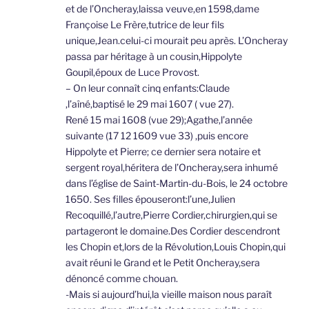
et de l’Oncheray,laissa veuve,en 1598,dame
Françoise Le Frère,tutrice de leur fils
unique,Jean.celui-ci mourait peu après. L’Oncheray
passa par héritage à un cousin,Hippolyte
Goupil,époux de Luce Provost.
– On leur connaît cinq enfants:Claude
,l’aîné,baptisé le 29 mai 1607 ( vue 27).
René 15 mai 1608 (vue 29);Agathe,l’année
suivante (17 12 1609 vue 33) ,puis encore
Hippolyte et Pierre; ce dernier sera notaire et
sergent royal,héritera de l’Oncheray,sera inhumé
dans l’église de Saint-Martin-du-Bois, le 24 octobre
1650. Ses filles épouseront:l’une,Julien
Recoquillé,l’autre,Pierre Cordier,chirurgien,qui se
partageront le domaine.Des Cordier descendront
les Chopin et,lors de la Révolution,Louis Chopin,qui
avait réuni le Grand et le Petit Oncheray,sera
dénoncé comme chouan.
-Mais si aujourd’hui,la vieille maison nous paraît