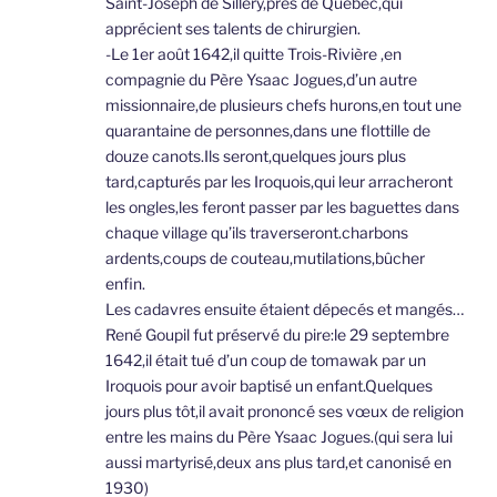
Saint-Joseph de Sillery,près de Québec,qui
apprécient ses talents de chirurgien.
-Le 1er août 1642,il quitte Trois-Rivière ,en
compagnie du Père Ysaac Jogues,d’un autre
missionnaire,de plusieurs chefs hurons,en tout une
quarantaine de personnes,dans une flottille de
douze canots.Ils seront,quelques jours plus
tard,capturés par les Iroquois,qui leur arracheront
les ongles,les feront passer par les baguettes dans
chaque village qu’ils traverseront.charbons
ardents,coups de couteau,mutilations,bûcher
enfin.
Les cadavres ensuite étaient dépecés et mangés…
René Goupil fut préservé du pire:le 29 septembre
1642,il était tué d’un coup de tomawak par un
Iroquois pour avoir baptisé un enfant.Quelques
jours plus tôt,il avait prononcé ses vœux de religion
entre les mains du Père Ysaac Jogues.(qui sera lui
aussi martyrisé,deux ans plus tard,et canonisé en
1930)