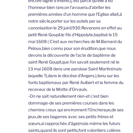
encore digne d’intérêt,ç’est parce qu’elle a eu
l’honneur-bien rare,on l’avouera,d’abriter les
premières années d’un homme que l’Eglise allait,à
notre siècle,porter sur les autels par sa
canonisation le 29 juin1930.Revenons en effet au
petit René Goupil,le fils d’Hippolyte,baptisé le 15
mai 1608 ( C’est aux recherches de M.Bernard du
Peloux,bien connu pour son érudition,que nous
devons la découverte de l’acte de baptême de
saint René Goupil,que l’on savait seulement né le
13 mai 1608 dans une paroisse Saint Martin(mais
laquelle ?),dans le diocèse d’Angers.),tenu sur les
fonts baptismaux par René Aulbert et la femme du
receveur de la Motte d’Orvaulx.
-On ne sait naturellement rien-et c’est bien
dommage-de ses premières courses dans les
chemins creux qui environnent l’Oncheraye,de ses
jeux,de ses bagarres avec ses petits frères et
sœurs,si rapprochés d’âge(mais même les futurs
saints,quand ils sont petits,font volontiers colères