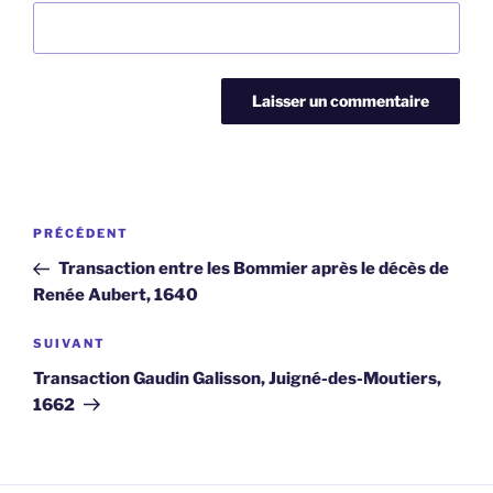
Navigation
Article
PRÉCÉDENT
de
précédent
Transaction entre les Bommier après le décès de
l’article
Renée Aubert, 1640
Article
SUIVANT
suivant
Transaction Gaudin Galisson, Juigné-des-Moutiers,
1662