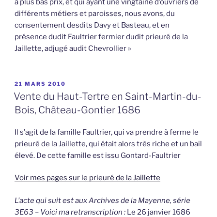
à plus bas prix, et qui ayant une vingtaine d’ouvriers de
différents métiers et paroisses, nous avons, du
consentement desdits Davy et Basteau, et en
présence dudit Faultrier fermier dudit prieuré de la
Jaillette, adjugé audit Chevrollier »
PUBLIÉ
21 MARS 2010
LE
Vente du Haut-Tertre en Saint-Martin-du-
Bois, Château-Gontier 1686
Il s’agit de la famille Faultrier, qui va prendre à ferme le
prieuré de la Jaillette, qui était alors très riche et un bail
élevé. De cette famille est issu Gontard-Faultrier
Voir mes pages sur le prieuré de la Jaillette
L’acte qui suit est aux Archives de la Mayenne, série
3E63 – Voici ma retranscription :
Le 26 janvier 1686