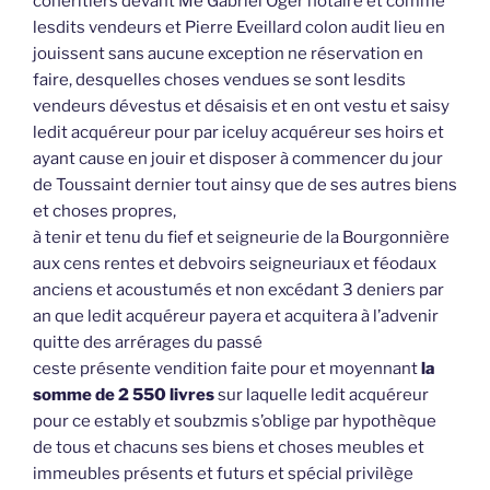
cohéritiers devant Me Gabriel Oger notaire et comme
lesdits vendeurs et Pierre Eveillard colon audit lieu en
jouissent sans aucune exception ne réservation en
faire, desquelles choses vendues se sont lesdits
vendeurs dévestus et désaisis et en ont vestu et saisy
ledit acquéreur pour par iceluy acquéreur ses hoirs et
ayant cause en jouir et disposer à commencer du jour
de Toussaint dernier tout ainsy que de ses autres biens
et choses propres,
à tenir et tenu du fief et seigneurie de la Bourgonnière
aux cens rentes et debvoirs seigneuriaux et féodaux
anciens et acoustumés et non excédant 3 deniers par
an que ledit acquéreur payera et acquitera à l’advenir
quitte des arrérages du passé
ceste présente vendition faite pour et moyennant
la
somme de 2 550 livres
sur laquelle ledit acquéreur
pour ce estably et soubzmis s’oblige par hypothèque
de tous et chacuns ses biens et choses meubles et
immeubles présents et futurs et spécial privilège