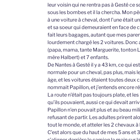
leur voisin qui ne rentra pas à Gesté ce s
sous les bombes et il la chercha. Mon pè
à une voiture à cheval, dont l’une était 
et sa soeur qui demeuraient en face de 
fait leurs bagages, autant que mes pare
lourdement chargé les 2 voitures. Donc a
(papa, mama, tante Marguerite, tonton L
mère Halbert) et 7 enfants.
De Nantes à Gesté il y a 43 km, ce qui e
normale pour un cheval, pas plus, mais l
âge, et les voitures étaient toutes deux 
nommait Papillon, et j’entends encore rég
La route n’était pas toujours plate, et l
qu’ils pouvaient, aussi ce qui devait arriv
Papillon n’en pouvait plus et au beau milie
refusant de partir. Les adultes prirent al
tout le monde, et atteler les 2 chevaux à
C’est alors que du haut de mes 5 ans et 3
s’aligner derrière le camion la main sur l