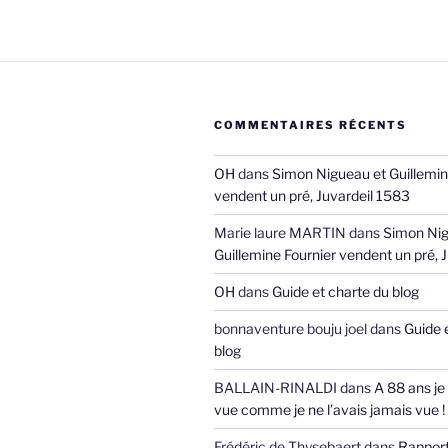
COMMENTAIRES RÉCENTS
OH
dans
Simon Nigueau et Guillemin
vendent un pré, Juvardeil 1583
Marie laure MARTIN
dans
Simon Nig
Guillemine Fournier vendent un pré, 
OH
dans
Guide et charte du blog
bonnaventure bouju joel
dans
Guide 
blog
BALLAIN-RINALDI
dans
A 88 ans je
vue comme je ne l’avais jamais vue !
Frédéric de Thysebaert
dans
Rappor