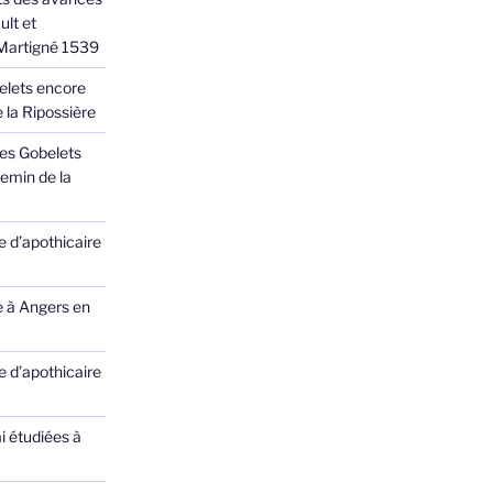
ult et
 Martigné 1539
elets encore
 la Ripossière
des Gobelets
emin de la
 d’apothicaire
e à Angers en
 d’apothicaire
ai étudiées à