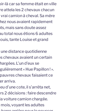
oir-là car sa femme était en ville
re attela les 2 chevaux chacun
un vrai camion à cheval. Sa mère
chez nous avaient rapidement
nts, mais sans doute assez
u total nous étions 6 adultes
ouis, tante Louise et grand
st une distance quotidienne
es chevaux avaient un certain
chargées. L’un d’eux se
ulièrement « Hue Papillon ! ».
es pauvres chevaux faisaient ce
er arriva.
u d’une cote, il s’arrêta net,
ors 2 décisions : faire descendre
 la voiture camion chargée.
 mois, voyant les adultes
a barre arrière pour le pousser,