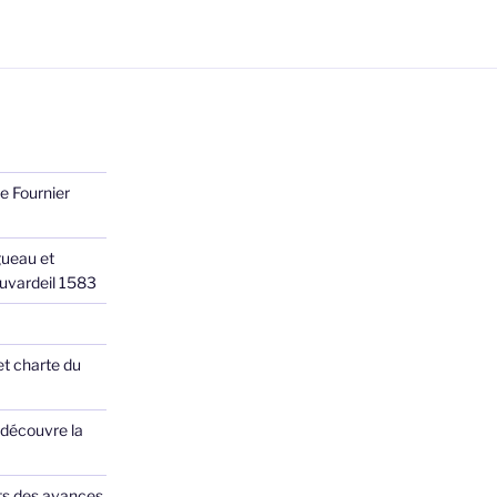
e Fournier
ueau et
Juvardeil 1583
et charte du
 découvre la
ts des avances