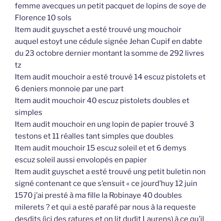
femme avecques un petit pacquet de lopins de soye de
Florence 10 sols
Item audit guyschet a esté trouvé ung mouchoir
auquel estoyt une cédule signée Jehan Cupif en dabte
du 23 octobre dernier montant la somme de 292 livres
tz
Item audit mouchoir a esté trouvé 14 escuz pistolets et
6 deniers monnoie par une part
Item audit mouchoir 40 escuz pistolets doubles et
simples
Item audit mouchoir en ung lopin de papier trouvé 3
testons et 11 réalles tant simples que doubles
Item audit mouchoir 15 escuz soleil et et 6 demys
escuz soleil aussi envolopés en papier
Item audit guyschet a esté trouvé ung petit buletin non
signé contenant ce que s’ensuit « ce jourd’huy 12 juin
1570 j’ai presté à ma fille la Robinaye 40 doubles
milerets ? et qui a esté parafé par nous à la requeste
desdits (ici des ratures et on lit dudit Laurens) à ce qu’il