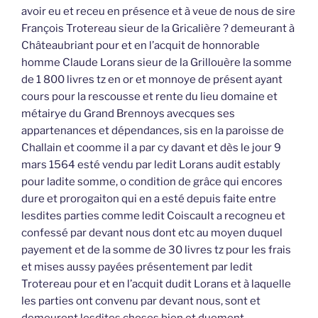
avoir eu et receu en présence et à veue de nous de sire
François Trotereau sieur de la Gricalière ? demeurant à
Châteaubriant pour et en l’acquit de honnorable
homme Claude Lorans sieur de la Grillouère la somme
de 1 800 livres tz en or et monnoye de présent ayant
cours pour la rescousse et rente du lieu domaine et
métairye du Grand Brennoys avecques ses
appartenances et dépendances, sis en la paroisse de
Challain et coomme il a par cy davant et dès le jour 9
mars 1564 esté vendu par ledit Lorans audit estably
pour ladite somme, o condition de grâce qui encores
dure et prorogaiton qui en a esté depuis faite entre
lesdites parties comme ledit Coiscault a recogneu et
confessé par devant nous dont etc au moyen duquel
payement et de la somme de 30 livres tz pour les frais
et mises aussy payées présentement par ledit
Trotereau pour et en l’acquit dudit Lorans et à laquelle
les parties ont convenu par devant nous, sont et
demeurent lesdites choses bien et duement