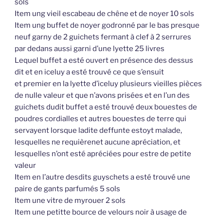
sols
Item ung vieil escabeau de chêne et de noyer 10 sols
Item ung buffet de noyer godronné par le bas presque
neuf garny de 2 guichets fermant à clef à 2 serrures
par dedans aussi garni d’une lyette 25 livres
Lequel buffet a esté ouvert en présence des dessus
dit et en iceluy a esté trouvé ce que s’ensuit
et premier en la lyette d’iceluy plusieurs vieilles pièces
de nulle valeur et que n’avons prisées et en l’un des
guichets dudit buffet a esté trouvé deux bouestes de
poudres cordialles et autres bouestes de terre qui
servayent lorsque ladite deffunte estoyt malade,
lesquelles ne requièrenet aucune apréciation, et
lesquelles n’ont esté apréciées pour estre de petite
valeur
Item en l’autre desdits guyschets a esté trouvé une
paire de gants parfumés 5 sols
Item une vitre de myrouer 2 sols
Item une petitte bource de velours noir à usage de