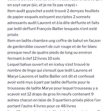
en soyt varye (sic, et je ne lis pas vraye) »
Item audit guyschet a esté trouvé 2 demyes feuillets
de papier esquels estoyent escriptes 2 sonnets
adressants audit Laurent et à la dite deffunte et faits
par ledit deffunt François Bailler lesquels n’ont esté
prisés
Item en ladite chambre ung coffre de bahut en faczon
de garderobbe couvert de cuir rouge et de fer blanc
presque neuf de quatre pieds de long ou environ
fermant à clef 12 livres 10 sols
Lequel bahue ouvert et en iceluy s’est trouvé le
nombre de linge qui s’ensuit que ledit Laurens et
Marye Laurens et ladite Bailler ont dit et confessé
avoir esté mys à part par ladite deffunte pour le
trousseau de ladite Marye pour lequel trousseau y a
scavoir est 12 draps de gros lin neufs contenant 9
aulnes chacun en laize de 3 quartiers prisés pièce l’un
portant l’autre 4 livres pour ce 48 livres