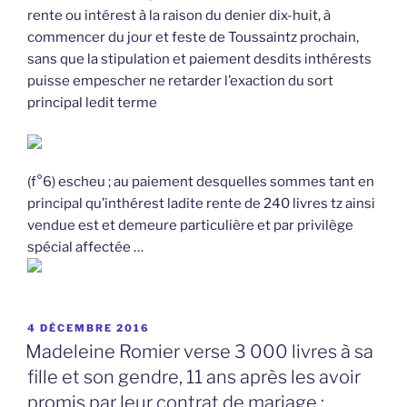
rente ou intérest à la raison du denier dix-huit, à
commencer du jour et feste de Toussaintz prochain,
sans que la stipulation et paiement desdits inthérests
puisse empescher ne retarder l’exaction du sort
principal ledit terme
(f°6) escheu ; au paiement desquelles sommes tant en
principal qu’inthérest ladite rente de 240 livres tz ainsi
vendue est et demeure particulière et par privilège
spécial affectée …
PUBLIÉ
4 DÉCEMBRE 2016
LE
Madeleine Romier verse 3 000 livres à sa
fille et son gendre, 11 ans après les avoir
promis par leur contrat de mariage :