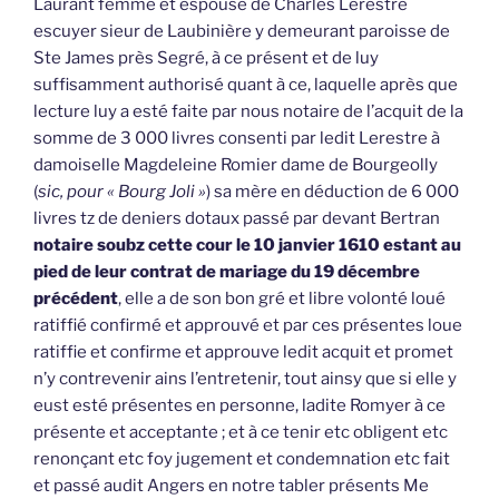
Laurant femme et espouse de Charles Lerestre
escuyer sieur de Laubinière y demeurant paroisse de
Ste James près Segré, à ce présent et de luy
suffisamment authorisé quant à ce, laquelle après que
lecture luy a esté faite par nous notaire de l’acquit de la
somme de 3 000 livres consenti par ledit Lerestre à
damoiselle Magdeleine Romier dame de Bourgeolly
(
sic, pour « Bourg Joli »
) sa mère en déduction de 6 000
livres tz de deniers dotaux passé par devant Bertran
notaire soubz cette cour le 10 janvier 1610 estant au
pied de leur contrat de mariage du 19 décembre
précédent
, elle a de son bon gré et libre volonté loué
ratiffié confirmé et approuvé et par ces présentes loue
ratiffie et confirme et approuve ledit acquit et promet
n’y contrevenir ains l’entretenir, tout ainsy que si elle y
eust esté présentes en personne, ladite Romyer à ce
présente et acceptante ; et à ce tenir etc obligent etc
renonçant etc foy jugement et condemnation etc fait
et passé audit Angers en notre tabler présents Me