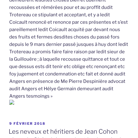
recoussées et rémérées pour et au proffit dudit
Trotereau ce stipulant et acceptant, et y a ledit
Coicault renoncé et renonce par ces présentes et s’est
pareillement ledit Coicault acquité par devant nous
des fruits et fermes desdites choses du passé fors
depuis le 9 mars dernier passé jusques à huy dont ledit
Trotereau a promis faire faire raison par ledit sieur de
la Guillouère ; à laquelle recousse quittance et tout ce
que dessus ests dit tenir etc oblige etc renonçant etc
foy jugement et condemnation etc fait et donné audit
Angers en présence de Me Pierre Despinière advocat
audit Angers et Hélye Germain demeurant audit
Angers tesmoings »
PUBLIÉ
9 FÉVRIER 2018
LE
Les neveux et héritiers de Jean Cohon