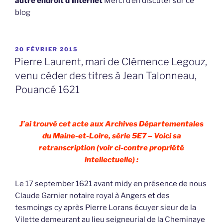
autre endroit d’Internet
Merci d’en discuter sur ce
blog
PUBLIÉ
20 FÉVRIER 2015
LE
Pierre Laurent, mari de Clémence Legouz,
venu céder des titres à Jean Talonneau,
Pouancé 1621
J’ai trouvé cet acte aux Archives Départementales
du Maine-et-Loire, série 5E7 – Voici sa
retranscription (voir ci-contre propriété
intellectuelle) :
Le 17 september 1621 avant midy en présence de nous
Claude Garnier notaire royal à Angers et des
tesmoings cy après Pierre Lorans écuyer sieur de la
Vilette demeurant au lieu seigneurial de la Cheminaye