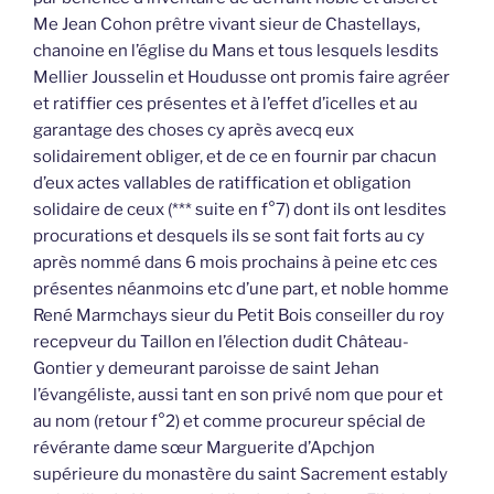
Me Jean Cohon prêtre vivant sieur de Chastellays,
chanoine en l’église du Mans et tous lesquels lesdits
Mellier Jousselin et Houdusse ont promis faire agréer
et ratiffier ces présentes et à l’effet d’icelles et au
garantage des choses cy après avecq eux
solidairement obliger, et de ce en fournir par chacun
d’eux actes vallables de ratiffication et obligation
solidaire de ceux (*** suite en f°7) dont ils ont lesdites
procurations et desquels ils se sont fait forts au cy
après nommé dans 6 mois prochains à peine etc ces
présentes néanmoins etc d’une part, et noble homme
René Marmchays sieur du Petit Bois conseiller du roy
recepveur du Taillon en l’élection dudit Château-
Gontier y demeurant paroisse de saint Jehan
l’évangéliste, aussi tant en son privé nom que pour et
au nom (retour f°2) et comme procureur spécial de
révérante dame sœur Marguerite d’Apchjon
supérieure du monastère du saint Sacrement estably