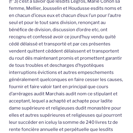
(f°3) c’est à savoir que lesdits Legros, Marie Cohon sa
femme, Mellier, Jousselin et Houdusse esdits noms et
en chacun d’iceux eux et chacun d’eux l’un pour l’autre
seul et pour le tout sans division, renonçant au
bénéfice de division, discussion d’ordre etc, ont
recognu et confessé avoir ce jourd’huy vendu quité
cédé délaissé et transporté et par ces présentes
vendent quittent cèddent délaissent et transportent
du rout dès maintenant promis et promettent garantir
de tous troubles et descharges d’hypotèques
interruptions évictions et autres empeschements
généralement quelconques en faire cesser les causes,
fournir et faire valoir tant en principal que cours
d’arrérages audit Marchais audit nom ce stipulant et
acceptant, lequel a achapté et achapte pour ladite
dame supérieure et religieuses dudit monastère pour
elles et autres supérieures et religieuses qui pourront
leur succéder en iceluy la somme de 240 livres tz de
rente foncière annuelle et perpétuelle que lesdits