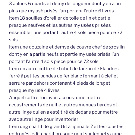
3 aulnes 6 quarts et demy de longueur dont y en a un
plus que my usé prisés l’un portant l’autre 6 livres
Item 18 souilles d’oreiller de toile de lin et partie
presque neufves et les autres my usées prisées
ensemble l’une portant l’autre 4 sols pièce pour ce 72
sols
Item une douzaine et demye de couvre chef de gros lin
dont y en a partie neufs et partie my usés prisés l’un
portant l’autre 4 sols pièce pour ce 72 sols
Item un autre coffre de bahut de faczon de Flandres
ferré à petites bandes de fer blanc fermant à clef et
serrure par dehors contenant 4 pieds de long et
presque my usé 4 livres
Auquel coffre l’on avoit accoustumé mettre
acoustrements de nuit et autres menues hardes et
autre linge qui en a esté tiré de dedans pour mettre
avec autre linge pour inventorier
Item ung charlit de grand lit a lipenalle ? et les coustés
godronés ledit charlit presque neuf sur lequel y a une