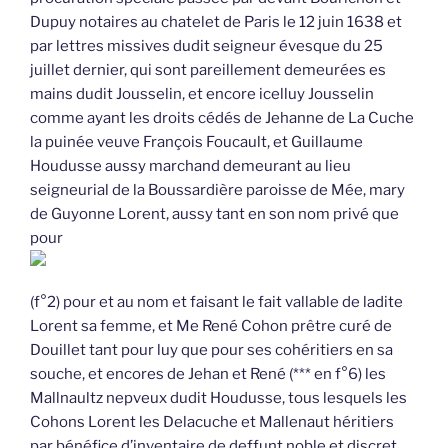
Dupuy notaires au chatelet de Paris le 12 juin 1638 et
par lettres missives dudit seigneur évesque du 25
juillet dernier, qui sont pareillement demeurées es
mains dudit Jousselin, et encore icelluy Jousselin
comme ayant les droits cédés de Jehanne de La Cuche
la puinée veuve François Foucault, et Guillaume
Houdusse aussy marchand demeurant au lieu
seigneurial de la Boussardière paroisse de Mée, mary
de Guyonne Lorent, aussy tant en son nom privé que
pour
(f°2) pour et au nom et faisant le fait vallable de ladite
Lorent sa femme, et Me René Cohon prêtre curé de
Douillet tant pour luy que pour ses cohéritiers en sa
souche, et encores de Jehan et René (*** en f°6) les
Mallnaultz nepveux dudit Houdusse, tous lesquels les
Cohons Lorent les Delacuche et Mallenaut héritiers
par bénéfice d’inventaire de deffunt noble et discret