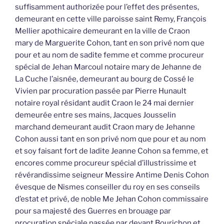
suffisamment authorizée pour l’effet des présentes,
demeurant en cette ville paroisse saint Remy, François
Mellier apothicaire demeurant en la ville de Craon
mary de Marguerite Cohon, tant en son privé nom que
pour et au nom de sadite femme et comme procureur
spécial de Jehan Marcoul notaire mary de Jehanne de
La Cuche l’aisnée, demeurant au bourg de Cossé le
Vivien par procuration passée par Pierre Hunault
notaire royal résidant audit Craon le 24 mai dernier
demeurée entre ses mains, Jacques Jousselin
marchand demeurant audit Craon mary de Jehanne
Cohon aussi tant en son privé nom que pour et au nom
et soy faisant fort de ladite Jeanne Cohon sa femme, et
encores comme procureur spécial d’illustrissime et
révérandissime seigneur Messire Antime Denis Cohon
évesque de Nismes conseiller du roy en ses conseils
d’estat et privé, de noble Me Jehan Cohon commissaire
pour sa majesté des Guerres en brouage par
procuration spéciale passée par devant Bourichon et