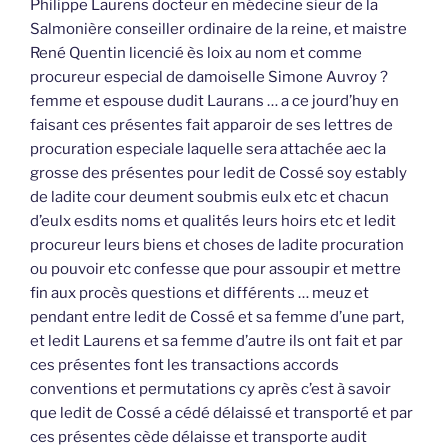
Philippe Laurens docteur en médecine sieur de la
Salmonière conseiller ordinaire de la reine, et maistre
René Quentin licencié ès loix au nom et comme
procureur especial de damoiselle Simone Auvroy ?
femme et espouse dudit Laurans … a ce jourd’huy en
faisant ces présentes fait apparoir de ses lettres de
procuration especiale laquelle sera attachée aec la
grosse des présentes pour ledit de Cossé soy estably
de ladite cour deument soubmis eulx etc et chacun
d’eulx esdits noms et qualités leurs hoirs etc et ledit
procureur leurs biens et choses de ladite procuration
ou pouvoir etc confesse que pour assoupir et mettre
fin aux procès questions et différents … meuz et
pendant entre ledit de Cossé et sa femme d’une part,
et ledit Laurens et sa femme d’autre ils ont fait et par
ces présentes font les transactions accords
conventions et permutations cy après c’est à savoir
que ledit de Cossé a cédé délaissé et transporté et par
ces présentes cède délaisse et transporte audit