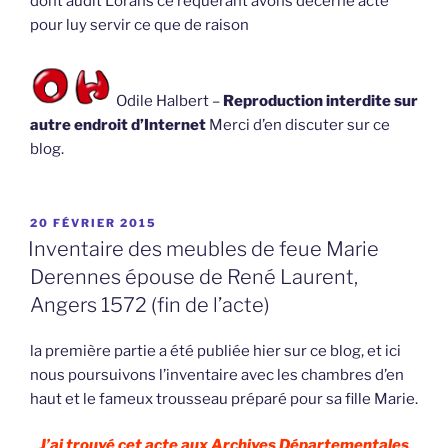
dont audit Lorans ce requérant avons décerné acte
pour luy servir ce que de raison
Odile Halbert –
Reproduction interdite sur
autre endroit d’Internet
Merci d’en discuter sur ce
blog.
PUBLIÉ
20 FÉVRIER 2015
LE
Inventaire des meubles de feue Marie
Derennes épouse de René Laurent,
Angers 1572 (fin de l’acte)
la première partie a été publiée hier sur ce blog, et ici
nous poursuivons l’inventaire avec les chambres d’en
haut et le fameux trousseau préparé pour sa fille Marie.
J’ai trouvé cet acte aux Archives Départementales