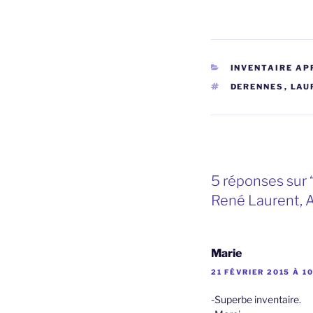
CATÉGORIES
INVENTAIRE AP
ÉTIQUETTES
DERENNES
,
LAU
5 réponses sur
René Laurent, An
Marie
21 FÉVRIER 2015 À 1
-Superbe inventaire.