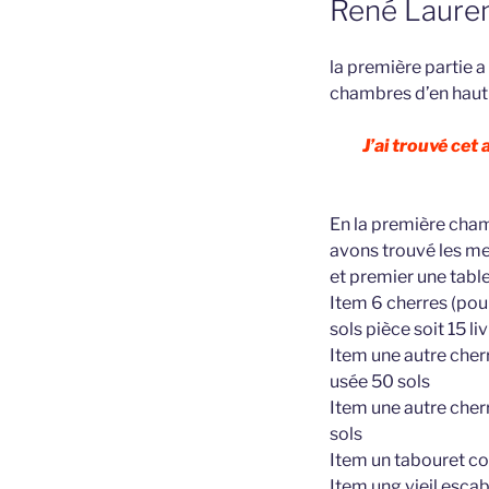
René Laurent
la première partie a 
chambres d’en haut 
J’ai trouvé cet
En la première chamb
avons trouvé les meu
et premier une table
Item 6 cherres (pour
sols pièce soit 15 li
Item une autre cher
usée 50 sols
Item une autre cher
sols
Item un tabouret co
Item ung vieil esca