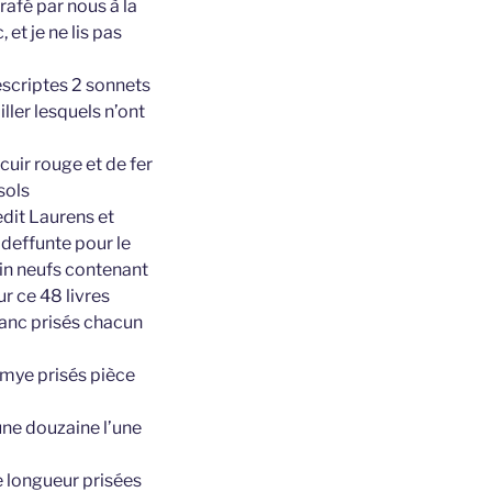
arafé par nous à la
 et je ne lis pas
escriptes 2 sonnets
iller lesquels n’ont
uir rouge et de fer
sols
edit Laurens et
 deffunte pour le
lin neufs contenant
ur ce 48 livres
lanc prisés chacun
emye prisés pièce
une douzaine l’une
e longueur prisées