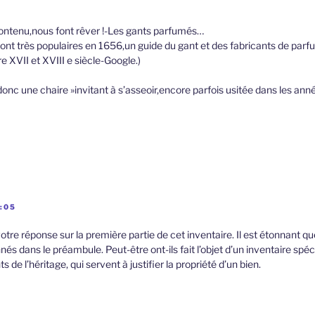
contenu,nous font rêver !-Les gants parfumés…
ont très populaires en 1656,un guide du gant et des fabricants de par
re XVII et XVIII e siècle-Google.)
onc une chaire »invitant à s’asseoir,encore parfois usitée dans les ann
9:05
re réponse sur la première partie de cet inventaire. Il est étonnant que
nés dans le préambule. Peut-être ont-ils fait l’objet d’un inventaire spéc
de l’héritage, qui servent à justifier la propriété d’un bien.