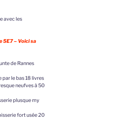
re avec les
e 5E7 – Voici sa
ffunte de Rannes
par le bas 18 livres
 presque neufves à 50
isserie plusque my
isserie fort usée 20