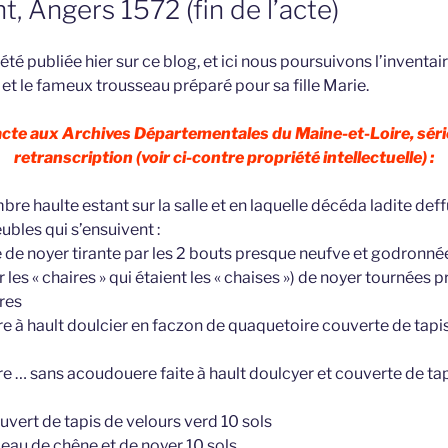
, Angers 1572 (fin de l’acte)
été publiée hier sur ce blog, et ici nous poursuivons l’inventai
et le fameux trousseau préparé pour sa fille Marie.
 acte aux Archives Départementales du Maine-et-Loire, séri
retranscription (voir ci-contre propriété intellectuelle) :
re haulte estant sur la salle et en laquelle décéda ladite de
bles qui s’ensuivent :
 de noyer tirante par les 2 bouts presque neufve et godronnée 
 les « chaires » qui étaient les « chaises ») de noyer tournées
vres
re à hault doulcier en faczon de quaquetoire couverte de tap
re … sans acoudouere faite à hault doulcyer et couverte de tap
uvert de tapis de velours verd 10 sols
beau de chêne et de noyer 10 sols