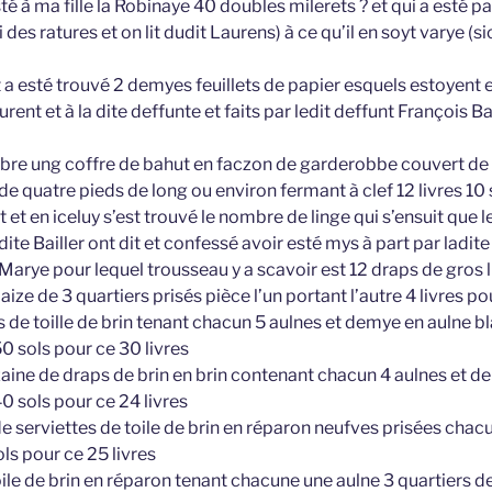
sté à ma fille la Robinaye 40 doubles milerets ? et qui a esté p
 des ratures et on lit dudit Laurens) à ce qu’il en soyt varye (sic,
 a esté trouvé 2 demyes feuillets de papier esquels estoyent 
ent et à la dite deffunte et faits par ledit deffunt François Ba
bre ung coffre de bahut en faczon de garderobbe couvert de c
e quatre pieds de long ou environ fermant à clef 12 livres 10 
et en iceluy s’est trouvé le nombre de linge qui s’ensuit que l
ite Bailler ont dit et confessé avoir esté mys à part par ladite
Marye pour lequel trousseau y a scavoir est 12 draps de gros 
ize de 3 quartiers prisés pièce l’un portant l’autre 4 livres po
s de toille de brin tenant chacun 5 aulnes et demye en aulne b
50 sols pour ce 30 livres
aine de draps de brin en brin contenant chacun 4 aulnes et d
40 sols pour ce 24 livres
e serviettes de toile de brin en réparon neufves prisées chac
ols pour ce 25 livres
ile de brin en réparon tenant chacune une aulne 3 quartiers d