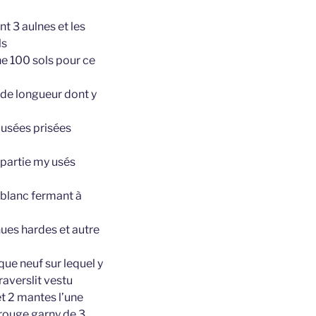
t 3 aulnes et les
ls
e 100 sols pour ce
y de longueur dont y
y usées prisées
 partie my usés
 blanc fermant à
ues hardes et autre
sque neuf sur lequel y
raverslit vestu
et 2 mantes l’une
 rouge garny de 3