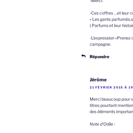
-Merci.
-Ces coffres …et leur 
« Les gants parfumés,s
( Parfums et leur histoi
-L’expression »Prenez d
campagne.
Répondre
Jérôme
21 FÉVRIER 2015 À 1
Merci beaucoup pour vot
titres pourtant mention
des éléments importants 
Note d’Odile :