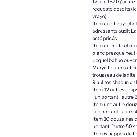
12 juin 1570 j’ai pre
requeste desdits (ici
vraye) »
Item audit guyschet
adressants audit Laur
esté prisés
Item en ladite cham
blanc presque neuf d
Lequel bahue ouvert 
Marye Laurens et lad
trousseau de ladite 
9 aulnes chacun en la
Item 12 autres drap
l’un portant l’autre 
Item une autre douz
l’un portant l’autre 
Item 10 douzaines d
portant l’autre 50 s
Item 6 nappes de to