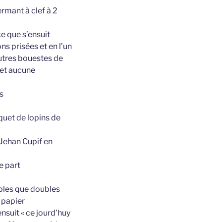
rmant à clef à 2
ce que s’ensuit
ons prisées et en l’un
autres bouestes de
net aucune
s
quet de lopins de
 Jehan Cupif en
e part
mples que doubles
 papier
nsuit « ce jourd’huy