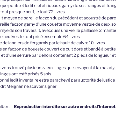
que petits et ledit ciel et rideaux garny de ses franges et fra
 tout presque neuf, le tout 72 livres
lit moyen de pareille faczon du précédent et acoustré de pare
reille faczon garny d’une couette moyenne vestue de deux sou
rnye de son traverslit, avecques une vieille paillasse, 2 mante
ue neufves, le tout prisé ensemble 64 livres
 de landiers de fer garnis par le hault de cuivre 10 livres
re en faczon de boueste couvert de cuit doré et bandé à petit
 et d’une serrure par dehors contenant 2 pieds de longueur et
avons trouvé plusieurs vieux linges qui servayent à la maladye
inges ont esté prisés 5 sols
onné ledit inventaire estre parachevé par auctorité de justice
dit Meignan ne scavoir signer
lbert –
Reproduction interdite sur autre endroit d’Interne