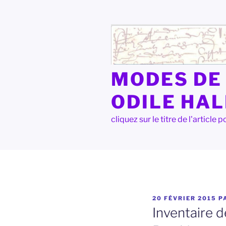
Aller
au
contenu
principal
MODES DE 
ODILE HA
cliquez sur le titre de l'articl
PUBLIÉ
20 FÉVRIER 2015
P
LE
Inventaire 