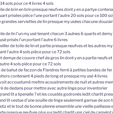
 14 sols pour ce 4 livres 4 sols
le de brin en brin presque neufves dont y en a partye contenan
uart prisées pièce l’une portant l’autre 20 sols pour ce 100 so
 grandes serviettes de lin presque my usées chacune douzain
oile de lin l’un my usé tenant chacun 3 aulnes 6 quarts et dem
sé prisés l’un portant l’autre 6 livres
eiller de toile de lin et partie presque neufves et les autres m
nt l’autre 4 sols pièce pour ce 72 sols
t demye de couvre chef de gros lin dont y en a partie neufs et
’autre 4 sols pièce pour ce 72 sols
e de bahut de faczon de Flandres ferré à petites bandes de fer
dehors contenant 4 pieds de long et presque my usé 4 livres
avoit accoustumé mettre acoustrements de nuit et autres men
tiré de dedans pour mettre avec autre linge pour inventorier
rand lit a lipenalle ? et les coustés godronés ledit charlit pre
nd lit vestue d’une souille de linge seulement garnue de son t
stiz et le tout de bonne plenne ensemble une vieille paillasse 
erte presque neufves plus sur ledit charlit ung ciel de camelot