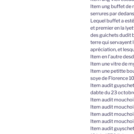
Item ung buffet de 
serrures par dedans 
Lequel buffet a esté
et premier en la lyet
des guichets dudit 
terre qui servayent
apréciation, et lesq
Item en l’autre des
Item une vitre de m
Item une petitte bo
soye de Florence 10
Item audit guyschet
dabte du 23 octobre
Item audit mouchoir
Item audit mouchoir
Item audit mouchoir 
Item audit mouchoir
Item audit guyschet 