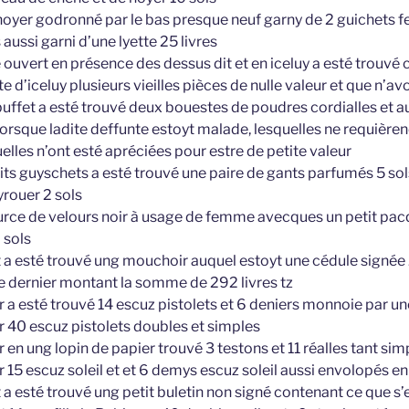
noyer godronné par le bas presque neuf garny de 2 guichets fe
aussi garni d’une lyette 25 livres
 ouvert en présence des dessus dit et en iceluy a esté trouvé 
te d’iceluy plusieurs vieilles pièces de nulle valeur et que n’av
buffet a esté trouvé deux bouestes de poudres cordialles et 
 lorsque ladite deffunte estoyt malade, lesquelles ne requière
uelles n’ont esté apréciées pour estre de petite valeur
dits guyschets a esté trouvé une paire de gants parfumés 5 sol
yrouer 2 sols
urce de velours noir à usage de femme avecques un petit pac
 sols
 a esté trouvé ung mouchoir auquel estoyt une cédule signée
 dernier montant la somme de 292 livres tz
 a esté trouvé 14 escuz pistolets et 6 deniers monnoie par un
 40 escuz pistolets doubles et simples
en ung lopin de papier trouvé 3 testons et 11 réalles tant si
 15 escuz soleil et et 6 demys escuz soleil aussi envolopés en
a esté trouvé ung petit buletin non signé contenant ce que s’e