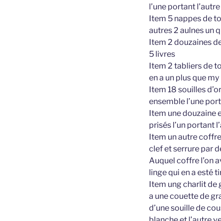
l’une portant l’autre
Item 5 nappes de toi
autres 2 aulnes un q
Item 2 douzaines de
5 livres
Item 2 tabliers de t
en a un plus que my u
Item 18 souilles d’or
ensemble l’une porta
Item une douzaine e
prisés l’un portant l
Item un autre coffr
clef et serrure par 
Auquel coffre l’on 
linge qui en a esté 
Item ung charlit de g
a une couette de gra
d’une souille de cou
blanche et l’autre v