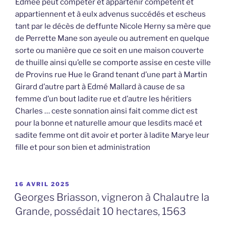
Edmée peut compéter et appartenir compètent et
appartiennent et à eulx advenus succédés et escheus
tant par le décès de deffunte Nicole Herny sa mère que
de Perrette Mane son ayeule ou autrement en quelque
sorte ou manière que ce soit en une maison couverte
de thuille ainsi qu’elle se comporte assise en ceste ville
de Provins rue Hue le Grand tenant d’une part à Martin
Girard d’autre part à Edmé Mallard à cause de sa
femme d’un bout ladite rue et d’autre les héritiers
Charles … ceste sonnation ainsi fait comme dict est
pour la bonne et naturelle amour que lesdits macé et
sadite femme ont dit avoir et porter à ladite Marye leur
fille et pour son bien et administration
PUBLIÉ
16 AVRIL 2025
LE
Georges Briasson, vigneron à Chalautre la
Grande, possédait 10 hectares, 1563