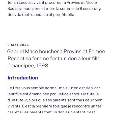
Jehan Lecourt vivant procureur à Provins et Nicole
Saulsoy leurs père et mère la somme de 8 escuz ung
tiers de rente annuelle et perpétuelle
PUBLIÉ
6 MAI 2025
LE
Gabriel Macé boucher à Provins et Edmée
Pechot sa femme font un don à leur fille
émancipée, 1598
Introduction
Le titre vous semble normal, mais il n’en est rien, car
leur fille est émancipée par justice et sous la tutelle
d’un tuteur, alors que ses parents sont tous deux bien
vivants. C’est la première fois que je rencontre un tel
cas, et si les parents font un don à un enfant, c’est