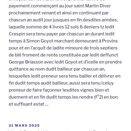
payement commençant au jour saint Martin Diver
prochainement venant et ainsi en continuant par
chascun an audit jour jusques en fin desdites années,
laquelle somme de 4 livres 12 sols 6 deniers tz ledit
Crespin sera tenu payer par chascun an durant ledit
temps à Simon Goyot marchant demeurant à Provins
pour et en l’acquit de ladite mineure de trois septiers
de blé froment de rente constituée par ledit deffunct
George Briasson avec ledit Goyot et d’icelle en prendre
quittance au nom dudit bailleur par chascun an,
lesquelles ledit preneur sera tenu bailler et délivrer en
fin dudit temps audit bailleur, aussi sera tenu iceluy
preneur de faire façonner lesdites vignes bien et
duement et en fin dudit temps les rendre (f°2) en bon
et suffisant estat …
PUBLIÉ
21 MARS 2025
LE