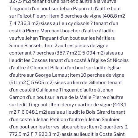
327,5 m2) tenant d’une part et d’aultre à la veufve
Tingnont d’un bout sur Jehan Papon et d’aultre bout
sur Felizot Fleury ; Item 8 perches de vigne (408,8 m2
∑ 4 736,3 m2) sises au lieu cy dixsols ? tenant d’un
costé à Pierre Marchant boucher d’aultre à ladite
veufve Jehan Tinguant d’un bout sur les héritiers
Simon Blacset ; Item 2 aultres pièces de vigne
contenant 7 perches (357,7 m2 ∑ 5 094 m2) sises au
lieudit les Cosces tenant d’un costé à l’église St Nicolas
d’aultre à Clement Billaut d’un bout sur ladite église
d’aultre sur George Lemau ; Item 10 perches de vigne
(511 m2 ∑ 5 605 m2) sises au lieu de Gillebon tenant
d’un costé à Guillaume Tinguant d’aultre à Jehan
Garnon d’un bout sur la rue de la Malle Pierre d’aultre
sur ledit Tingnant ; Item demy quartier de vigne (443,1
m2 ∑ 6 048,1 m2) assis au lieudit le Bois Girard tenant
d’un costé à Jehan Petillon d’aultre à Jehan Saulnier
d’un bout sur les terres labourables ; Item 2 quartiers (1
772,5 m2 ∑ 7 820,3 m2) assis au lieudit la Coste Saint