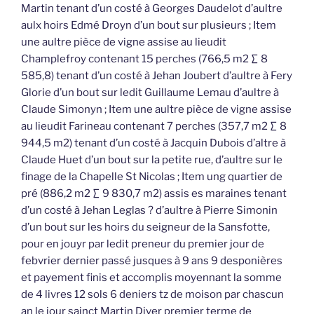
Martin tenant d’un costé à Georges Daudelot d’aultre
aulx hoirs Edmé Droyn d’un bout sur plusieurs ; Item
une aultre pièce de vigne assise au lieudit
Champlefroy contenant 15 perches (766,5 m2 ∑ 8
585,8) tenant d’un costé à Jehan Joubert d’aultre à Fery
Glorie d’un bout sur ledit Guillaume Lemau d’aultre à
Claude Simonyn ; Item une aultre pièce de vigne assise
au lieudit Farineau contenant 7 perches (357,7 m2 ∑ 8
944,5 m2) tenant d’un costé à Jacquin Dubois d’altre à
Claude Huet d’un bout sur la petite rue, d’aultre sur le
finage de la Chapelle St Nicolas ; Item ung quartier de
pré (886,2 m2 ∑ 9 830,7 m2) assis es maraines tenant
d’un costé à Jehan Leglas ? d’aultre à Pierre Simonin
d’un bout sur les hoirs du seigneur de la Sansfotte,
pour en jouyr par ledit preneur du premier jour de
febvrier dernier passé jusques à 9 ans 9 desponières
et payement finis et accomplis moyennant la somme
de 4 livres 12 sols 6 deniers tz de moison par chascun
an le jour sainct Martin Diver premier terme de