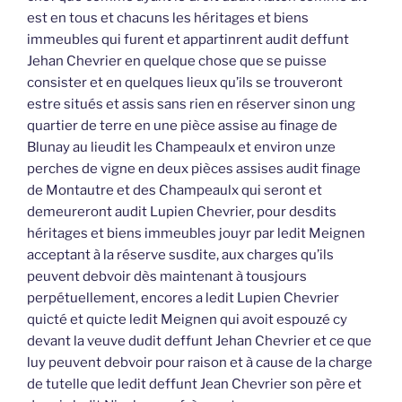
est en tous et chacuns les héritages et biens
immeubles qui furent et appartinrent audit deffunt
Jehan Chevrier en quelque chose que se puisse
consister et en quelques lieux qu’ils se trouveront
estre situés et assis sans rien en réserver sinon ung
quartier de terre en une pièce assise au finage de
Blunay au lieudit les Champeaulx et environ unze
perches de vigne en deux pièces assises audit finage
de Montautre et des Champeaulx qui seront et
demeureront audit Lupien Chevrier, pour desdits
héritages et biens immeubles jouyr par ledit Meignen
acceptant à la réserve susdite, aux charges qu’ils
peuvent debvoir dès maintenant à tousjours
perpétuellement, encores a ledit Lupien Chevrier
quicté et quicte ledit Meignen qui avoit espouzé cy
devant la veuve dudit deffunt Jehan Chevrier et ce que
luy peuvent debvoir pour raison et à cause de la charge
de tutelle que ledit deffunt Jean Chevrier son père et