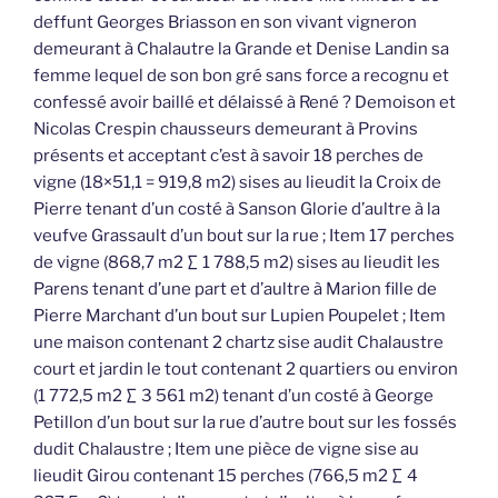
deffunt Georges Briasson en son vivant vigneron
demeurant à Chalautre la Grande et Denise Landin sa
femme lequel de son bon gré sans force a recognu et
confessé avoir baillé et délaissé à René ? Demoison et
Nicolas Crespin chausseurs demeurant à Provins
présents et acceptant c’est à savoir 18 perches de
vigne (18×51,1 = 919,8 m2) sises au lieudit la Croix de
Pierre tenant d’un costé à Sanson Glorie d’aultre à la
veufve Grassault d’un bout sur la rue ; Item 17 perches
de vigne (868,7 m2 ∑ 1 788,5 m2) sises au lieudit les
Parens tenant d’une part et d’aultre à Marion fille de
Pierre Marchant d’un bout sur Lupien Poupelet ; Item
une maison contenant 2 chartz sise audit Chalaustre
court et jardin le tout contenant 2 quartiers ou environ
(1 772,5 m2 ∑ 3 561 m2) tenant d’un costé à George
Petillon d’un bout sur la rue d’autre bout sur les fossés
dudit Chalaustre ; Item une pièce de vigne sise au
lieudit Girou contenant 15 perches (766,5 m2 ∑ 4