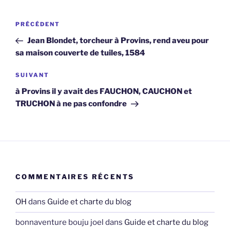
Navigation
Article
PRÉCÉDENT
de
précédent
Jean Blondet, torcheur à Provins, rend aveu pour
l’article
sa maison couverte de tuiles, 1584
Article
SUIVANT
suivant
à Provins il y avait des FAUCHON, CAUCHON et
TRUCHON à ne pas confondre
COMMENTAIRES RÉCENTS
OH
dans
Guide et charte du blog
bonnaventure bouju joel
dans
Guide et charte du blog