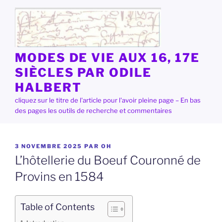
Aller
au
contenu
principal
MODES DE VIE AUX 16, 17E
SIÈCLES PAR ODILE
HALBERT
cliquez sur le titre de l'article pour l'avoir pleine page – En bas
des pages les outils de recherche et commentaires
PUBLIÉ
3 NOVEMBRE 2025
PAR
OH
LE
L’hôtellerie du Boeuf Couronné de
Provins en 1584
Table of Contents