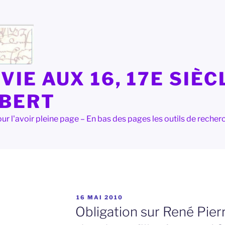
VIE AUX 16, 17E SIÈC
LBERT
e pour l'avoir pleine page – En bas des pages les outils de rec
PUBLIÉ
N
16 MAI 2010
LE
Obligation sur René Pier