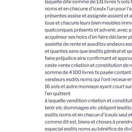
laquelle dite somme de 131 livres 5 sols 
noms et en chacune d’iceulx l’un pour l’a
présentes assise et assignée assient et
tous et chacuns leurs bien meubles imm
quelconques présents et advenir, avec p
acquéreur ses hoirs d’en faire déclarer pl
assiette de rente et auxditsv endeurs es
et quantes sans que lesdits général et s
faire préjudice ains confirmant et approu
ceste vente création et constitution de 
somme de 4 100 livres ts payée contant 
vendeurs esdits noms qui l’ont receue e
16 sols et autre monnaye ayant court sui
l’en quittent
à laquelle vendition création et constitut
tenir etc dommages etc obligent lesdits
esdits noms et en chacun d’iceulx seul et
comme dit est, biens et choses à prendr
especial esdits noms au bénéfice de divi