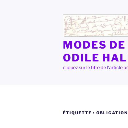
Aller
au
contenu
principal
MODES DE 
ODILE HA
cliquez sur le titre de l'articl
ÉTIQUETTE :
OBLIGATIO