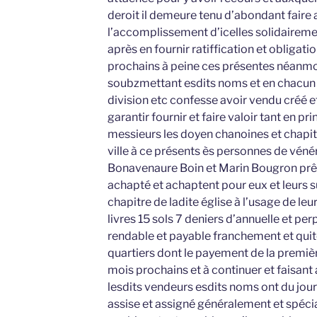
deroit il demeure tenu d’abondant faire 
l’accomplissement d’icelles solidaireme
après en fournir ratiffication et obligati
prochains à peine ces présentes néanmo
soubzmettant esdits noms et en chacun d
division etc confesse avoir vendu créé 
garantir fournir et faire valoir tant en p
messieurs les doyen chanoines et chapitre
ville à ce présents ès personnes de véné
Bonavenaure Boin et Marin Bougron prêt
achapté et achaptent pour eux et leurs 
chapitre de ladite église à l’usage de le
livres 15 sols 7 deniers d’annuelle et pe
rendable et payable franchement et qui
quartiers dont le payement de la premiè
mois prochains et à continuer et faisant a
lesdits vendeurs esdits noms ont du jour
assise et assigné généralement et spéci