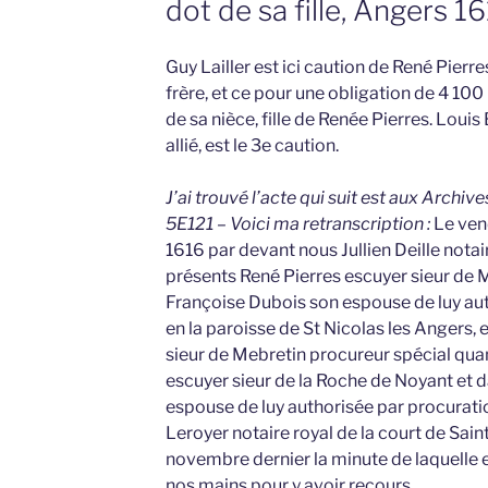
dot de sa fille, Angers 1
Guy Lailler est ici caution de René Pierr
frère, et ce pour une obligation de 4 100 
de sa nièce, fille de Renée Pierres. Louis
allié, est le 3e caution.
J’ai trouvé l’acte qui suit est aux Archiv
5E121 – Voici ma retranscription :
Le vend
1616 par devant nous Jullien Deille notai
présents René Pierres escuyer sieur de 
Françoise Dubois son espouse de luy au
en la paroisse de St Nicolas les Angers, 
sieur de Mebretin procureur spécial quan
escuyer sieur de la Roche de Noyant et 
espouse de luy authorisée par procurat
Leroyer notaire royal de la court de Sain
novembre dernier la minute de laquelle
nos mains pour y avoir recours,