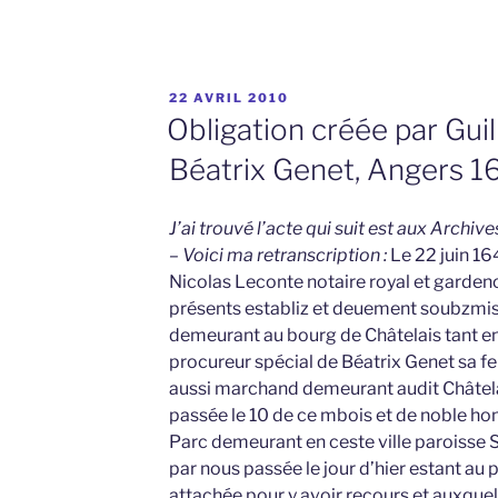
PUBLIÉ
22 AVRIL 2010
LE
Obligation créée par Gui
Béatrix Genet, Angers 1
J’ai trouvé l’acte qui suit est aux Archiv
– Voici ma retranscription :
Le 22 juin 16
Nicolas Leconte notaire royal et gardeno
présents establiz et deuement soubzmi
demeurant au bourg de Châtelais tant e
procureur spécial de Béatrix Genet sa f
aussi marchand demeurant audit Châtela
passée le 10 de ce mbois et de noble h
Parc demeurant en ceste ville paroisse 
par nous passée le jour d’hier estant au
attachée pour y avoir recours et auxquel