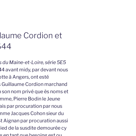
llaume Cordion et
644
es du Maine-et-Loire, série 5E5
44 avant midy, par devant nous
tte à Angers, ont esté
s Guillaume Cordion marchand
n son nom privé que ès noms et
emme, Pierre Bodin le Jeune
is par procuration par nous
omme Jacques Cohon sieur du
St Aignan par procuration aussi
 pied de la susdite demourée cy
s en tant que besoing est ou