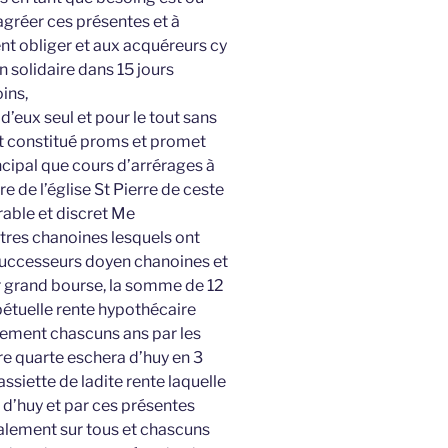
agréer ces présentes et à
nt obliger et aux acquéreurs cy
on solidaire dans 15 jours
ins,
’eux seul et pour le tout sans
et constitué proms et promet
rincipal que cours d’arrérages à
 de l’église St Pierre de ceste
rable et discret Me
res chanoines lesquels ont
successeurs doyen chanoines et
ur grand bourse, la somme de 12
rpétuelle rente hypothécaire
tement chascuns ans par les
re quarte eschera d’huy en 3
ssiette de ladite rente laquelle
 d’huy et par ces présentes
alement sur tous et chascuns