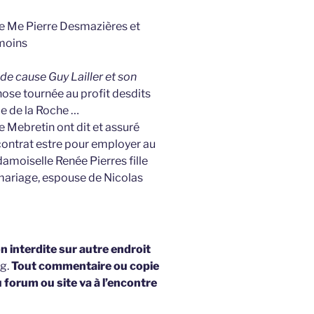
de Me Pierre Desmazières et
smoins
 de cause Guy Lailler et son
ose tournée au profit desdits
le de la Roche …
de Mebretin ont dit et assuré
contrat estre pour employer au
amoiselle Renée Pierres fille
mariage, espouse de Nicolas
 interdite sur autre endroit
og.
Tout commentaire ou copie
u forum ou site va à l’encontre