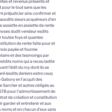
tes et revenus présents et
t pour le tout sans que les
t préjudicier ains confirmer et
 auxdits sieurs acquéreurs d’en
le assiette en assiette de rente
choses dudit vendeur esdits
r toutes foys et quantes
titution de rente faite pour et
ois payée et fournie
taire et des tesmoings par
estdits noms qui a receu ladite
 l’édit du roy dont ils se
aré lesdits deniers estre ceuq
e Gabory en l’acquit des
re Sarcher et autres obligés au
1578 pour l’admortissement de
trat de création et constitution
ir garder et entretenir et aux
 noms et en chacun d’eux sans