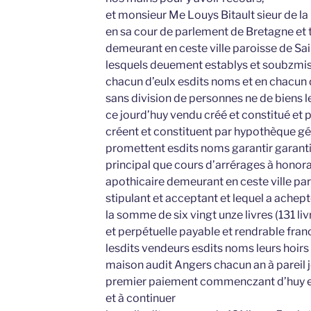
et monsieur Me Louys Bitault sieur de la
en sa cour de parlement de Bretagne et tr
demeurant en ceste ville paroisse de Sai
lesquels deuement establys et soubzmis 
chacun d’eulx esdits noms et en chacun d’
sans division de personnes ne de biens l
ce jourd’huy vendu créé et constitué et
créent et constituent par hypothèque gén
promettent esdits noms garantir garantir 
principal que cours d’arrérages à hono
apothicaire demeurant en ceste ville par
stipulant et acceptant et lequel a achept
la somme de six vingt unze livres (131 liv
et perpétuelle payable et rendrable fra
lesdits vendeurs esdits noms leurs hoirs
maison audit Angers chacun an à pareil 
premier paiement commenczant d’huy e
et à continuer