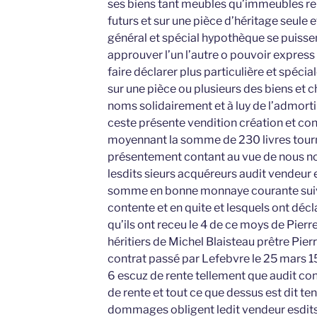
ses biens tant meubles qu’immeubles ren
futurs et sur une pièce d’héritage seule e
général et spécial hypothèque se puissen
approuver l’un l’autre o pouvoir express
faire déclarer plus particulière et spécia
sur une pièce ou plusieurs des biens et 
noms solidairement et à luy de l’admorti
ceste présente vendition création et cons
moyennant la somme de 230 livres tourn
présentement contant au vue de nous no
lesdits sieurs acquéreurs audit vendeur 
somme en bonne monnaye courante suivant
contente et en quite et lesquels ont décl
qu’ils ont receu le 4 de ce moys de Pierr
héritiers de Michel Blaisteau prêtre Pier
contrat passé par Lefebvre le 25 mars 
6 escuz de rente tellement que audit con
de rente et tout ce que dessus est dit ten
dommages obligent ledit vendeur esdits