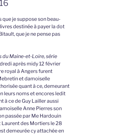
616
es que je suppose son beau-
livres destinée à payer la dot
 Bitault, que je ne pense pas
es du Maine-et-Loire, série
redi après midy 12 février
re royal à Angers furent
Mebretin et damoiselle
thorisée quant à ce, demeurant
en leurs noms et encores ledit
t à ce de Guy Lailler aussi
damoiselle Anne Pierres son
ion passée par Me Hardouin
t Laurent des Mortiers le 28
 est demeurée cy attachée en