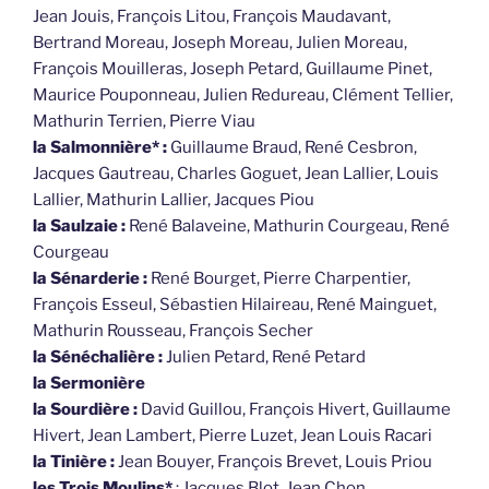
Jean Jouis, François Litou, François Maudavant,
Bertrand Moreau, Joseph Moreau, Julien Moreau,
François Mouilleras, Joseph Petard, Guillaume Pinet,
Maurice Pouponneau, Julien Redureau, Clément Tellier,
Mathurin Terrien, Pierre Viau
la Salmonnière* :
Guillaume Braud, René Cesbron,
Jacques Gautreau, Charles Goguet, Jean Lallier, Louis
Lallier, Mathurin Lallier, Jacques Piou
la Saulzaie :
René Balaveine, Mathurin Courgeau, René
Courgeau
la Sénarderie :
René Bourget, Pierre Charpentier,
François Esseul, Sébastien Hilaireau, René Mainguet,
Mathurin Rousseau, François Secher
la Sénéchalière :
Julien Petard, René Petard
la Sermonière
la Sourdière :
David Guillou, François Hivert, Guillaume
Hivert, Jean Lambert, Pierre Luzet, Jean Louis Racari
la Tinière :
Jean Bouyer, François Brevet, Louis Priou
les Trois Moulins*
: Jacques Blot, Jean Chon,