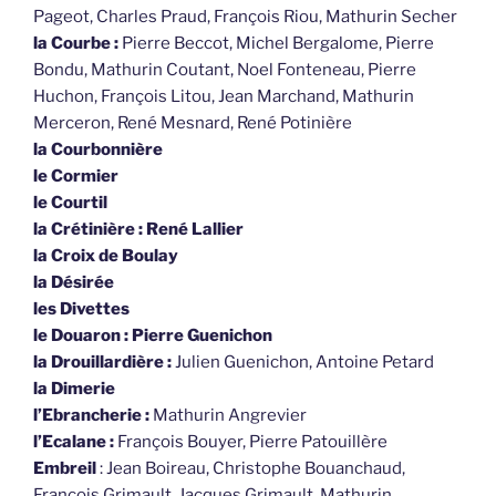
Pageot, Charles Praud, François Riou, Mathurin Secher
la Courbe :
Pierre Beccot, Michel Bergalome, Pierre
Bondu, Mathurin Coutant, Noel Fonteneau, Pierre
Huchon, François Litou, Jean Marchand, Mathurin
Merceron, René Mesnard, René Potinière
la Courbonnière
le Cormier
le Courtil
la Crétinière : René Lallier
la Croix de Boulay
la Désirée
les Divettes
le Douaron : Pierre Guenichon
la Drouillardière :
Julien Guenichon, Antoine Petard
la Dimerie
l’Ebrancherie :
Mathurin Angrevier
l’Ecalane :
François Bouyer, Pierre Patouillère
Embreil
: Jean Boireau, Christophe Bouanchaud,
François Grimault, Jacques Grimault, Mathurin