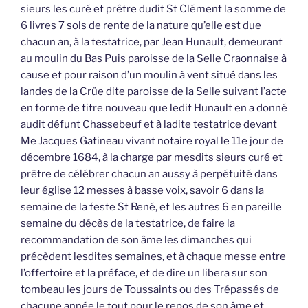
sieurs les curé et prêtre dudit St Clément la somme de
6 livres 7 sols de rente de la nature qu’elle est due
chacun an, à la testatrice, par Jean Hunault, demeurant
au moulin du Bas Puis paroisse de la Selle Craonnaise à
cause et pour raison d’un moulin à vent situé dans les
landes de la Crüe dite paroisse de la Selle suivant l’acte
en forme de titre nouveau que ledit Hunault en a donné
audit défunt Chassebeuf et à ladite testatrice devant
Me Jacques Gatineau vivant notaire royal le 11e jour de
décembre 1684, à la charge par mesdits sieurs curé et
prêtre de célébrer chacun an aussy à perpétuité dans
leur église 12 messes à basse voix, savoir 6 dans la
semaine de la feste St René, et les autres 6 en pareille
semaine du décès de la testatrice, de faire la
recommandation de son âme les dimanches qui
précèdent lesdites semaines, et à chaque messe entre
l’offertoire et la préface, et de dire un libera sur son
tombeau les jours de Toussaints ou des Trépassés de
chacune année le tout pour le repos de son âme et