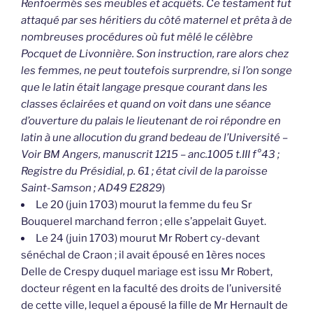
Renfoermés ses meubles et acquêts. Ce testament fut
attaqué par ses héritiers du côté maternel et prêta à de
nombreuses procédures où fut mêlé le célèbre
Pocquet de Livonnière. Son instruction, rare alors chez
les femmes, ne peut toutefois surprendre, si l’on songe
que le latin était langage presque courant dans les
classes éclairées et quand on voit dans une séance
d’ouverture du palais le lieutenant de roi répondre en
latin à une allocution du grand bedeau de l’Université –
Voir BM Angers, manuscrit 1215 – anc.1005 t.III f°43 ;
Registre du Présidial, p. 61 ; état civil de la paroisse
Saint-Samson ; AD49 E2829
)
Le 20 (juin 1703) mourut la femme du feu Sr
Bouquerel marchand ferron ; elle s’appelait Guyet.
Le 24 (juin 1703) mourut Mr Robert cy-devant
sénéchal de Craon ; il avait épousé en 1ères noces
Delle de Crespy duquel mariage est issu Mr Robert,
docteur régent en la faculté des droits de l’université
de cette ville, lequel a épousé la fille de Mr Hernault de