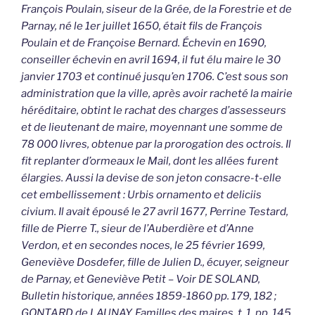
François Poulain, siseur de la Grée, de la Forestrie et de
Parnay, né le 1er juillet 1650, était fils de François
Poulain et de Françoise Bernard. Échevin en 1690,
conseiller échevin en avril 1694, il fut élu maire le 30
janvier 1703 et continué jusqu’en 1706. C’est sous son
administration que la ville, après avoir racheté la mairie
héréditaire, obtint le rachat des charges d’assesseurs
et de lieutenant de maire, moyennant une somme de
78 000 livres, obtenue par la prorogation des octrois. Il
fit replanter d’ormeaux le Mail, dont les allées furent
élargies. Aussi la devise de son jeton consacre-t-elle
cet embellissement : Urbis ornamento et deliciis
civium. Il avait épousé le 27 avril 1677, Perrine Testard,
fille de Pierre T., sieur de l’Auberdière et d’Anne
Verdon, et en secondes noces, le 25 février 1699,
Geneviève Dosdefer, fille de Julien D., écuyer, seigneur
de Parnay, et Geneviève Petit – Voir DE SOLAND,
Bulletin historique, années 1859-1860 pp. 179, 182 ;
GONTARD de LAUNAY, Familles des maires, t. 1, pp. 145,