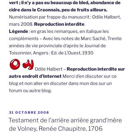
vert ; il n’y a pas eu beaucoup de bled, abondance de
cidre dans le Craonnais, peu de fruits ailleurs.
Numérisation par frappe du manuscrit : Odile Halbert,
mars 2008.
Reproduction interdite
.
Légende
: en gras les remarques, en italique les
compléments – Avec les notes de Marc Saché, Trente
années de vie provinciale d’après le Journal de
Toisonnier, Angers : Ed. de L’Ouest, 1930
Odile Halbert –
Reproduction interdite sur
autre endroit d’Internet
Merci d’en discuter sur ce
blog et non aller en discuter dans mon dos sur un
forum ou autre blog.
PUBLIÉ
31 OCTOBRE 2008
LE
Testament de l’arrière arrière grand’mère
de Volney, Renée Chaupitre, 1706