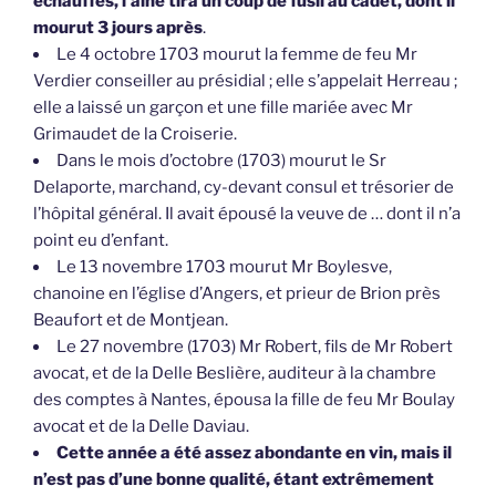
échauffés, l’aîné tira un coup de fusil au cadet, dont il
mourut 3 jours après
.
Le 4 octobre 1703 mourut la femme de feu Mr
Verdier conseiller au présidial ; elle s’appelait Herreau ;
elle a laissé un garçon et une fille mariée avec Mr
Grimaudet de la Croiserie.
Dans le mois d’octobre (1703) mourut le Sr
Delaporte, marchand, cy-devant consul et trésorier de
l’hôpital général. Il avait épousé la veuve de … dont il n’a
point eu d’enfant.
Le 13 novembre 1703 mourut Mr Boylesve,
chanoine en l’église d’Angers, et prieur de Brion près
Beaufort et de Montjean.
Le 27 novembre (1703) Mr Robert, fils de Mr Robert
avocat, et de la Delle Beslière, auditeur à la chambre
des comptes à Nantes, épousa la fille de feu Mr Boulay
avocat et de la Delle Daviau.
Cette année a été assez abondante en vin, mais il
n’est pas d’une bonne qualité, étant extrêmement