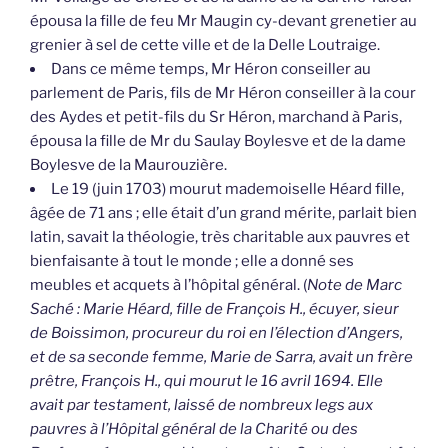
épousa la fille de feu Mr Maugin cy-devant grenetier au
grenier à sel de cette ville et de la Delle Loutraige.
Dans ce même temps, Mr Héron conseiller au
parlement de Paris, fils de Mr Héron conseiller à la cour
des Aydes et petit-fils du Sr Héron, marchand à Paris,
épousa la fille de Mr du Saulay Boylesve et de la dame
Boylesve de la Maurouzière.
Le 19 (juin 1703) mourut mademoiselle Héard fille,
âgée de 71 ans ; elle était d’un grand mérite, parlait bien
latin, savait la théologie, très charitable aux pauvres et
bienfaisante à tout le monde ; elle a donné ses
meubles et acquets à l’hôpital général. (
Note de Marc
Saché : Marie Héard, fille de François H., écuyer, sieur
de Boissimon, procureur du roi en l’élection d’Angers,
et de sa seconde femme, Marie de Sarra, avait un frère
prêtre, François H., qui mourut le 16 avril 1694. Elle
avait par testament, laissé de nombreux legs aux
pauvres à l’Hôpital général de la Charité ou des