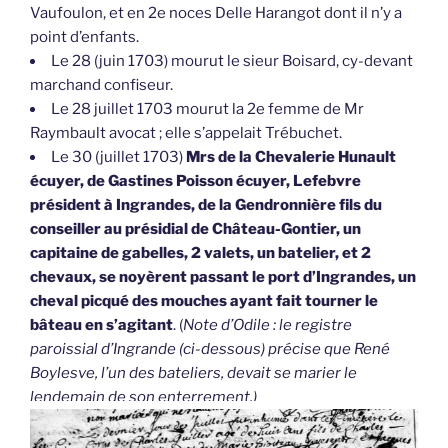
Vaufoulon, et en 2e noces Delle Harangot dont il n’y a
point d’enfants.
Le 28 (juin 1703) mourut le sieur Boisard, cy-devant
marchand confiseur.
Le 28 juillet 1703 mourut la 2e femme de Mr
Raymbault avocat ; elle s’appelait Trébuchet.
Le 30 (juillet 1703)
Mrs de la Chevalerie Hunault
écuyer, de Gastines Poisson écuyer, Lefebvre
président à Ingrandes, de la Gendronnière fils du
conseiller au présidial de Château-Gontier, un
capitaine de gabelles, 2 valets, un batelier, et 2
chevaux, se noyèrent passant le port d’Ingrandes, un
cheval picqué des mouches ayant fait tourner le
bâteau en s’agitant
. (
Note d’Odile : le registre
paroissial d’Ingrande (ci-dessous) précise que René
Boylesve, l’un des bateliers, devait se marier le
lendemain de son enterrement.)