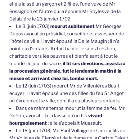
elle a laissé un garçon et 2 filles, l’une vuve de Mr
Rossignon et l’autre qui a épousé Mr Boylesve de la
Galaizière le 23 janvier 1702.
Le 8 (juin 1703)
mourut subitement
Mr Georges
Dupas avocat au présidial, conseiller et assesseur de
l’hôtel de ville. Il avait épousé la Delle Maugin ; il n’a
point eu d’enfants. Il était habile, le sens très bon,
charitable vers les pauvres et bienfaisant à tout le
monde ; le jour du sacre,
il fit ses dévotions, assista à
la procession générale, fut le lendemain matin à la
messe et arrivant chez lui, tomba mort.
Le 12 (juin 1703) mourut Mr de Villenières Bault
écuyer ; il avait épousé une des filles du feu Sr Angot
orfèvre en cette ville, dont il a eu plusieurs enfants.
Dans ce même temps mourut la femme de feu Mr
Guérin, avocat ; il n’a laissé qu’un fils
vivant
bourgeoisement
; elle s’appelait Mussault.
Le 18 (juin 1703) Me Paul Vollaige de Cierzai fils de
Mr Vollaige de Cierzé et de la dame de la Cartrie Talour