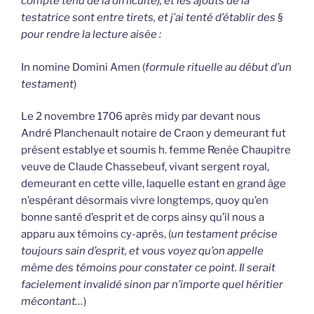
compte tenu de la difficulté), et les ajouts de la
testatrice sont entre tirets, et j’ai tenté d’établir des §
pour rendre la lecture aisée :
In nomine Domini Amen (
formule rituelle au début d’un
testament
)
Le 2 novembre 1706 après midy par devant nous
André Planchenault notaire de Craon y demeurant fut
présent establye et soumis h. femme Renée Chaupitre
veuve de Claude Chassebeuf, vivant sergent royal,
demeurant en cette ville, laquelle estant en grand âge
n’espérant désormais vivre longtemps, quoy qu’en
bonne santé d’esprit et de corps ainsy qu’il nous a
apparu aux témoins cy-après, (
un testament précise
toujours sain d’esprit, et vous voyez qu’on appelle
même des témoins pour constater ce point. Il serait
facielement invalidé sinon par n’importe quel héritier
mécontant…
)