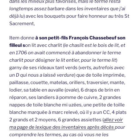
dans les milieux plus favorisés, mais le terme resta
longtemps assez barbare dans les inventaires que j’ai
déjà lu
) avec les bouquets pour faire honneur au très St
Sacrement,
Item donne
à son petit-fils François Chassebeuf son
filleul s
on lit avec charlit (
le chaslit est le bois de lit, et
en 1706 on avait commencé à abandonner le terme
charlit pour désigner le lit entier, pour le terme lit
)
garny de ses rideaux tant verds (
verts, autrefois avec
un D qui nous a laissé verdure
) que de toile imprimée,
paillasse, couette, matelas, orillers, traversier, mante,
lodier, sa table en auvalle (
ovale
), 6 draps de brin en
réparon, ses landiers à pomme de cuivre, 2 grandes
nappes de toile blanche mi uzées, une petite de toille
blanche marquée à marc relevé, où il y a un CC, 4 plats
2 grands et 2 moyens, 6 grandes assiettes (
allez voir
ma page de lexique des inventaires après décès
pour
comprendre les termes, au cas où vous ne les