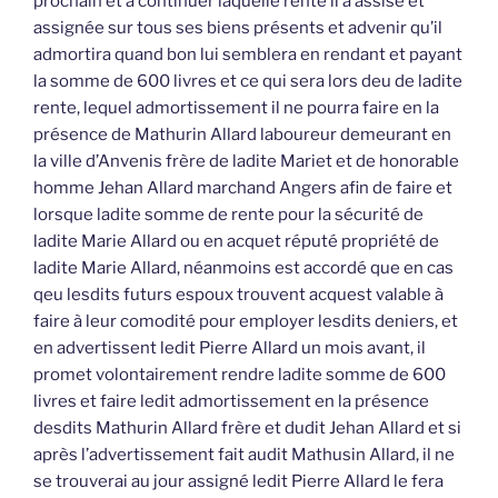
prochain et à continuer laquelle rente il a assise et
assignée sur tous ses biens présents et advenir qu’il
admortira quand bon lui semblera en rendant et payant
la somme de 600 livres et ce qui sera lors deu de ladite
rente, lequel admortissement il ne pourra faire en la
présence de Mathurin Allard laboureur demeurant en
la ville d’Anvenis frère de ladite Mariet et de honorable
homme Jehan Allard marchand Angers afin de faire et
lorsque ladite somme de rente pour la sécurité de
ladite Marie Allard ou en acquet réputé propriété de
ladite Marie Allard, néanmoins est accordé que en cas
qeu lesdits futurs espoux trouvent acquest valable à
faire à leur comodité pour employer lesdits deniers, et
en advertissent ledit Pierre Allard un mois avant, il
promet volontairement rendre ladite somme de 600
livres et faire ledit admortissement en la présence
desdits Mathurin Allard frère et dudit Jehan Allard et si
après l’advertissement fait audit Mathusin Allard, il ne
se trouverai au jour assigné ledit Pierre Allard le fera