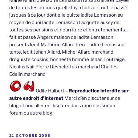
Marie Allard que ladite Lemasson l’a satisfaite et payée
de toutes les ommes qu’elle luy a faits de tout le passé
jusques à ce jour dont elle quitte ladite Lemasson au
moyen de quoi ladite Lemasson l’acquitte aussy de
toutes ses pensions et nourriture et entretenements…
fait et passé Angers maison de ladite Lemasson
présents ledit Mathurin Allard frère, ladite Lemasson
tante, ledit Jehan Allard, Michel Allard marchand
droguiste cousins, honneste homme Jehan Loutraige,
Nicolas Nail Pierre Desnelettes marchand Charles
Edelin marchand
Odile Halbert –
Reproduction interdite sur
autre endroit d’Internet
Merci d’en discuter sur ce
blog et non aller en discuter dans mon dos sur un
forum ou autre blog.
PUBLIÉ
21 OCTOBRE 2008