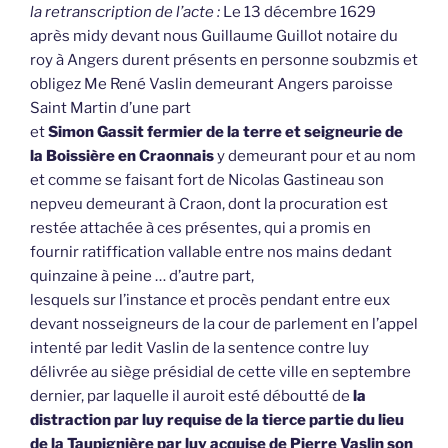
la retranscription de l’acte :
Le 13 décembre 1629
après midy devant nous Guillaume Guillot notaire du
roy à Angers durent présents en personne soubzmis et
obligez Me René Vaslin demeurant Angers paroisse
Saint Martin d’une part
et
Simon Gassit fermier de la terre et seigneurie de
la Boissière en Craonnais
y demeurant pour et au nom
et comme se faisant fort de Nicolas Gastineau son
nepveu demeurant à Craon, dont la procuration est
restée attachée à ces présentes, qui a promis en
fournir ratiffication vallable entre nos mains dedant
quinzaine à peine … d’autre part,
lesquels sur l’instance et procès pendant entre eux
devant nosseigneurs de la cour de parlement en l’appel
intenté par ledit Vaslin de la sentence contre luy
délivrée au siège présidial de cette ville en septembre
dernier, par laquelle il auroit esté déboutté de
la
distraction par luy requise de la tierce partie du lieu
de la Taupignière par luy acquise de Pierre Vaslin son