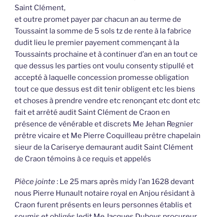
Saint Clément,
et outre promet payer par chacun an au terme de
Toussaint la somme de 5 sols tz de rente à la fabrice
dudit lieu le premier payement commençant à la
Toussaints prochaine et à continuer d’an en an tout ce
que dessus les parties ont voulu consenty stipullé et
accepté à laquelle concession promesse obligation
tout ce que dessus est dit tenir obligent etc les biens
et choses à prendre vendre etc renonçant etc dont etc
fait et arrêté audit Saint Clément de Craon en
présence de vénérable et discrets Me Jehan Regnier
prêtre vicaire et Me Pierre Coquilleau prêtre chapelain
sieur de la Cariserye demaurant audit Saint Clément
de Craon témoins à ce requis et appelés
Pièce jointe
: Le 25 mars après midy l’an 1628 devant
nous Pierre Hunault notaire royal en Anjou résidant à
Craon furent présents en leurs personnes établis et
soumis et obligés ledit Me Jacques Duboys procureur