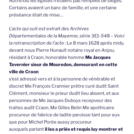
Autrefois les églises n’étaient pas remplies de sièges.
Certains avaient un banc de famille, et une certaine
préséance était de mise…
L’acte qui suit est extrait des Archives
Départementales de la Mayenne, série 3E1-548 – Voici
la retranscription de l’acte :
Le 8 mars 1628 après midy,
devant nous Pierre Hunault notaire royal en Anjou,
résidant à Craon, honorable homme
Me Jacques
Tavernier sieur de Mouredon, demeurant en cette
ville de Craon
s’est adressé vers et à la personne de vénérable et
discret Me François Crannier prêtre curé dudit Saint
Clément, monsieur le prieur dudit lieu absent, et aux
personnes de Me Jacques Duboys recepveur des
traites audit Craon, Me Gilles Belin Me apothicaire
procureur de fabrice de ladite paroisse tant pour eux
que pour Michel Porée aussy procureur
auxquels parlant
il les a priés et requis luy montrer et