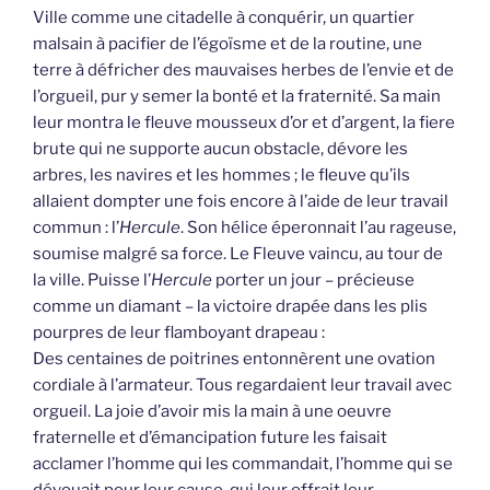
Ville comme une citadelle à conquérir, un quartier
malsain à pacifier de l’égoïsme et de la routine, une
terre à défricher des mauvaises herbes de l’envie et de
l’orgueil, pur y semer la bonté et la fraternité. Sa main
leur montra le fleuve mousseux d’or et d’argent, la fiere
brute qui ne supporte aucun obstacle, dévore les
arbres, les navires et les hommes ; le fleuve qu’ils
allaient dompter une fois encore à l’aide de leur travail
commun : l’
Hercule
. Son hélice éperonnait l’au rageuse,
soumise malgré sa force. Le Fleuve vaincu, au tour de
la ville. Puisse l’
Hercule
porter un jour – précieuse
comme un diamant – la victoire drapée dans les plis
pourpres de leur flamboyant drapeau :
Des centaines de poitrines entonnèrent une ovation
cordiale à l’armateur. Tous regardaient leur travail avec
orgueil. La joie d’avoir mis la main à une oeuvre
fraternelle et d’émancipation future les faisait
acclamer l’homme qui les commandait, l’homme qui se
dévouait pour leur cause, qui leur offrait leur