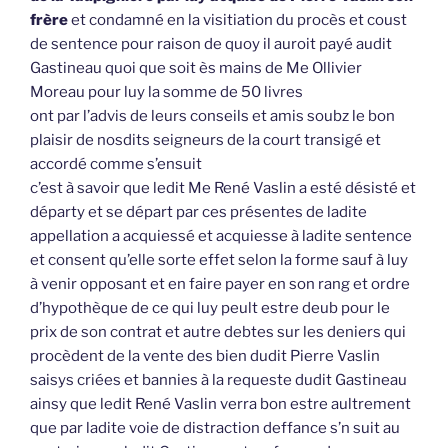
frère
et condamné en la visitiation du procès et coust
de sentence pour raison de quoy il auroit payé audit
Gastineau quoi que soit ès mains de Me Ollivier
Moreau pour luy la somme de 50 livres
ont par l’advis de leurs conseils et amis soubz le bon
plaisir de nosdits seigneurs de la court transigé et
accordé comme s’ensuit
c’est à savoir que ledit Me René Vaslin a esté désisté et
départy et se départ par ces présentes de ladite
appellation a acquiessé et acquiesse à ladite sentence
et consent qu’elle sorte effet selon la forme sauf à luy
à venir opposant et en faire payer en son rang et ordre
d’hypothèque de ce qui luy peult estre deub pour le
prix de son contrat et autre debtes sur les deniers qui
procèdent de la vente des bien dudit Pierre Vaslin
saisys criées et bannies à la requeste dudit Gastineau
ainsy que ledit René Vaslin verra bon estre aultrement
que par ladite voie de distraction deffance s’n suit au