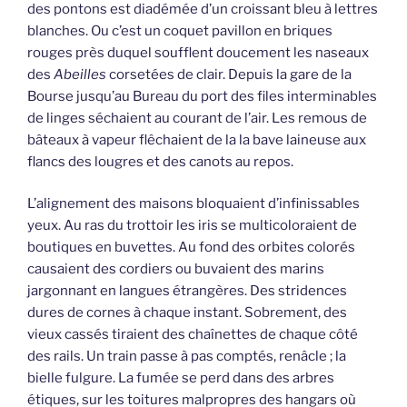
des pontons est diadémée d’un croissant bleu à lettres
blanches. Ou c’est un coquet pavillon en briques
rouges près duquel soufflent doucement les naseaux
des
Abeilles
corsetées de clair. Depuis la gare de la
Bourse jusqu’au Bureau du port des files interminables
de linges séchaient au courant de l’air. Les remous de
bâteaux à vapeur flêchaient de la la bave laineuse aux
flancs des lougres et des canots au repos.
L’alignement des maisons bloquaient d’infinissables
yeux. Au ras du trottoir les iris se multicoloraient de
boutiques en buvettes. Au fond des orbites colorés
causaient des cordiers ou buvaient des marins
jargonnant en langues étrangères. Des stridences
dures de cornes à chaque instant. Sobrement, des
vieux cassés tiraient des chaînettes de chaque côté
des rails. Un train passe à pas comptés, renâcle ; la
bielle fulgure. La fumée se perd dans des arbres
étiques, sur les toitures malpropres des hangars où