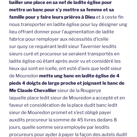
bailler une place en sa nef de ladite église pour
mettre un banc pour s’y mettre sa femme et sa
famille pour y faire leurs prières à Dieu
et à ceste fin
nous transporter en ladite église pour luy désigner ung
lieu offrant donner pour l’augmentaiton de ladite
fabrice pour remployer aux nécessités d’icelle
sur quoy ce requérant ledit sieur Tavernier lesdits
sieurs curé et procureur se seraient transportés en
ladite église où étant après avoir vu et considéré les
lieux qui sont en icelle, ont esté d’avis que ledit sieur
de Mouredon
mette ung banc en ladite église de 4
pieds 4 doigts de large proche et joignant le banc de
Me Claude Chevallier
sieur de la Rougerye
laquelle place ledit sieur de Mouredon a accepté et en
faveur et considération de la place dudit banc ledit
sieur de Mouredon promet et s’est obligé payer
auxdits procureur la somme de 45 livres dedans 8
jours, quelle somme sera employée par lesdits
procureurs pour ayder à payer la façon des autels dudit