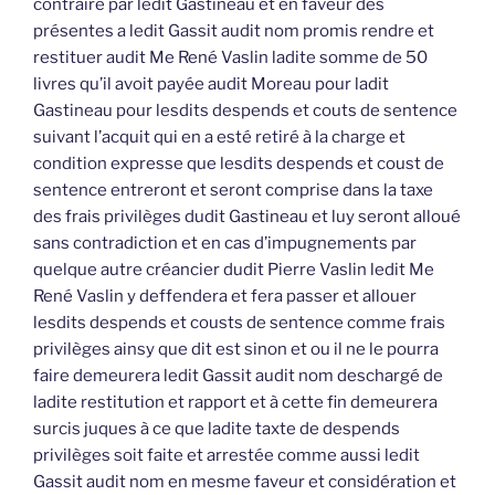
contraire par ledit Gastineau et en faveur des
présentes a ledit Gassit audit nom promis rendre et
restituer audit Me René Vaslin ladite somme de 50
livres qu’il avoit payée audit Moreau pour ladit
Gastineau pour lesdits despends et couts de sentence
suivant l’acquit qui en a esté retiré à la charge et
condition expresse que lesdits despends et coust de
sentence entreront et seront comprise dans la taxe
des frais privilèges dudit Gastineau et luy seront alloué
sans contradiction et en cas d’impugnements par
quelque autre créancier dudit Pierre Vaslin ledit Me
René Vaslin y deffendera et fera passer et allouer
lesdits despends et cousts de sentence comme frais
privilèges ainsy que dit est sinon et ou il ne le pourra
faire demeurera ledit Gassit audit nom deschargé de
ladite restitution et rapport et à cette fin demeurera
surcis juques à ce que ladite taxte de despends
privilèges soit faite et arrestée comme aussi ledit
Gassit audit nom en mesme faveur et considération et