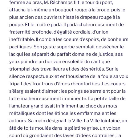
femme au bras, M. Réchamps filt le tour du pont,
attacha lui-même un bouquet rouge à la proue, puis le
plus ancien des ouvriers hissa le drapeau rouge à la
poupe. Et le maître parla. Il parla chaleureusement de
fraternité profonde, d’égalité cordiale, d’union
ineffritable. Il combla les coeurs d’espoirs, de bonheurs
pacifiques. Son geste superbe semblait dessécher le
lac qui les séparait du parfait domaine de justice, ses
yeux poindre un horizon ensoleillé du cantique
triomphal des travailleurs et des déshérités. Sur le
silence respectueux et enthousiaste de la foule sa voix
fripait des froufrous d’âmes réconfortées. Les coeurs
s’élargissaient d’aimer ; les poings se serraient pour la
lutte malheureusement imminente. La petite taille de
l’amateur grandissait infiniment au choc des mots
métalliques dont les étincelles emflammaient les
autours. Sa main désignait la Ville. La Ville lointaine, un
âté de toits moulés dans la gélatine grise, un volcan
sourd où grondaient des laves d’idées contraires ; la