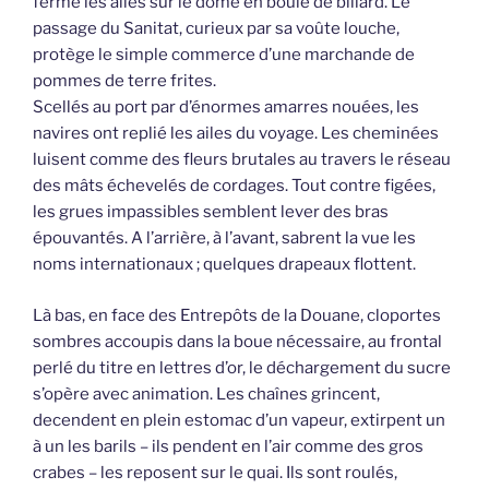
ferme les ailes sur le dôme en boule de billard. Le
passage du Sanitat, curieux par sa voûte louche,
protège le simple commerce d’une marchande de
pommes de terre frites.
Scellés au port par d’énormes amarres nouées, les
navires ont replié les ailes du voyage. Les cheminées
luisent comme des fleurs brutales au travers le réseau
des mâts échevelés de cordages. Tout contre figées,
les grues impassibles semblent lever des bras
épouvantés. A l’arrière, à l’avant, sabrent la vue les
noms internationaux ; quelques drapeaux flottent.
Là bas, en face des Entrepôts de la Douane, cloportes
sombres accoupis dans la boue nécessaire, au frontal
perlé du titre en lettres d’or, le déchargement du sucre
s’opère avec animation. Les chaînes grincent,
decendent en plein estomac d’un vapeur, extirpent un
à un les barils – ils pendent en l’air comme des gros
crabes – les reposent sur le quai. Ils sont roulés,