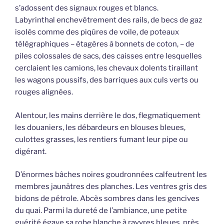
s’adossent des signaux rouges et blancs.
Labyrinthal enchevêtrement des rails, de becs de gaz
isolés comme des piqûres de voile, de poteaux
télégraphiques – étagères à bonnets de coton, – de
piles colossales de sacs, des caisses entre lesquelles
cerclaient les camions, les chevaux dolents tiraillant
les wagons poussifs, des barriques aux culs verts ou
rouges alignées.
Alentour, les mains derrière le dos, flegmatiquement
les douaniers, les débardeurs en blouses bleues,
culottes grasses, les rentiers fumant leur pipe ou
digérant.
D’énormes bâches noires goudronnées calfeutrent les
membres jaunâtres des planches. Les ventres gris des
bidons de pétrole. Abcès sombres dans les gencives
du quai. Parmi la dureté de l’ambiance, une petite
guérité égaye sa robe blanche à rayyres bleues, près