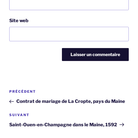
Site web
Navigation
Article
PRÉCÉDENT
de
précédent
Contrat de mariage de La Cropte, pays du Maine
l’article
Article
SUIVANT
suivant
Saint-Ouen-en-Champagne dans le Maine, 1592