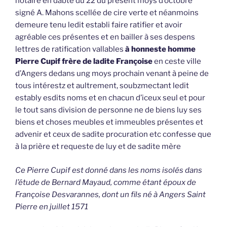
notaire en dabte du 22 du présent moys d’octobre
signé A. Mahons scellée de cire verte et néanmoins
demeure tenu ledit establi faire ratifier et avoir
agréable ces présentes et en bailler à ses despens
lettres de ratification vallables
à honneste homme
Pierre Cupif frère de ladite Françoise
en ceste ville
d’Angers dedans ung moys prochain venant à peine de
tous intérestz et aultrement, soubzmectant ledit
estably esdits noms et en chacun d’iceux seul et pour
le tout sans division de personne ne de biens luy ses
biens et choses meubles et immeubles présentes et
advenir et ceux de sadite procuration etc confesse que
à la prière et requeste de luy et de sadite mère
Ce Pierre Cupif est donné dans les noms isolés dans
l’étude de Bernard Mayaud, comme étant époux de
Françoise Desvarannes, dont un fils né à Angers Saint
Pierre en juillet 1571