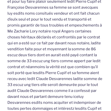
et pour luy faire plaisir seulement ledit Pierre Cupif et
Françoise Desvarennes sa femme se sont avecques
luy esdits noms consitués vendeur et ont fait chacun
d’eulx seul et pour le tout vendu et transporté et
promis garantir de tous troubles et empeschements à
Me Zacharie Lory notaire royal Angers certaines
choses héritaux déclarés et confrontés par le contrat
qui en a esté sur ce fait par davant nous notaire, ladite
vendition faite pour et moyennant la somme de 86
escuz deux tiers dont en aurait esté payé contant la
somme de 33 escuz ung tiers comme appert par ledit
contrat et néanmoins la vérité est que combien qu’il
soit porté que lesdits Pierre Cupif et sa femme aient
receu avec ledit Claude Desvarennes ladite somme de
33 escuz ung tiers elle seroit demeurée pour le tout
audit Claude Desvarennes comme il a confessé par
davant nous et partant demeure tenu iceluy
Desvarennes esdits noms acquiter et indempniser de
toutes pertes dommaiges et intérestz lesdits Cupif et