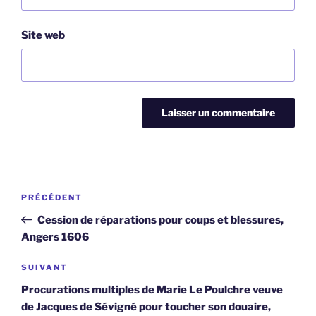
Site web
Navigation
Article
PRÉCÉDENT
de
précédent
Cession de réparations pour coups et blessures,
l’article
Angers 1606
Article
SUIVANT
suivant
Procurations multiples de Marie Le Poulchre veuve
de Jacques de Sévigné pour toucher son douaire,