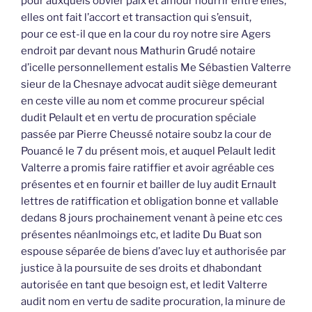
pour auxquels obvier paix et amour nourrir entre elles,
elles ont fait l’accort et transaction qui s’ensuit,
pour ce est-il que en la cour du roy notre sire Agers
endroit par devant nous Mathurin Grudé notaire
d’icelle personnellement estalis Me Sébastien Valterre
sieur de la Chesnaye advocat audit siège demeurant
en ceste ville au nom et comme procureur spécial
dudit Pelault et en vertu de procuration spéciale
passée par Pierre Cheussé notaire soubz la cour de
Pouancé le 7 du présent mois, et auquel Pelault ledit
Valterre a promis faire ratiffier et avoir agréable ces
présentes et en fournir et bailler de luy audit Ernault
lettres de ratiffication et obligation bonne et vallable
dedans 8 jours prochainement venant à peine etc ces
présentes néanlmoings etc, et ladite Du Buat son
espouse séparée de biens d’avec luy et authorisée par
justice à la poursuite de ses droits et dhabondant
autorisée en tant que besoign est, et ledit Valterre
audit nom en vertu de sadite procuration, la minure de