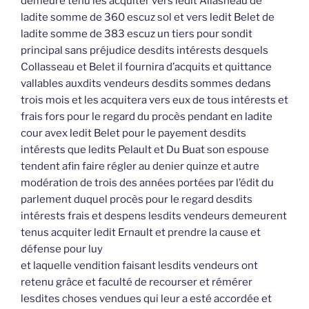
demeure tenu les acquiter vers ledit Allasneau de
ladite somme de 360 escuz sol et vers ledit Belet de
ladite somme de 383 escuz un tiers pour sondit
principal sans préjudice desdits intérests desquels
Collasseau et Belet il fournira d’acquits et quittance
vallables auxdits vendeurs desdits sommes dedans
trois mois et les acquitera vers eux de tous intérests et
frais fors pour le regard du procès pendant en ladite
cour avex ledit Belet pour le payement desdits
intérests que ledits Pelault et Du Buat son espouse
tendent afin faire régler au denier quinze et autre
modération de trois des années portées par l’édit du
parlement duquel procès pour le regard desdits
intérests frais et despens lesdits vendeurs demeurent
tenus acquiter ledit Ernault et prendre la cause et
défense pour luy
et laquelle vendition faisant lesdits vendeurs ont
retenu grâce et faculté de recourser et rémérer
lesdites choses vendues qui leur a esté accordée et