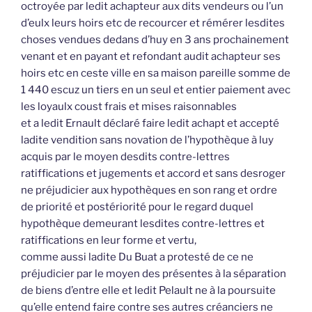
octroyée par ledit achapteur aux dits vendeurs ou l’un
d’eulx leurs hoirs etc de recourcer et rémérer lesdites
choses vendues dedans d’huy en 3 ans prochainement
venant et en payant et refondant audit achapteur ses
hoirs etc en ceste ville en sa maison pareille somme de
1 440 escuz un tiers en un seul et entier paiement avec
les loyaulx coust frais et mises raisonnables
et a ledit Ernault déclaré faire ledit achapt et accepté
ladite vendition sans novation de l’hypothèque à luy
acquis par le moyen desdits contre-lettres
ratiffications et jugements et accord et sans desroger
ne préjudicier aux hypothèques en son rang et ordre
de priorité et postériorité pour le regard duquel
hypothèque demeurant lesdites contre-lettres et
ratiffications en leur forme et vertu,
comme aussi ladite Du Buat a protesté de ce ne
préjudicier par le moyen des présentes à la séparation
de biens d’entre elle et ledit Pelault ne à la poursuite
qu’elle entend faire contre ses autres créanciers ne