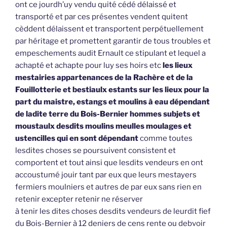
ont ce jourdh’uy vendu quité cédé délaissé et
transporté et par ces présentes vendent quitent
cèddent délaissent et transportent perpétuellement
par héritage et promettent garantir de tous troubles et
empeschements audit Ernault ce stipulant et lequel a
achapté et achapte pour luy ses hoirs etc
les lieux
mestairies appartenances de la Rachère et de la
Fouillotterie et bestiaulx estants sur les lieux pour la
part du maistre, estangs et moulins à eau dépendant
de ladite terre du Bois-Bernier hommes subjets et
moustaulx desdits moulins meulles moulages et
ustencilles qui en sont dépendant
comme toutes
lesdites choses se poursuivent consistent et
comportent et tout ainsi que lesdits vendeurs en ont
accoustumé jouir tant par eux que leurs mestayers
fermiers moulniers et autres de par eux sans rien en
retenir excepter retenir ne réserver
à tenir les dites choses desdits vendeurs de leurdit fief
du Bois-Bernier à 12 deniers de cens rente ou debvoir