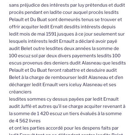
sans préjudice des intérests par luy prétendus et dudit
procès pendant en ladite cour auquel procès lesdits
Pelault et Du Buat sont demeurés tenus se trouver et
offrir acquiter ledit Ernalt desdits intérests depuis
ledit mois de mai 1591 jusques à ce jour seulement sur
lesquels intérests ledit Ernault a déclaré avoir payé
audit Belet outre lesdites deux années la somme de
100 escuz sol par deux divers payements lesdits 100
escus provenus des deniers dudit Alasneau que lesdits
Pelault et Du Buat feront rabattre et desduire audit
Belet à la charge de rembourser ledit Alasneau et d’en
décharger ledit Ernault vers iceluy Alasneau et ses
créanciers
lesdites sommes cy dessus payées par ledit Ernault
audit Juffé et autres qu’il se charge acquiter revenant à
la somme de 1 420 escuz un tiers évalués à la somme
de 4 562 livres
et ont les parties accordé pour les despens faits par