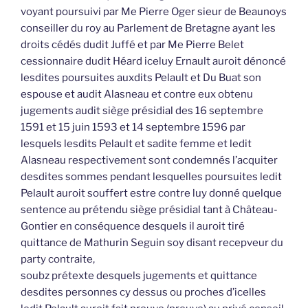
voyant poursuivi par Me Pierre Oger sieur de Beaunoys
conseiller du roy au Parlement de Bretagne ayant les
droits cédés dudit Juffé et par Me Pierre Belet
cessionnaire dudit Héard iceluy Ernault auroit dénoncé
lesdites poursuites auxdits Pelault et Du Buat son
espouse et audit Alasneau et contre eux obtenu
jugements audit siège présidial des 16 septembre
1591 et 15 juin 1593 et 14 septembre 1596 par
lesquels lesdits Pelault et sadite femme et ledit
Alasneau respectivement sont condemnés l’acquiter
desdites sommes pendant lesquelles poursuites ledit
Pelault auroit souffert estre contre luy donné quelque
sentence au prétendu siège présidial tant à Château-
Gontier en conséquence desquels il auroit tiré
quittance de Mathurin Seguin soy disant recepveur du
party contraite,
soubz prétexte desquels jugements et quittance
desdites personnes cy dessus ou proches d’icelles