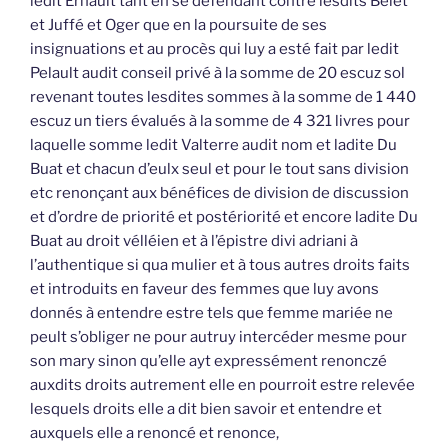
ledit Ernault tant en se défendant contre lesdits Belet
et Juffé et Oger que en la poursuite de ses
insignuations et au procès qui luy a esté fait par ledit
Pelault audit conseil privé à la somme de 20 escuz sol
revenant toutes lesdites sommes à la somme de 1 440
escuz un tiers évalués à la somme de 4 321 livres pour
laquelle somme ledit Valterre audit nom et ladite Du
Buat et chacun d’eulx seul et pour le tout sans division
etc renonçant aux bénéfices de division de discussion
et d’ordre de priorité et postériorité et encore ladite Du
Buat au droit vélléien et à l’épistre divi adriani à
l’authentique si qua mulier et à tous autres droits faits
et introduits en faveur des femmes que luy avons
donnés à entendre estre tels que femme mariée ne
peult s’obliger ne pour autruy intercéder mesme pour
son mary sinon qu’elle ayt expressément renonczé
auxdits droits autrement elle en pourroit estre relevée
lesquels droits elle a dit bien savoir et entendre et
auxquels elle a renoncé et renonce,