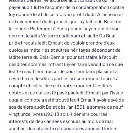
lesdites debtes rembourser audit Ernault ce qu’il a
payer audit Juffé l’acquiter de la condempnation contre
luy donnée le 21 de ce mois au profit dudit Allasneau et
de l’évenement dudit procès que luy fait ledit Belet en
la cour de Parlement à Paris pour le payement de son
deu ont lesdits Valterre audit nom et ladite Du Buat
prié et requis ledit Ernault de vouloir prendre d’eux
quelques métairies et autres héritages dépendant de
ladite terre du Bois-Bernier pour satisfaire à l’acquit
desdites sommes, offrant luy en faire vendition ce que
ledit Ernault leur a accordé pour leur faire plaisir et à
ceste fin ont lesdites parties présentement tourné à
compte et calcul de ce à quoi se montent lesdites
debtes et ce qui a esté payé par ledit Ernault par l’issue
duquel compte a esté trouvé ledit Ernault avoir payé de
ses deniers audit Belet dès l’an 1591 la somme de neuf
vingt unze livres (191) 13 sols 4 deniers pour les
intérests de deux années eschues au mois de mai
audit an, dont il a esté remboursé ès années 1595 et