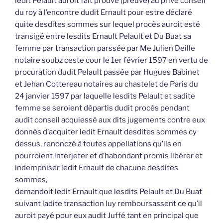
ledit Pelault auroit fait prouve (preuve) au privé conseil
du roy à l’encontre dudit Ernault pour estre déclaré
quite desdites sommes sur lequel procès auroit esté
transigé entre lesdits Ernault Pelault et Du Buat sa
femme par transaction parssée par Me Julien Deille
notaire soubz ceste cour le 1er février 1597 en vertu de
procuration dudit Pelault passée par Hugues Babinet
et Jehan Cottereau notaires au chastelet de Paris du
24 janvier 1597 par laquelle lesdits Pelault et sadite
femme se seroient départis dudit procès pendant
audit conseil acquiessé aux dits jugements contre eux
donnés d’acquiter ledit Ernault desdites sommes cy
dessus, renonczé à toutes appellations qu’ils en
pourroient interjeter et d’habondant promis libérer et
indempniser ledit Ernault de chacune desdites
sommes,
demandoit ledit Ernault que lesdits Pelault et Du Buat
suivant ladite transaction luy remboursassent ce qu’il
auroit payé pour eux audit Juffé tant en principal que