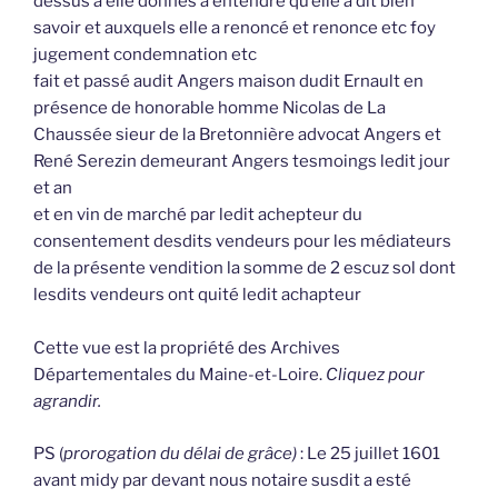
dessus à elle donnés à entendre qu’elle a dit bien
savoir et auxquels elle a renoncé et renonce etc foy
jugement condemnation etc
fait et passé audit Angers maison dudit Ernault en
présence de honorable homme Nicolas de La
Chaussée sieur de la Bretonnière advocat Angers et
René Serezin demeurant Angers tesmoings ledit jour
et an
et en vin de marché par ledit achepteur du
consentement desdits vendeurs pour les médiateurs
de la présente vendition la somme de 2 escuz sol dont
lesdits vendeurs ont quité ledit achapteur
Cette vue est la propriété des Archives
Départementales du Maine-et-Loire.
Cliquez pour
agrandir.
PS (
prorogation du délai de grâce)
: Le 25 juillet 1601
avant midy par devant nous notaire susdit a esté