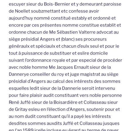
escuyer sieur du Bois-Bernier et y demeurant paroisse
de Noellet soubzmettant etc confesse avoir
aujourd’huy nommé constitué estably et ordonné et
encore par ces présentes nomme constitue establit et
ordonne chacun de Me Sébastien Valterre advocat au
siège présidial Angers et (blanc) ses procureurs
généraulx et spéciaulx et chacun d’eulx seul et pour le
tout à puissance de substituer et eslire domicile
suivant l’ordonnance royale et par especial de procéder
avec noble homme Me Jacques Ernault sieur de la
Dannerye conseiller du roy et juge magistrat au siège
présidial d’Angers au calcul des intérests des sommes
esquelles ledit sieur de la Dannerie seroit intervenu
pour faire plaisir audit constituant vers noble personne
René Juffé sieur de la Boisardière et Collasseau sieur
de Gritay esleu en l’élection d’Angers, soutenir pour et
au nom dudit constituant qu’il a payé les intérests
desdites sommes auxdits Juffé et Collasseau jusques
en l’an 1589 icelle incluse eu égard au terme de payer