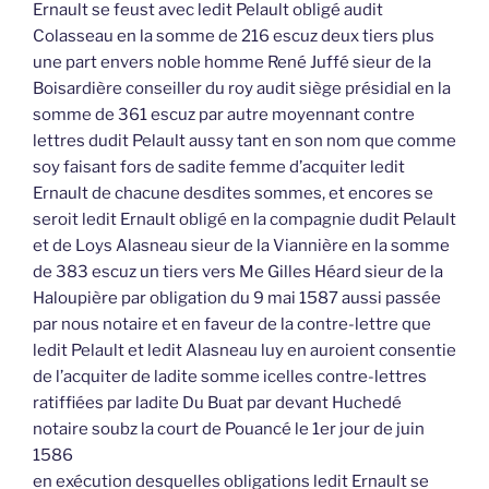
Ernault se feust avec ledit Pelault obligé audit
Colasseau en la somme de 216 escuz deux tiers plus
une part envers noble homme René Juffé sieur de la
Boisardière conseiller du roy audit siège présidial en la
somme de 361 escuz par autre moyennant contre
lettres dudit Pelault aussy tant en son nom que comme
soy faisant fors de sadite femme d’acquiter ledit
Ernault de chacune desdites sommes, et encores se
seroit ledit Ernault obligé en la compagnie dudit Pelault
et de Loys Alasneau sieur de la Viannière en la somme
de 383 escuz un tiers vers Me Gilles Héard sieur de la
Haloupière par obligation du 9 mai 1587 aussi passée
par nous notaire et en faveur de la contre-lettre que
ledit Pelault et ledit Alasneau luy en auroient consentie
de l’acquiter de ladite somme icelles contre-lettres
ratiffiées par ladite Du Buat par devant Huchedé
notaire soubz la court de Pouancé le 1er jour de juin
1586
en exécution desquelles obligations ledit Ernault se