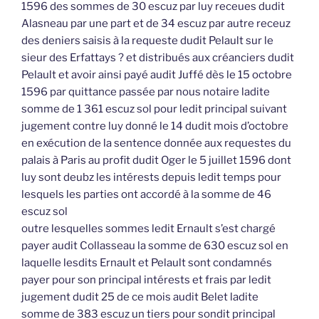
1596 des sommes de 30 escuz par luy receues dudit
Alasneau par une part et de 34 escuz par autre receuz
des deniers saisis à la requeste dudit Pelault sur le
sieur des Erfattays ? et distribués aux créanciers dudit
Pelault et avoir ainsi payé audit Juffé dès le 15 octobre
1596 par quittance passée par nous notaire ladite
somme de 1 361 escuz sol pour ledit principal suivant
jugement contre luy donné le 14 dudit mois d’octobre
en exécution de la sentence donnée aux requestes du
palais à Paris au profit dudit Oger le 5 juillet 1596 dont
luy sont deubz les intérests depuis ledit temps pour
lesquels les parties ont accordé à la somme de 46
escuz sol
outre lesquelles sommes ledit Ernault s’est chargé
payer audit Collasseau la somme de 630 escuz sol en
laquelle lesdits Ernault et Pelault sont condamnés
payer pour son principal intérests et frais par ledit
jugement dudit 25 de ce mois audit Belet ladite
somme de 383 escuz un tiers pour sondit principal