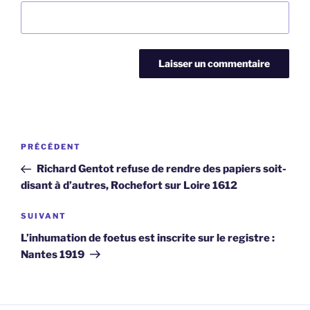
Navigation
Article
PRÉCÉDENT
de
précédent
Richard Gentot refuse de rendre des papiers soit-
l’article
disant à d’autres, Rochefort sur Loire 1612
Article
SUIVANT
suivant
L’inhumation de foetus est inscrite sur le registre :
Nantes 1919