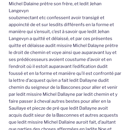
Michel Dalaine prêtre son frère, et ledit Jehan
Langevyn
soubzmectant etc confessent avoir transigé et
appoincté de et sur lesdits différenfs en la forme et
manière qui s’ensuit, c’est à savoir que ledit Jehan
Langevyn a quitté et délaissé, et par ces présentes
quitte et délaisse audit missire Michel Dalayne prêtre
le droit de chemin et voye ainsi que auparavant luy et
ses prédécesseurs avoient coustume d’avoir et en
l’endroit où il estoit auparavant l’edification dudit
foussé et en la forme et manière qu’il est confronté par
la lettre d’acquest qu’en a fait ledit Dallayne dudit
chemin du seigneur de la Bascones pour aller et venir
par ledit missire Michel Dallayne par ledit chemin et y
faire passer à cheval autres bestes pour aller en la
Saullaye et piecze de pré que ledit Dallayne avoit
acquis dudit sieur de la Basconnes et autres acquests
que ledit missire Michel Dallaine auroit fait, d’aultant
que parties des choses affermées en ladite Noe et