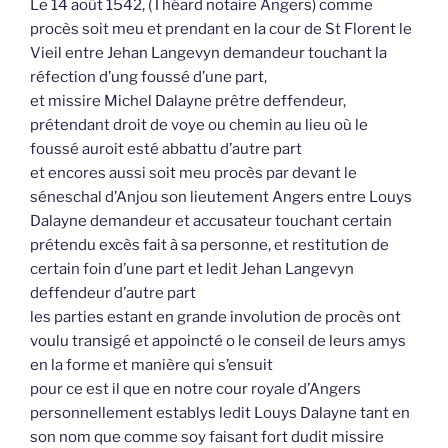
Le 14 août 1542, (Théard notaire Angers) comme
procès soit meu et prendant en la cour de St Florent le
Vieil entre Jehan Langevyn demandeur touchant la
réfection d’ung foussé d’une part,
et missire Michel Dalayne prêtre deffendeur,
prétendant droit de voye ou chemin au lieu où le
foussé auroit esté abbattu d’autre part
et encores aussi soit meu procès par devant le
séneschal d’Anjou son lieutement Angers entre Louys
Dalayne demandeur et accusateur touchant certain
prétendu excès fait à sa personne, et restitution de
certain foin d’une part et ledit Jehan Langevyn
deffendeur d’autre part
les parties estant en grande involution de procès ont
voulu transigé et appoincté o le conseil de leurs amys
en la forme et manière qui s’ensuit
pour ce est il que en notre cour royale d’Angers
personnellement establys ledit Louys Dalayne tant en
son nom que comme soy faisant fort dudit missire