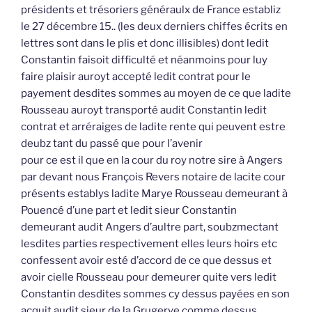
présidents et trésoriers généraulx de France establiz
le 27 décembre 15.. (les deux derniers chiffes écrits en
lettres sont dans le plis et donc illisibles) dont ledit
Constantin faisoit difficulté et néanmoins pour luy
faire plaisir auroyt accepté ledit contrat pour le
payement desdites sommes au moyen de ce que ladite
Rousseau auroyt transporté audit Constantin ledit
contrat et arréraiges de ladite rente qui peuvent estre
deubz tant du passé que pour l’avenir
pour ce est il que en la cour du roy notre sire à Angers
par devant nous François Revers notaire de lacite cour
présents establys ladite Marye Rousseau demeurant à
Pouencé d’une part et ledit sieur Constantin
demeurant audit Angers d’aultre part, soubzmectant
lesdites parties respectivement elles leurs hoirs etc
confessent avoir esté d’accord de ce que dessus et
avoir cielle Rousseau pour demeurer quite vers ledit
Constantin desdites sommes cy dessus payées en son
acquit audit sieur de la Grugerye comme dessus,