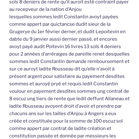
sols 8 deniers de rente qu’il auroit esté contraint payer
au recepveur de la nation d’Anjou
lesquelles sommes ledit Constantin avoyt payées
comme appert par quictancse dudit sieur de la
Grugerye du 1er février derner, et dudit Lepoitevin en
dabte du 9 janvier aussi dernier passé, et encores
avoyt payé audit Poitevin 16 livres 13 sols 4 deniers
pour 2 années d’arréraiges de pareille renet desquelles
sommes ledit Constantin demande remboursement et
sur ce auroyt ladite Rousseau dit qu’elle n’avoit à
présent argent pour satisfaire au payement desdites
sommes et auroyé pryé et requis ledit Constantin
voulour en payement desdites sommes ung contrat de
8 escuz ung tiers de rente que ledit deffunt Allaneau et
ladite Rousseau avoyent droit d’avoir et prendre par
chacuns ans sur les tailles d’Anjou à Angers a eux
créée et constituée pour la somme de 100 escuz sol
comme appert par contrat de ladite création et
constitution passée et donnée par messieurs les