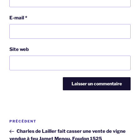
E-mail
*
Site web
Navigation
Article
PRÉCÉDENT
de
précédent
Charles de Lailler fait casser une vente de vigne
l’article
vendue à feu Jamet Menou, Foudon 1525