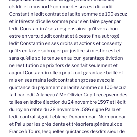
céddé et transporté comme dessus est dit audit
Constantin ledit contrat de ladite somme de 100 escuz
et intérests d’icelle somme pour s’en faire payer par
ledit Constantin à ses despens ainsi qu’il verra bon
estre en vertu dudit contrat et à ceste fin a subrogé
ledit Constantin en ses droits et actions et consenty
qu’il s’en fasse subroger par justice si mestier est et
sans qu’elle soite tenue en aulcun garantage éviction
ne restitution de prix fors de son fait seulement et
auquel Constantin elle a pout tout garantage baillé et
mis en ses mains ledit contrat en grosse avecq la
quictance du payement de ladite somme de 100 escuz
fait par ledit Allaneau à Me Ollivier Cupif recepveur des
tailles en ladite élection du 24 novembre 1597 et l’édit
du roy en dabte du 28 novembre 1586 signé Palla et
ledit contrat signé Leblanc, Denommeau, Normandeau
et Pallu par les présidents et trésoriers généraulx de
France à Tours, lesquelles quictances desdits sieur de