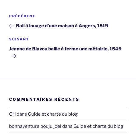
Navigation
Article
PRÉCÉDENT
de
précédent
Bail à louage d’une maison à Angers, 1519
l’article
Article
SUIVANT
suivant
Jeanne de Blavou baille à ferme une métairie, 1549
COMMENTAIRES RÉCENTS
OH
dans
Guide et charte du blog
bonnaventure bouju joel
dans
Guide et charte du blog