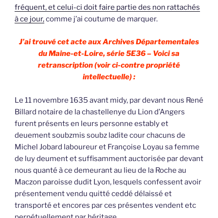
fréquent, et celui-ci doit faire partie des non rattachés
à ce jour,
comme j’ai coutume de marquer.
J’ai trouvé cet acte aux Archives Départementales
du Maine-et-Loire, série 5E36 – Voici sa
retranscription (voir ci-contre propriété
intellectuelle) :
Le 11 novembre 1635 avant midy, par devant nous René
Billard notaire de la chastellenye du Lion d’Angers
furent présents en leurs personne estably et
deuement soubzmis soubz ladite cour chacuns de
Michel Jobard laboureur et Françoise Loyau sa femme
de luy deument et suffisamment auctorisée par devant
nous quanté à ce demeurant au lieu de la Roche au
Maczon paroisse dudit Lyon, lesquels confessent avoir
présentement vendu quitté ceddé délaissé et
transporté et encores par ces présentes vendent etc
perpétuellement par héritage