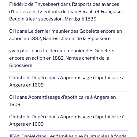
Frédéric de Thysebaert
dans
Rapports des avances
d’hoiries des 12 enfants de Jean Berault et Françoise
Beudin à leur succession, Martigné 1539
OH
dans
Le dernier meunier des Gobelets encore en
action en 1882, Nantes chemin de la Ripossière
yvan pfaff
dans
Le dernier meunier des Gobelets
encore en action en 1882, Nantes chemin de la
Ripossière
Christelle Dupéré
dans
Apprentissage d’apothicaire à
Angers en 1609
OH
dans
Apprentissage d’apothicaire à Angers en
1609
Christelle Dupéré
dans
Apprentissage d’apothicaire à
Angers en 1609
JEAN Daniel
dans
Les familles que j’ai étudiées à fonds