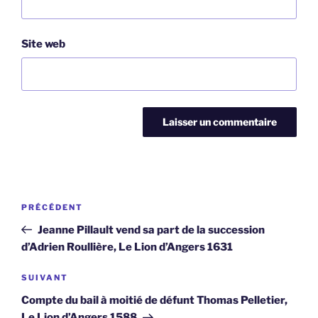
Site web
Navigation
Article
PRÉCÉDENT
de
précédent
Jeanne Pillault vend sa part de la succession
l’article
d’Adrien Roullière, Le Lion d’Angers 1631
Article
SUIVANT
suivant
Compte du bail à moitié de défunt Thomas Pelletier,
Le Lion d’Angers 1588