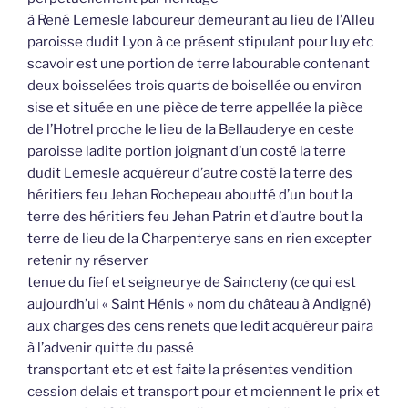
à René Lemesle laboureur demeurant au lieu de l’Alleu
paroisse dudit Lyon à ce présent stipulant pour luy etc
scavoir est une portion de terre labourable contenant
deux boisselées trois quarts de boisellée ou environ
sise et située en une pièce de terre appellée la pièce
de l’Hotrel proche le lieu de la Bellauderye en ceste
paroisse ladite portion joignant d’un costé la terre
dudit Lemesle acquéreur d’autre costé la terre des
héritiers feu Jehan Rochepeau aboutté d’un bout la
terre des héritiers feu Jehan Patrin et d’autre bout la
terre de lieu de la Charpenterye sans en rien excepter
retenir ny réserver
tenue du fief et seigneurye de Saincteny (ce qui est
aujourdh’ui « Saint Hénis » nom du château à Andigné)
aux charges des cens renets que ledit acquéreur paira
à l’advenir quitte du passé
transportant etc et est faite la présentes vendition
cession delais et transport pour et moiennent le prix et