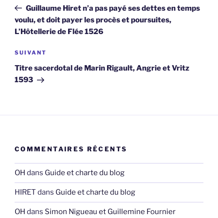
de
précédent
Guillaume Hiret n’a pas payé ses dettes en temps
l’article
voulu, et doit payer les procès et poursuites,
L’Hôtellerie de Flée 1526
Article
SUIVANT
suivant
Titre sacerdotal de Marin Rigault, Angrie et Vritz
1593
COMMENTAIRES RÉCENTS
OH
dans
Guide et charte du blog
HIRET
dans
Guide et charte du blog
OH
dans
Simon Nigueau et Guillemine Fournier