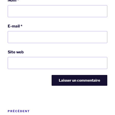
Nom
*
E-mail
*
Site web
Navigation
Article
PRÉCÉDENT