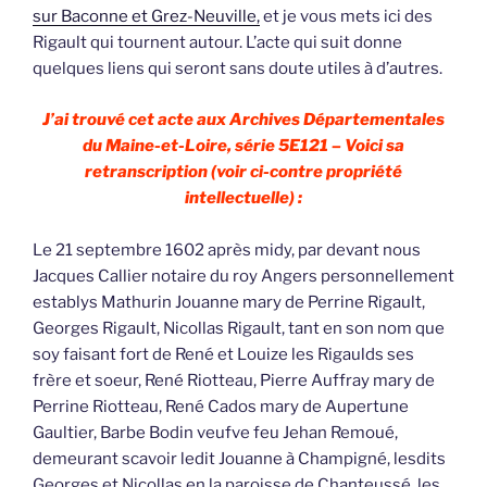
sur Baconne et Grez-Neuville,
et je vous mets ici des
Rigault qui tournent autour. L’acte qui suit donne
quelques liens qui seront sans doute utiles à d’autres.
J’ai trouvé cet acte aux Archives Départementales
du Maine-et-Loire, série 5E121 – Voici sa
retranscription (voir ci-contre propriété
intellectuelle) :
Le 21 septembre 1602 après midy, par devant nous
Jacques Callier notaire du roy Angers personnellement
establys Mathurin Jouanne mary de Perrine Rigault,
Georges Rigault, Nicollas Rigault, tant en son nom que
soy faisant fort de René et Louize les Rigaulds ses
frère et soeur, René Riotteau, Pierre Auffray mary de
Perrine Riotteau, René Cados mary de Aupertune
Gaultier, Barbe Bodin veufve feu Jehan Remoué,
demeurant scavoir ledit Jouanne à Champigné, lesdits
Georges et Nicollas en la paroisse de Chanteussé, les