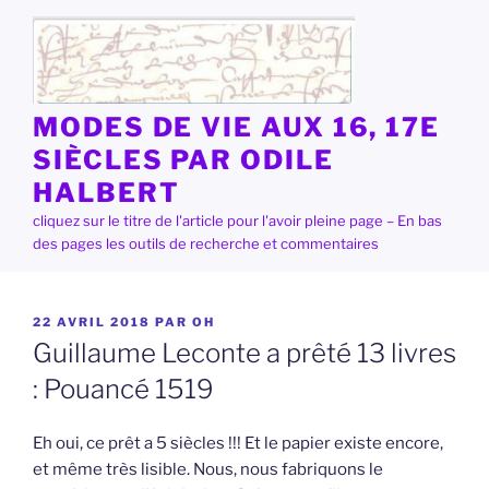
Aller
au
contenu
principal
MODES DE VIE AUX 16, 17E
SIÈCLES PAR ODILE
HALBERT
cliquez sur le titre de l'article pour l'avoir pleine page – En bas
des pages les outils de recherche et commentaires
PUBLIÉ
22 AVRIL 2018
PAR
OH
LE
Guillaume Leconte a prêté 13 livres
: Pouancé 1519
Eh oui, ce prêt a 5 siècles !!! Et le papier existe encore,
et même très lisible. Nous, nous fabriquons le