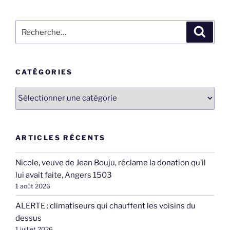
Recherche
Recher
pour
:
CATÉGORIES
Catégories
ARTICLES RÉCENTS
Nicole, veuve de Jean Bouju, réclame la donation qu’il
lui avait faite, Angers 1503
1 août 2026
ALERTE : climatiseurs qui chauffent les voisins du
dessus
1 juillet 2026