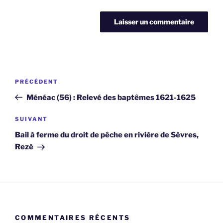
Navigation
Article
PRÉCÉDENT
de
précédent
Ménéac (56) : Relevé des baptêmes 1621-1625
l’article
Article
SUIVANT
suivant
Bail à ferme du droit de pêche en rivière de Sèvres,
Rezé
COMMENTAIRES RÉCENTS