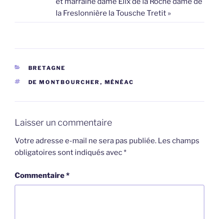
et marraine dame Elix de la Roche dame de
la Freslonnière la Tousche Tretit »
CATÉGORIES
BRETAGNE
ÉTIQUETTES
DE MONTBOURCHER
,
MÉNÉAC
Laisser un commentaire
Votre adresse e-mail ne sera pas publiée.
Les champs
obligatoires sont indiqués avec
*
Commentaire
*