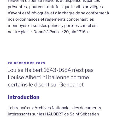
relevé et dispensé relevons et dispensons par ces
présentes,, pourveu toutefois que lesdits privilèges
n’ayent esté révoqués, et à la charge de se conformer à
nos ordonnances et règements concernant les
monnoyes et sousles peines y portées car tel est
nostre plaisir. Donné à Paris le 20 juin 1716 »
PUBLIÉ
26 DÉCEMBRE 2025
LE
Louise Halbert 1643-1684 n’est pas
Louise Alberti ni italienne comme
certains le disent sur Geneanet
Introduction
J’ai trouvé aux Archives Nationales des documents
intéressants sur les HALBERT de Saint Sébastien