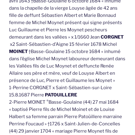
avril 1643 †Basse-Goulaine 6 octobre 1684 « inhumé
dans la chapelle de la vierge Louyse âgée de 42 ans
fille de deffunt Sébastien Albert et Marie Bonnaud
femme de Michel Moynet présent qui signe présents
Luc Guillaume et Pierre les Moynet pescheurs
demeurant dans les vallées » x 1/1660 Jean
CORGNET
x2 Saint-Sébastien-d’Aigne 15 février 1678 Michel
MOINET
†Basse-Goulaine 15 octobre 1684 « inhumé
dans l’église Michel Moynet laboureur demeurant dans
les Vallées fils de Luc Moynet et deffuncte Renée
Allaire ses père et mère, veuf de Louyse Albert en
présence de Luc, Pierre et Guillaume les Moynet »
1-Perrine CORGNET x Saint-Sébastien-sur-Loire
15.8.1687 Pierre
PATOUILLERE
2-Pierre MOINET °Basse-Goulaine (44) 27 mai 1684
« baptisé Pierre fils de Michel Moinet et de Louise
Halbert sa femme parrain Pierre Patoüillere marraine
Perrine Foucaud » †1726 x Saint-Julien-de-Concelles
(44) 29 janvier 1704 « mariage Pierre Moynet fils de