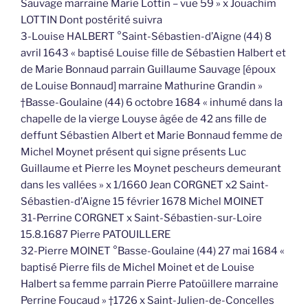
Sauvage marraine Marie Lottin – vue 59 » x Jouachim
LOTTIN Dont postérité suivra
3-Louise HALBERT °Saint-Sébastien-d’Aigne (44) 8
avril 1643 « baptisé Louise fille de Sébastien Halbert et
de Marie Bonnaud parrain Guillaume Sauvage [époux
de Louise Bonnaud] marraine Mathurine Grandin »
†Basse-Goulaine (44) 6 octobre 1684 « inhumé dans la
chapelle de la vierge Louyse âgée de 42 ans fille de
deffunt Sébastien Albert et Marie Bonnaud femme de
Michel Moynet présent qui signe présents Luc
Guillaume et Pierre les Moynet pescheurs demeurant
dans les vallées » x 1/1660 Jean CORGNET x2 Saint-
Sébastien-d’Aigne 15 février 1678 Michel MOINET
31-Perrine CORGNET x Saint-Sébastien-sur-Loire
15.8.1687 Pierre PATOUILLERE
32-Pierre MOINET °Basse-Goulaine (44) 27 mai 1684 «
baptisé Pierre fils de Michel Moinet et de Louise
Halbert sa femme parrain Pierre Patoüillere marraine
Perrine Foucaud » †1726 x Saint-Julien-de-Concelles