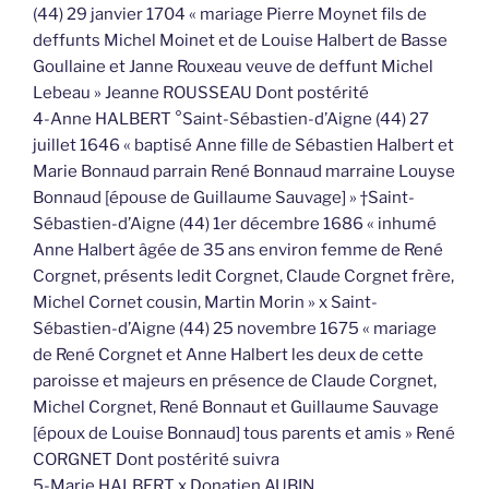
(44) 29 janvier 1704 « mariage Pierre Moynet fils de
deffunts Michel Moinet et de Louise Halbert de Basse
Goullaine et Janne Rouxeau veuve de deffunt Michel
Lebeau » Jeanne ROUSSEAU Dont postérité
4-Anne HALBERT °Saint-Sébastien-d’Aigne (44) 27
juillet 1646 « baptisé Anne fille de Sébastien Halbert et
Marie Bonnaud parrain René Bonnaud marraine Louyse
Bonnaud [épouse de Guillaume Sauvage] » †Saint-
Sébastien-d’Aigne (44) 1er décembre 1686 « inhumé
Anne Halbert âgée de 35 ans environ femme de René
Corgnet, présents ledit Corgnet, Claude Corgnet frère,
Michel Cornet cousin, Martin Morin » x Saint-
Sébastien-d’Aigne (44) 25 novembre 1675 « mariage
de René Corgnet et Anne Halbert les deux de cette
paroisse et majeurs en présence de Claude Corgnet,
Michel Corgnet, René Bonnaut et Guillaume Sauvage
[époux de Louise Bonnaud] tous parents et amis » René
CORGNET Dont postérité suivra
5-Marie HALBERT x Donatien AUBIN