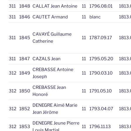
311
1848
CALLAT Jean Antoine
11
1796.08.01
1813.
311
1846
CAUTET Armand
11
blanc
1813.
CAVAYÉ Guillaume
311
1845
11
1787.09.17
1813.
Catherine
311
1847
CAZALS Jean
11
1795.05.20
1813.
CREBASSE Antoine
312
1849
11
1790.03.10
1813.
Joseph
CREBASSE Jean
312
1850
11
1791.05.10
1813.
Honoré
DENEGRE Aimé Marie
312
1852
11
1793.04.07
1813.
Jean Jérôme
DENEGRE Jeune Pierre
312
1853
11
1796.11.13
1813.
Louis Martial