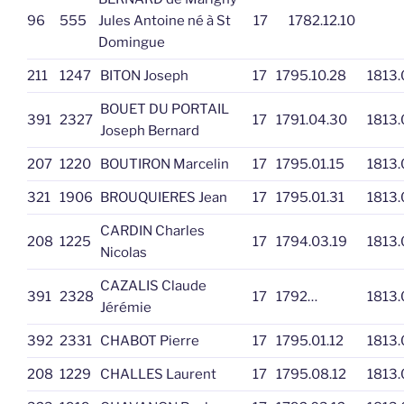
96
555
Jules Antoine né à St
17
1782.12.10
Domingue
211
1247
BITON Joseph
17
1795.10.28
1813.
BOUET DU PORTAIL
391
2327
17
1791.04.30
1813.
Joseph Bernard
207
1220
BOUTIRON Marcelin
17
1795.01.15
1813.
321
1906
BROUQUIERES Jean
17
1795.01.31
1813.
CARDIN Charles
208
1225
17
1794.03.19
1813.
Nicolas
CAZALIS Claude
391
2328
17
1792…
1813.
Jérémie
392
2331
CHABOT Pierre
17
1795.01.12
1813.
208
1229
CHALLES Laurent
17
1795.08.12
1813.