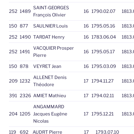
SAINT-GEORGES
252
1489
16
1790.02.07
1813.
François Olivier
150
877
SAULNIER Louis
16
1795.05.16
1813.
252
1490
TARDAT Henry
16
1783.06.04
1813.
VACQUIER Prosper
252
1491
16
1795.05.17
1813.
Pierre
150
878
VEYRET Jean
16
1795.03.09
1813.
ALLENET Denis
209
1232
17
1794.11.27
1813.
Théodore
391
2326
AMIET Mathieu
17
1794.02.11
1813.
ANGAMMARD
204
1205
Jacques Eugène
17
1795.12.21
1813.
Nicolas
119
692
AUDRT Pierre
17
1793.07.10