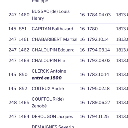
Philippe
BUSSAC (de) Louis
247
1460
16
1784.04.03
1813.
Henry
145
851
CAPITAN Balthazard
16
1780…
1813.
247
1461
CHABARIBERT Martial
16
1792.10.14
1813.
247
1462
CHALOUPIN Edouard
16
1794.03.14
1813.
247
1463
CHALOUPIN Elie
16
1793.08.02
1813.
CLERCK Antoine
145
850
16
1783.10.14
1813.
entré en 1800
145
852
COITEUX André
16
1795.02.18
1813.
COUFFOUR (de)
248
1465
16
1789.06.27
1813.
Zenobé
247
1464
DEBOUGON Jacques
16
1794.11.25
1813.
DEMAIGNES Severin