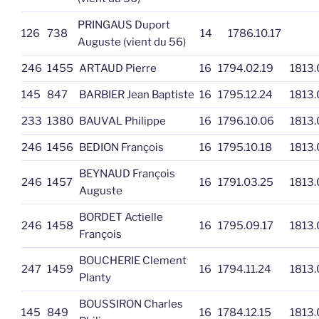
PRINGAUS Duport
126
738
14
1786.10.17
Auguste (vient du 56)
246
1455
ARTAUD Pierre
16
1794.02.19
1813.
145
847
BARBIER Jean Baptiste
16
1795.12.24
1813.
233
1380
BAUVAL Philippe
16
1796.10.06
1813.
246
1456
BEDION François
16
1795.10.18
1813.
BEYNAUD François
246
1457
16
1791.03.25
1813.
Auguste
BORDET Actielle
246
1458
16
1795.09.17
1813.
François
BOUCHERIE Clement
247
1459
16
1794.11.24
1813.
Planty
BOUSSIRON Charles
145
849
16
1784.12.15
1813.