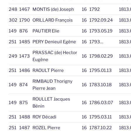
248
1467
MONTIS (de) Joseph
16
1792
1813.
302
1790
ORILLARD François
16
1792.09.24
1813.
149
876
PAUTIER Elie
16
1793.05.19
1813.
251
1485
PERY Denieuil Egène
16
1793…
1813.
PRASSAC (de) Hector
249
1473
16
1798.02.29
1813.
Eugène
251
1486
RAOULT Pierre
16
1795.01.13
1813.
RIMBAUD Thorigny
149
874
16
1783.10.18
1813.
Pierre Jean
ROULLET Jacques
149
875
16
1786.03.07
1813.
Bénin
251
1488
ROY Décadi
16
1795.03.11
1813.
251
1487
ROZEL Pierre
16
1787.10.22
1813.