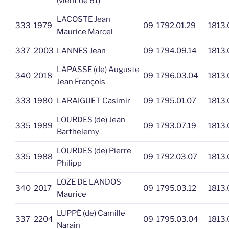
(vient de 61)
LACOSTE Jean
333
1979
09
1792.01.29
1813.
Maurice Marcel
337
2003
LANNES Jean
09
1794.09.14
1813.
LAPASSE (de) Auguste
340
2018
09
1796.03.04
1813.
Jean François
333
1980
LARAIGUET Casimir
09
1795.01.07
1813.
LOURDES (de) Jean
335
1989
09
1793.07.19
1813.
Barthelemy
LOURDES (de) Pierre
335
1988
09
1792.03.07
1813.
Philipp
LOZE DE LANDOS
340
2017
09
1795.03.12
1813.
Maurice
LUPPÉ (de) Camille
337
2204
09
1795.03.04
1813.
Narain