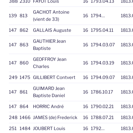
388
2310
FAYOT Louis
16
1793.04.13
1813.
GACHOT Antoine
139
813
16
1794…
1813.
(vient de 33)
147
862
GALLAIS Auguste
16
1795.04.11
1813.
GAUTHIER Jean
147
863
16
1794.03.07
1813.
Baptiste
GEOFFROY Jean
147
860
16
1794.03.19
1813.
Charles
249
1475
GILLIBERT Contvert
16
1794.09.07
1813.
GUIMARD Jean
147
861
16
1786.10.17
1813.
Baptiste Daniel
147
864
HORRIC André
16
1790.02.21
1813.
248
1466
JAMES (de) Frederick
16
1788.07.21
1813.
251
1484
JOUBERT Louis
16
1792…
1813.