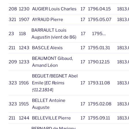
208
1230
AUGIER Louis Charles
17
1796.04.15
1813.
321
1907
AYRAUD Pierre
17
1795.05.07
1813.
BARRAULT Louis
23
118
17
1795…
Augustin (vient de 86)
211
1243
BASCLE Alexis
17
1795.01.31
1813.
BEAUMONT Gibaud,
209
1233
17
1790.12.15
1813.
Amand Léon
BEGUET/BEGNET Abel
323
1916
Emile [
EC Reims
17
1793.11.08
1813.
†11.2.1814
]
BELLET Antoine
323
1915
17
1795.02.08
1813.
Auguste
211
1244
BELLEVILLE Pierre
17
1795.09.11
1813.
BERNARD de Marigny