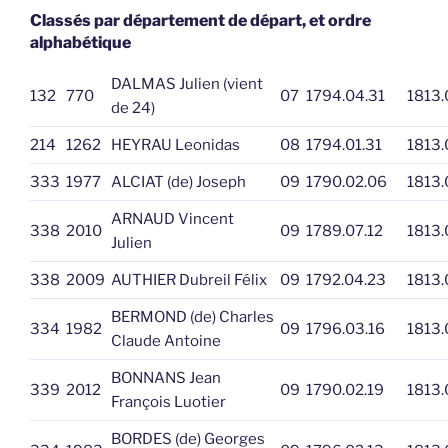
Classés par département de départ, et ordre
alphabétique
DALMAS Julien (vient
132
770
07
1794.04.31
1813.
de 24)
214
1262
HEYRAU Leonidas
08
1794.01.31
1813.
333
1977
ALCIAT (de) Joseph
09
1790.02.06
1813.
ARNAUD Vincent
338
2010
09
1789.07.12
1813.
Julien
338
2009
AUTHIER Dubreil Félix
09
1792.04.23
1813.
BERMOND (de) Charles
334
1982
09
1796.03.16
1813.
Claude Antoine
BONNANS Jean
339
2012
09
1790.02.19
1813.
François Luotier
BORDES (de) Georges