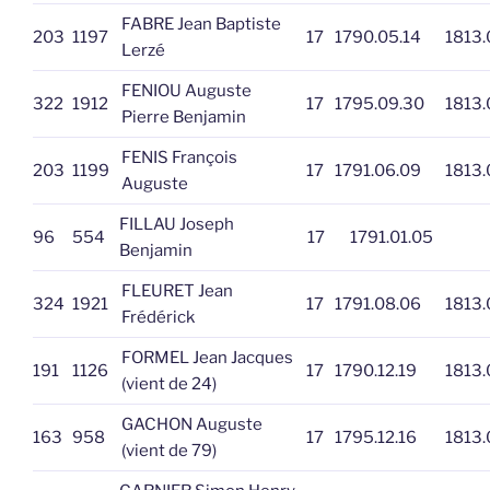
FABRE Jean Baptiste
203
1197
17
1790.05.14
1813.
Lerzé
FENIOU Auguste
322
1912
17
1795.09.30
1813.
Pierre Benjamin
FENIS François
203
1199
17
1791.06.09
1813.
Auguste
FILLAU Joseph
96
554
17
1791.01.05
Benjamin
FLEURET Jean
324
1921
17
1791.08.06
1813.
Frédérick
FORMEL Jean Jacques
191
1126
17
1790.12.19
1813.
(vient de 24)
GACHON Auguste
163
958
17
1795.12.16
1813.
(vient de 79)