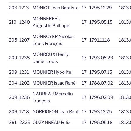
206
1213
MONIOT Jean Baptiste
17
1795.12.29
1813.
MONNEREAU
210
1240
17
1795.05.15
1813.
Augustin Philippe
MONNOYER Nicolas
205
1207
17
1791.11.18
1813.
Louis François
MONROUX Henry
209
1235
17
1793.05.23
1813.
Daniel Louis
209
1231
MOUNIER Hypolite
17
1795.07.15
1813.
204
1202
MOUNIER Isaac René
17
1788.07.02
1813.
NADREAU Marcelin
209
1236
17
1796.02.09
1813.
François
206
1218
NORRIGEON Jean René
17
1793.12.25
1813.
391
2325
OUZANNEAU Félix
17
1795.05.18
1813.