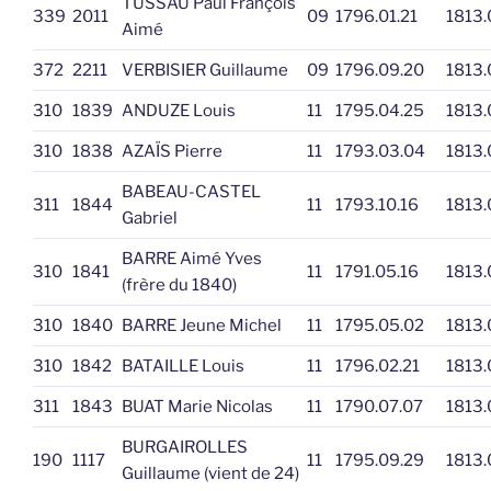
TUSSAU Paul François
339
2011
09
1796.01.21
1813.
Aimé
372
2211
VERBISIER Guillaume
09
1796.09.20
1813.
310
1839
ANDUZE Louis
11
1795.04.25
1813.
310
1838
AZAÏS Pierre
11
1793.03.04
1813.
BABEAU-CASTEL
311
1844
11
1793.10.16
1813.
Gabriel
BARRE Aimé Yves
310
1841
11
1791.05.16
1813.
(frère du 1840)
310
1840
BARRE Jeune Michel
11
1795.05.02
1813.
310
1842
BATAILLE Louis
11
1796.02.21
1813.
311
1843
BUAT Marie Nicolas
11
1790.07.07
1813.
BURGAIROLLES
190
1117
11
1795.09.29
1813.
Guillaume (vient de 24)