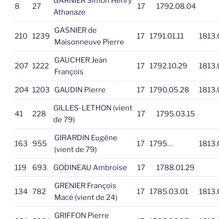
GARNIER Simon Henry
8
27
17
1792.08.04
Athanaze
GASNIER de
210
1239
17
1791.01.11
1813.
Maisonneuve Pierre
GAUCHER Jean
207
1222
17
1792.10.29
1813.
François
204
1203
GAUDIN Pierre
17
1790.05.28
1813.
GILLES-LETHON (vient
41
228
17
1795.03.15
de 79)
GIRARDIN Eugène
163
955
17
1795…
1813.
(vient de 79)
119
693
GODINEAU Ambroise
17
1788.01.29
GRENIER François
134
782
17
1785.03.01
1813.
Macé (vient de 24)
GRIFFON Pierre