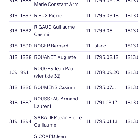
318
1889
11
1795.05.08
1813.
Marie Constant Arm.
319
1893
RIEUX Pierre
11
1796.03.18
1813.
RIGAUD Guillaume
319
1892
11
1796.08…
1813.
Casimir
318
1890
ROGER Bernard
11
blanc
1813.
318
1888
ROUANET Auguste
11
1796.08.18
1813.
ROUGES Jean Paul
169
991
11
1789.09.20
1813.
(vient de 31)
318
1886
ROUMENS Casimir
11
1795.07…
1813.
ROUSSEAU Armand
318
1887
11
1791.03.17
1813.
Laurent
SABATIER Jean Pierre
319
1894
11
1795.01.13
1813.
Guillaume
SICCARD Jean