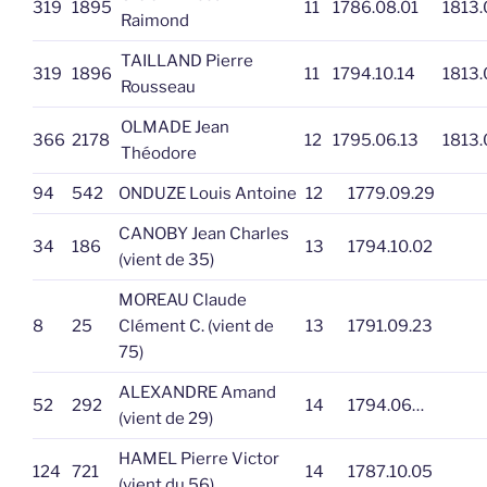
319
1895
11
1786.08.01
1813.
Raimond
TAILLAND Pierre
319
1896
11
1794.10.14
1813.
Rousseau
OLMADE Jean
366
2178
12
1795.06.13
1813.
Théodore
94
542
ONDUZE Louis Antoine
12
1779.09.29
CANOBY Jean Charles
34
186
13
1794.10.02
(vient de 35)
MOREAU Claude
8
25
Clément C. (vient de
13
1791.09.23
75)
ALEXANDRE Amand
52
292
14
1794.06…
(vient de 29)
HAMEL Pierre Victor
124
721
14
1787.10.05
(vient du 56)