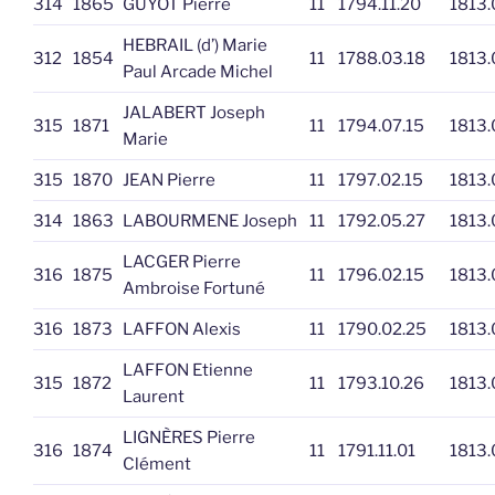
314
1865
GUYOT Pierre
11
1794.11.20
1813.
HEBRAIL (d’) Marie
312
1854
11
1788.03.18
1813.
Paul Arcade Michel
JALABERT Joseph
315
1871
11
1794.07.15
1813.
Marie
315
1870
JEAN Pierre
11
1797.02.15
1813.
314
1863
LABOURMENE Joseph
11
1792.05.27
1813.
LACGER Pierre
316
1875
11
1796.02.15
1813.
Ambroise Fortuné
316
1873
LAFFON Alexis
11
1790.02.25
1813.
LAFFON Etienne
315
1872
11
1793.10.26
1813.
Laurent
LIGNÈRES Pierre
316
1874
11
1791.11.01
1813.
Clément