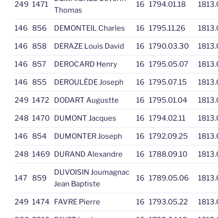
249
1471
16
1794.01.18
1813.
Thomas
146
856
DEMONTEIL Charles
16
1795.11.26
1813.
146
858
DERAZE Louis David
16
1790.03.30
1813.
146
857
DEROCARD Henry
16
1795.05.07
1813.
146
855
DEROULÈDE Joseph
16
1795.07.15
1813.
249
1472
DODART Augustte
16
1795.01.04
1813.
248
1470
DUMONT Jacques
16
1794.02.11
1813.
146
854
DUMONTER Joseph
16
1792.09.25
1813.
248
1469
DURAND Alexandre
16
1788.09.10
1813.
DUVOISIN Joumagnac
147
859
16
1789.05.06
1813.
Jean Baptiste
249
1474
FAVRE Pierre
16
1793.05.22
1813.