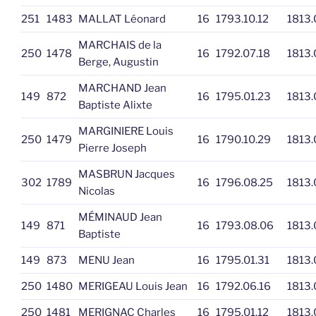
251
1483
MALLAT Léonard
16
1793.10.12
1813.
MARCHAIS de la
250
1478
16
1792.07.18
1813.
Berge, Augustin
MARCHAND Jean
149
872
16
1795.01.23
1813.
Baptiste Alixte
MARGINIERE Louis
250
1479
16
1790.10.29
1813.
Pierre Joseph
MASBRUN Jacques
302
1789
16
1796.08.25
1813.
Nicolas
MÉMINAUD Jean
149
871
16
1793.08.06
1813.
Baptiste
149
873
MENU Jean
16
1795.01.31
1813.
250
1480
MERIGEAU Louis Jean
16
1792.06.16
1813.
250
1481
MERIGNAC Charles
16
1795.01.12
1813.