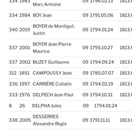
334
1983
09
1796.02.13
1813.
Marc Antoine
334
1984
BOY Jean
09
1791.05.06
1813.
BOYER de Montigut,
340
2019
09
1794.01.24
1813.
Justin
BOYER Jean Pierre
337
2001
09
1795.10.27
1813.
Maurice
337
2002
BUZET Guillaume
09
1794.09.24
1813.
312
1851
CAMPOUSSY Jean
09
1785.07.07
1813.
336
1997
CARRIÈRE Collatin
09
1794.02.19
1813.
333
1976
DELPECH Jean Paul
09
1794.10.31
1813.
8
26
DELPHA Jules
09
1794.01.24
DESSERRES
338
2005
09
1791.11.11
1813.
Alexandre Regis