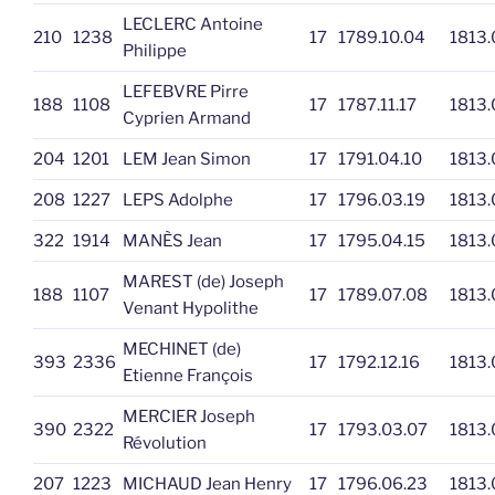
LECLERC Antoine
210
1238
17
1789.10.04
1813.
Philippe
LEFEBVRE Pirre
188
1108
17
1787.11.17
1813.
Cyprien Armand
204
1201
LEM Jean Simon
17
1791.04.10
1813.
208
1227
LEPS Adolphe
17
1796.03.19
1813.
322
1914
MANÈS Jean
17
1795.04.15
1813.
MAREST (de) Joseph
188
1107
17
1789.07.08
1813.
Venant Hypolithe
MECHINET (de)
393
2336
17
1792.12.16
1813.
Etienne François
MERCIER Joseph
390
2322
17
1793.03.07
1813.
Révolution
207
1223
MICHAUD Jean Henry
17
1796.06.23
1813.