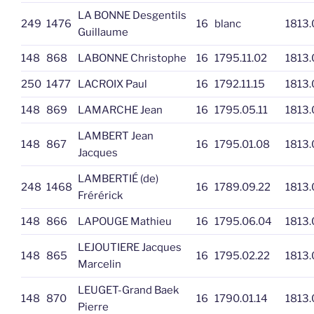
LA BONNE Desgentils
249
1476
16
blanc
1813.
Guillaume
148
868
LABONNE Christophe
16
1795.11.02
1813.
250
1477
LACROIX Paul
16
1792.11.15
1813.
148
869
LAMARCHE Jean
16
1795.05.11
1813.
LAMBERT Jean
148
867
16
1795.01.08
1813.
Jacques
LAMBERTIÉ (de)
248
1468
16
1789.09.22
1813.
Frérérick
148
866
LAPOUGE Mathieu
16
1795.06.04
1813.
LEJOUTIERE Jacques
148
865
16
1795.02.22
1813.
Marcelin
LEUGET-Grand Baek
148
870
16
1790.01.14
1813.
Pierre