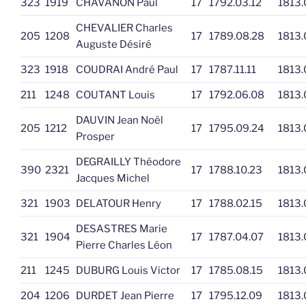
323
1919
CHAVANON Paul
17
1792.03.12
1813.
CHEVALIER Charles
205
1208
17
1789.08.28
1813.
Auguste Désiré
323
1918
COUDRAI André Paul
17
1787.11.11
1813.
211
1248
COUTANT Louis
17
1792.06.08
1813.
DAUVIN Jean Noël
205
1212
17
1795.09.24
1813.
Prosper
DEGRAILLY Théodore
390
2321
17
1788.10.23
1813.
Jacques Michel
321
1903
DELATOUR Henry
17
1788.02.15
1813.
DESASTRES Marie
321
1904
17
1787.04.07
1813.
Pierre Charles Léon
211
1245
DUBURG Louis Victor
17
1785.08.15
1813.
204
1206
DURDET Jean Pierre
17
1795.12.09
1813.