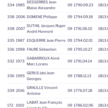
DESSERRES Jean
334
1985
09
1790.09.23
1813.
Blaise Alexandre
338
2006
DOMENE Philippe
09
1794.09.18
1813.
DUTHIL Jacques Roger
338
2007
09
1791.06.10
1813.
André Honnoré
335
1987
ESQUERRE Jean Pierre
09
1794.02.01
1813.
336
1998
FAURE Sébastien
09
1795.10.27
1813.
GABARROUX Aimé
332
1973
09
1791.04.14
1813.
Marc Lorans
GERUS (de) Jean
336
1995
09
1788.11.13
1813.
Georges
GRAULLE Vincent
339
2016
09
1776.07.18
1813.
Antoine
LABAT Jean François
172
1010
09
1786.02.06
1813.