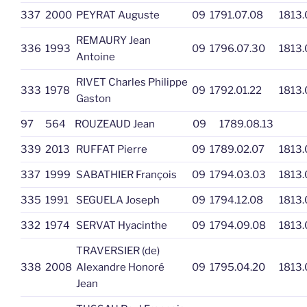
337
2000
PEYRAT Auguste
09
1791.07.08
1813.
REMAURY Jean
336
1993
09
1796.07.30
1813.
Antoine
RIVET Charles Philippe
333
1978
09
1792.01.22
1813.
Gaston
97
564
ROUZEAUD Jean
09
1789.08.13
339
2013
RUFFAT Pierre
09
1789.02.07
1813.
337
1999
SABATHIER François
09
1794.03.03
1813.
335
1991
SEGUELA Joseph
09
1794.12.08
1813.
332
1974
SERVAT Hyacinthe
09
1794.09.08
1813.
TRAVERSIER (de)
338
2008
Alexandre Honoré
09
1795.04.20
1813.
Jean