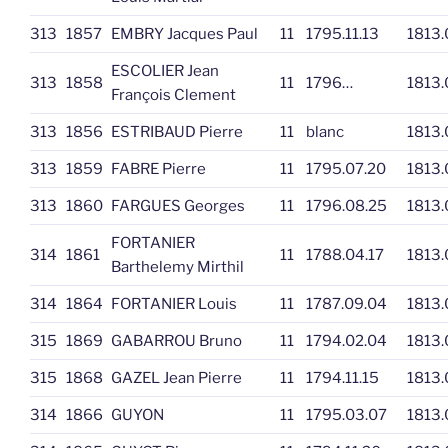
313
1857
EMBRY Jacques Paul
11
1795.11.13
1813.
ESCOLIER Jean
313
1858
11
1796…
1813.
François Clement
313
1856
ESTRIBAUD Pierre
11
blanc
1813.
313
1859
FABRE Pierre
11
1795.07.20
1813.
313
1860
FARGUES Georges
11
1796.08.25
1813.
FORTANIER
314
1861
11
1788.04.17
1813.
Barthelemy Mirthil
314
1864
FORTANIER Louis
11
1787.09.04
1813.
315
1869
GABARROU Bruno
11
1794.02.04
1813.
315
1868
GAZEL Jean Pierre
11
1794.11.15
1813.
314
1866
GUYON
11
1795.03.07
1813.