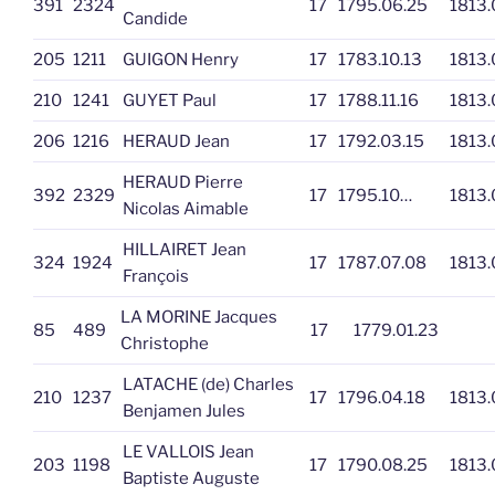
391
2324
17
1795.06.25
1813.
Candide
205
1211
GUIGON Henry
17
1783.10.13
1813.
210
1241
GUYET Paul
17
1788.11.16
1813.
206
1216
HERAUD Jean
17
1792.03.15
1813.
HERAUD Pierre
392
2329
17
1795.10…
1813.
Nicolas Aimable
HILLAIRET Jean
324
1924
17
1787.07.08
1813.
François
LA MORINE Jacques
85
489
17
1779.01.23
Christophe
LATACHE (de) Charles
210
1237
17
1796.04.18
1813.
Benjamen Jules
LE VALLOIS Jean
203
1198
17
1790.08.25
1813.
Baptiste Auguste