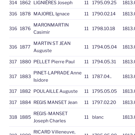
314
1862
LIGNIÈRES Joseph
11
1795.09.25
1813.
316
1878
MAJOREL Ignace
11
1790.02.14
1813.
MARONMARTIN
316
1876
11
1798.10.18
1813.
Casimir
MARTIN ST JEAN
316
1877
11
1794.05.04
1813.
Auguste
317
1880
PELLET Pierre Paul
11
1794.05.31
1813.
PINET-LAPRADE Anne
317
1883
11
1787.04..
1813.
Isidore
317
1882
POULAILLE Auguste
11
1795.05.05
1813.
317
1884
REGIS MANSET Jean
11
1797.02.20
1813.
REGIS-MANSET
318
1885
11
blanc
1813.
Joseph Charles
RICARD Villeneuve,