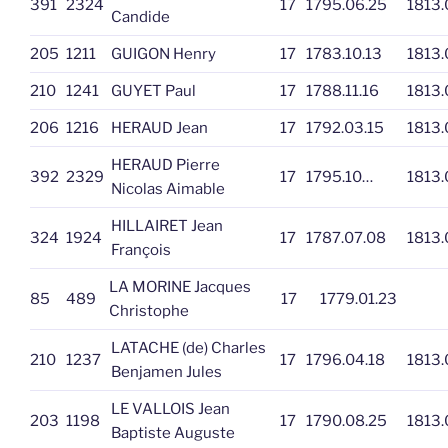
391
2324
17
1795.06.25
1813.
Candide
205
1211
GUIGON Henry
17
1783.10.13
1813.
210
1241
GUYET Paul
17
1788.11.16
1813.
206
1216
HERAUD Jean
17
1792.03.15
1813.
HERAUD Pierre
392
2329
17
1795.10…
1813.
Nicolas Aimable
HILLAIRET Jean
324
1924
17
1787.07.08
1813.
François
LA MORINE Jacques
85
489
17
1779.01.23
Christophe
LATACHE (de) Charles
210
1237
17
1796.04.18
1813.
Benjamen Jules
LE VALLOIS Jean
203
1198
17
1790.08.25
1813.
Baptiste Auguste