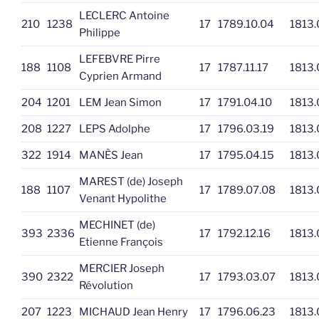
LECLERC Antoine
210
1238
17
1789.10.04
1813.
Philippe
LEFEBVRE Pirre
188
1108
17
1787.11.17
1813.
Cyprien Armand
204
1201
LEM Jean Simon
17
1791.04.10
1813.
208
1227
LEPS Adolphe
17
1796.03.19
1813.
322
1914
MANÈS Jean
17
1795.04.15
1813.
MAREST (de) Joseph
188
1107
17
1789.07.08
1813.
Venant Hypolithe
MECHINET (de)
393
2336
17
1792.12.16
1813.
Etienne François
MERCIER Joseph
390
2322
17
1793.03.07
1813.
Révolution
207
1223
MICHAUD Jean Henry
17
1796.06.23
1813.