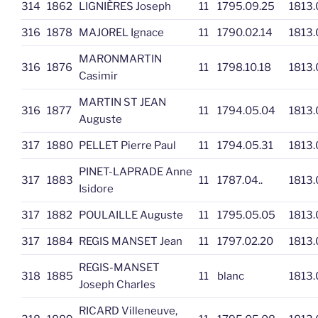
314
1862
LIGNIÈRES Joseph
11
1795.09.25
1813.
316
1878
MAJOREL Ignace
11
1790.02.14
1813.
MARONMARTIN
316
1876
11
1798.10.18
1813.
Casimir
MARTIN ST JEAN
316
1877
11
1794.05.04
1813.
Auguste
317
1880
PELLET Pierre Paul
11
1794.05.31
1813.
PINET-LAPRADE Anne
317
1883
11
1787.04..
1813.
Isidore
317
1882
POULAILLE Auguste
11
1795.05.05
1813.
317
1884
REGIS MANSET Jean
11
1797.02.20
1813.
REGIS-MANSET
318
1885
11
blanc
1813.
Joseph Charles
RICARD Villeneuve,