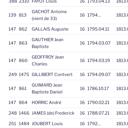
388
2310
FAYOT Louis
16
1793.04.13
1813.
GACHOT Antoine
139
813
16
1794…
1813.
(vient de 33)
147
862
GALLAIS Auguste
16
1795.04.11
1813.
GAUTHIER Jean
147
863
16
1794.03.07
1813.
Baptiste
GEOFFROY Jean
147
860
16
1794.03.19
1813.
Charles
249
1475
GILLIBERT Contvert
16
1794.09.07
1813.
GUIMARD Jean
147
861
16
1786.10.17
1813.
Baptiste Daniel
147
864
HORRIC André
16
1790.02.21
1813.
248
1466
JAMES (de) Frederick
16
1788.07.21
1813.
251
1484
JOUBERT Louis
16
1792…
1813.