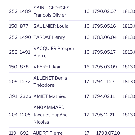
SAINT-GEORGES
252
1489
16
1790.02.07
1813.
François Olivier
150
877
SAULNIER Louis
16
1795.05.16
1813.
252
1490
TARDAT Henry
16
1783.06.04
1813.
VACQUIER Prosper
252
1491
16
1795.05.17
1813.
Pierre
150
878
VEYRET Jean
16
1795.03.09
1813.
ALLENET Denis
209
1232
17
1794.11.27
1813.
Théodore
391
2326
AMIET Mathieu
17
1794.02.11
1813.
ANGAMMARD
204
1205
Jacques Eugène
17
1795.12.21
1813.
Nicolas
119
692
AUDRT Pierre
17
1793.07.10