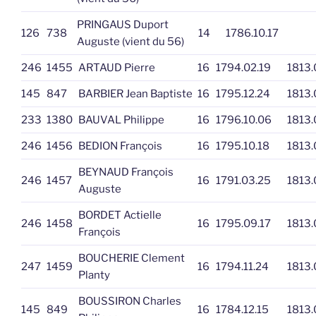
PRINGAUS Duport
126
738
14
1786.10.17
Auguste (vient du 56)
246
1455
ARTAUD Pierre
16
1794.02.19
1813.
145
847
BARBIER Jean Baptiste
16
1795.12.24
1813.
233
1380
BAUVAL Philippe
16
1796.10.06
1813.
246
1456
BEDION François
16
1795.10.18
1813.
BEYNAUD François
246
1457
16
1791.03.25
1813.
Auguste
BORDET Actielle
246
1458
16
1795.09.17
1813.
François
BOUCHERIE Clement
247
1459
16
1794.11.24
1813.
Planty
BOUSSIRON Charles
145
849
16
1784.12.15
1813.