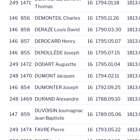
249
1471
16
1794.01.18
1813.
Thomas
146
856
DEMONTEIL Charles
16
1795.11.26
1813.
146
858
DERAZE Louis David
16
1790.03.30
1813.
146
857
DEROCARD Henry
16
1795.05.07
1813.
146
855
DEROULÈDE Joseph
16
1795.07.15
1813.
249
1472
DODART Augustte
16
1795.01.04
1813.
248
1470
DUMONT Jacques
16
1794.02.11
1813.
146
854
DUMONTER Joseph
16
1792.09.25
1813.
248
1469
DURAND Alexandre
16
1788.09.10
1813.
DUVOISIN Joumagnac
147
859
16
1789.05.06
1813.
Jean Baptiste
249
1474
FAVRE Pierre
16
1793.05.22
1813.