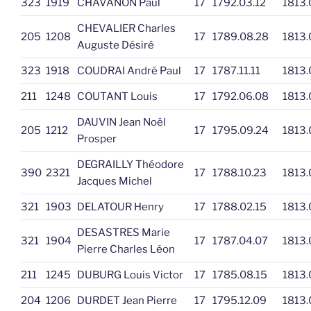
323
1919
CHAVANON Paul
17
1792.03.12
1813.
CHEVALIER Charles
205
1208
17
1789.08.28
1813.
Auguste Désiré
323
1918
COUDRAI André Paul
17
1787.11.11
1813.
211
1248
COUTANT Louis
17
1792.06.08
1813.
DAUVIN Jean Noël
205
1212
17
1795.09.24
1813.
Prosper
DEGRAILLY Théodore
390
2321
17
1788.10.23
1813.
Jacques Michel
321
1903
DELATOUR Henry
17
1788.02.15
1813.
DESASTRES Marie
321
1904
17
1787.04.07
1813.
Pierre Charles Léon
211
1245
DUBURG Louis Victor
17
1785.08.15
1813.
204
1206
DURDET Jean Pierre
17
1795.12.09
1813.