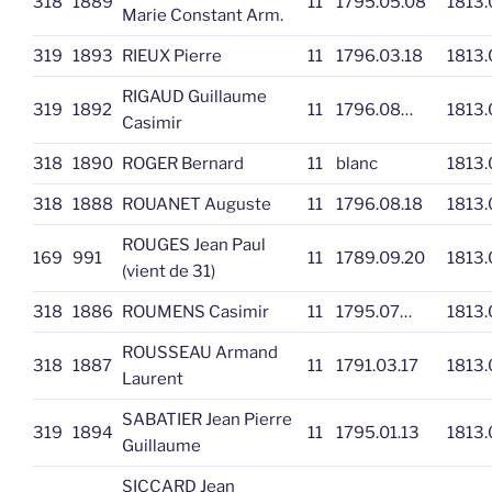
318
1889
11
1795.05.08
1813.
Marie Constant Arm.
319
1893
RIEUX Pierre
11
1796.03.18
1813.
RIGAUD Guillaume
319
1892
11
1796.08…
1813.
Casimir
318
1890
ROGER Bernard
11
blanc
1813.
318
1888
ROUANET Auguste
11
1796.08.18
1813.
ROUGES Jean Paul
169
991
11
1789.09.20
1813.
(vient de 31)
318
1886
ROUMENS Casimir
11
1795.07…
1813.
ROUSSEAU Armand
318
1887
11
1791.03.17
1813.
Laurent
SABATIER Jean Pierre
319
1894
11
1795.01.13
1813.
Guillaume
SICCARD Jean