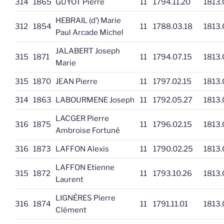
314
1865
GUYOT Pierre
11
1794.11.20
1813.
HEBRAIL (d’) Marie
312
1854
11
1788.03.18
1813.
Paul Arcade Michel
JALABERT Joseph
315
1871
11
1794.07.15
1813.
Marie
315
1870
JEAN Pierre
11
1797.02.15
1813.
314
1863
LABOURMENE Joseph
11
1792.05.27
1813.
LACGER Pierre
316
1875
11
1796.02.15
1813.
Ambroise Fortuné
316
1873
LAFFON Alexis
11
1790.02.25
1813.
LAFFON Etienne
315
1872
11
1793.10.26
1813.
Laurent
LIGNÈRES Pierre
316
1874
11
1791.11.01
1813.
Clément