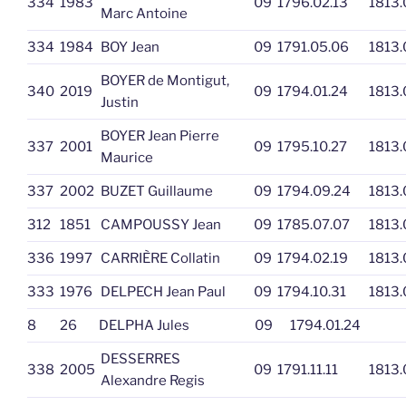
334
1983
09
1796.02.13
1813.
Marc Antoine
334
1984
BOY Jean
09
1791.05.06
1813.
BOYER de Montigut,
340
2019
09
1794.01.24
1813.
Justin
BOYER Jean Pierre
337
2001
09
1795.10.27
1813.
Maurice
337
2002
BUZET Guillaume
09
1794.09.24
1813.
312
1851
CAMPOUSSY Jean
09
1785.07.07
1813.
336
1997
CARRIÈRE Collatin
09
1794.02.19
1813.
333
1976
DELPECH Jean Paul
09
1794.10.31
1813.
8
26
DELPHA Jules
09
1794.01.24
DESSERRES
338
2005
09
1791.11.11
1813.
Alexandre Regis