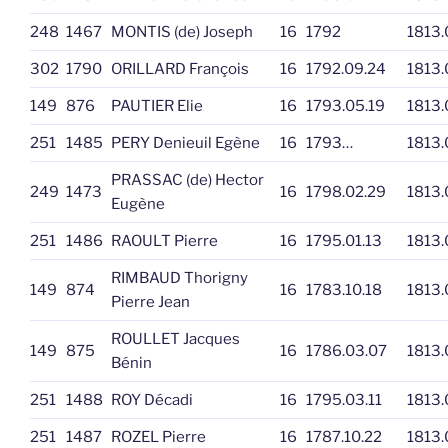
248
1467
MONTIS (de) Joseph
16
1792
1813.
302
1790
ORILLARD François
16
1792.09.24
1813.
149
876
PAUTIER Elie
16
1793.05.19
1813.
251
1485
PERY Denieuil Egène
16
1793…
1813.
PRASSAC (de) Hector
249
1473
16
1798.02.29
1813.
Eugène
251
1486
RAOULT Pierre
16
1795.01.13
1813.
RIMBAUD Thorigny
149
874
16
1783.10.18
1813.
Pierre Jean
ROULLET Jacques
149
875
16
1786.03.07
1813.
Bénin
251
1488
ROY Décadi
16
1795.03.11
1813.
251
1487
ROZEL Pierre
16
1787.10.22
1813.