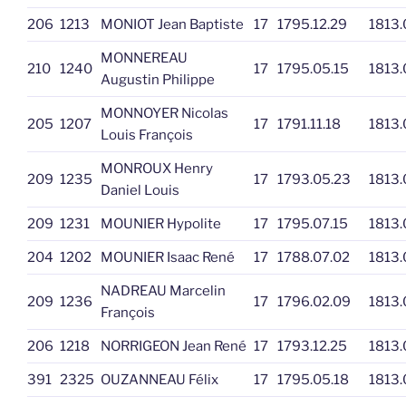
206
1213
MONIOT Jean Baptiste
17
1795.12.29
1813.
MONNEREAU
210
1240
17
1795.05.15
1813.
Augustin Philippe
MONNOYER Nicolas
205
1207
17
1791.11.18
1813.
Louis François
MONROUX Henry
209
1235
17
1793.05.23
1813.
Daniel Louis
209
1231
MOUNIER Hypolite
17
1795.07.15
1813.
204
1202
MOUNIER Isaac René
17
1788.07.02
1813.
NADREAU Marcelin
209
1236
17
1796.02.09
1813.
François
206
1218
NORRIGEON Jean René
17
1793.12.25
1813.
391
2325
OUZANNEAU Félix
17
1795.05.18
1813.