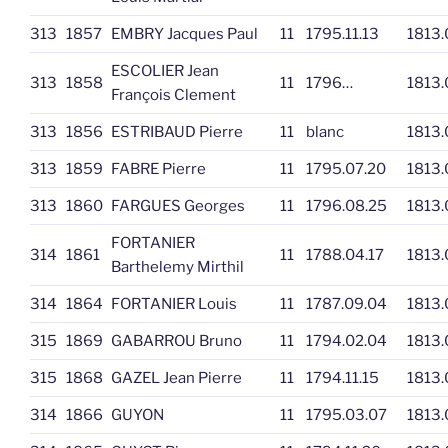
313
1857
EMBRY Jacques Paul
11
1795.11.13
1813.
ESCOLIER Jean
313
1858
11
1796…
1813.
François Clement
313
1856
ESTRIBAUD Pierre
11
blanc
1813.
313
1859
FABRE Pierre
11
1795.07.20
1813.
313
1860
FARGUES Georges
11
1796.08.25
1813.
FORTANIER
314
1861
11
1788.04.17
1813.
Barthelemy Mirthil
314
1864
FORTANIER Louis
11
1787.09.04
1813.
315
1869
GABARROU Bruno
11
1794.02.04
1813.
315
1868
GAZEL Jean Pierre
11
1794.11.15
1813.
314
1866
GUYON
11
1795.03.07
1813.