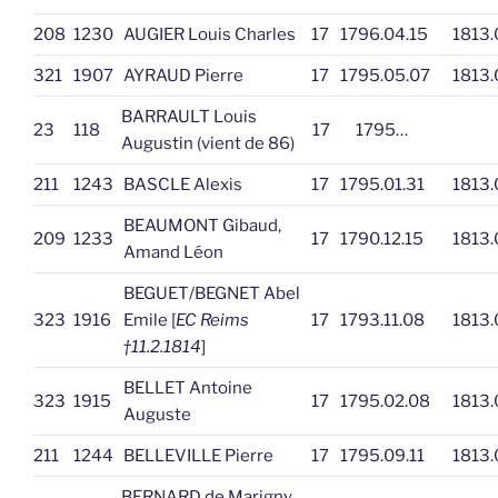
208
1230
AUGIER Louis Charles
17
1796.04.15
1813.
321
1907
AYRAUD Pierre
17
1795.05.07
1813.
BARRAULT Louis
23
118
17
1795…
Augustin (vient de 86)
211
1243
BASCLE Alexis
17
1795.01.31
1813.
BEAUMONT Gibaud,
209
1233
17
1790.12.15
1813.
Amand Léon
BEGUET/BEGNET Abel
323
1916
Emile [
EC Reims
17
1793.11.08
1813.
†11.2.1814
]
BELLET Antoine
323
1915
17
1795.02.08
1813.
Auguste
211
1244
BELLEVILLE Pierre
17
1795.09.11
1813.
BERNARD de Marigny