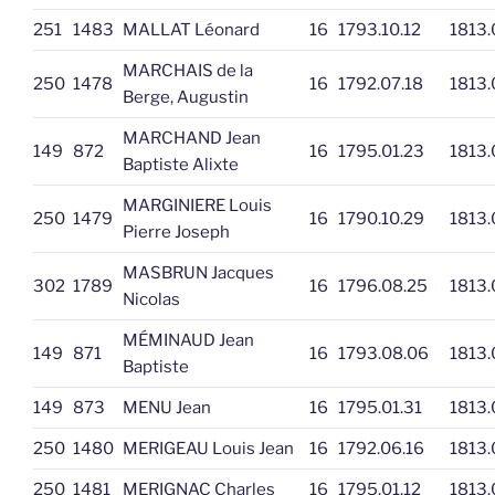
251
1483
MALLAT Léonard
16
1793.10.12
1813.
MARCHAIS de la
250
1478
16
1792.07.18
1813.
Berge, Augustin
MARCHAND Jean
149
872
16
1795.01.23
1813.
Baptiste Alixte
MARGINIERE Louis
250
1479
16
1790.10.29
1813.
Pierre Joseph
MASBRUN Jacques
302
1789
16
1796.08.25
1813.
Nicolas
MÉMINAUD Jean
149
871
16
1793.08.06
1813.
Baptiste
149
873
MENU Jean
16
1795.01.31
1813.
250
1480
MERIGEAU Louis Jean
16
1792.06.16
1813.
250
1481
MERIGNAC Charles
16
1795.01.12
1813.