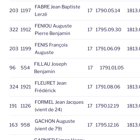
FABRE Jean Baptiste
203
1197
17
1790.05.14
1813.
Lerzé
FENIOU Auguste
322
1912
17
1795.09.30
1813.
Pierre Benjamin
FENIS François
203
1199
17
1791.06.09
1813.
Auguste
FILLAU Joseph
96
554
17
1791.01.05
Benjamin
FLEURET Jean
324
1921
17
1791.08.06
1813.
Frédérick
FORMEL Jean Jacques
191
1126
17
1790.12.19
1813.
(vient de 24)
GACHON Auguste
163
958
17
1795.12.16
1813.
(vient de 79)