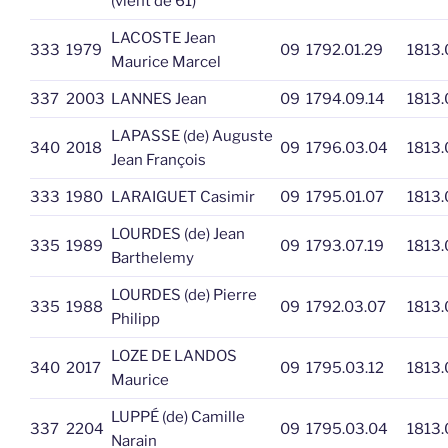
(vient de 61)
LACOSTE Jean
333
1979
09
1792.01.29
1813.
Maurice Marcel
337
2003
LANNES Jean
09
1794.09.14
1813.
LAPASSE (de) Auguste
340
2018
09
1796.03.04
1813.
Jean François
333
1980
LARAIGUET Casimir
09
1795.01.07
1813.
LOURDES (de) Jean
335
1989
09
1793.07.19
1813.
Barthelemy
LOURDES (de) Pierre
335
1988
09
1792.03.07
1813.
Philipp
LOZE DE LANDOS
340
2017
09
1795.03.12
1813.
Maurice
LUPPÉ (de) Camille
337
2204
09
1795.03.04
1813.
Narain