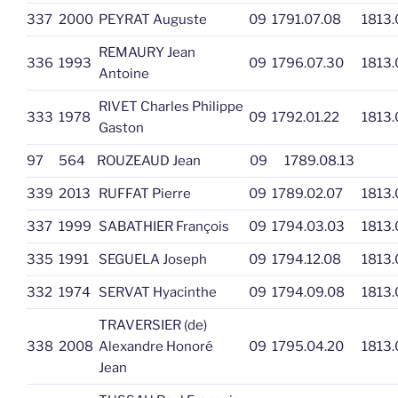
337
2000
PEYRAT Auguste
09
1791.07.08
1813.
REMAURY Jean
336
1993
09
1796.07.30
1813.
Antoine
RIVET Charles Philippe
333
1978
09
1792.01.22
1813.
Gaston
97
564
ROUZEAUD Jean
09
1789.08.13
339
2013
RUFFAT Pierre
09
1789.02.07
1813.
337
1999
SABATHIER François
09
1794.03.03
1813.
335
1991
SEGUELA Joseph
09
1794.12.08
1813.
332
1974
SERVAT Hyacinthe
09
1794.09.08
1813.
TRAVERSIER (de)
338
2008
Alexandre Honoré
09
1795.04.20
1813.
Jean