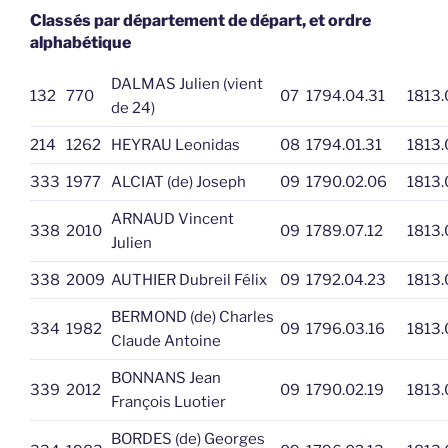
Classés par département de départ, et ordre
alphabétique
DALMAS Julien (vient
132
770
07
1794.04.31
1813.
de 24)
214
1262
HEYRAU Leonidas
08
1794.01.31
1813.
333
1977
ALCIAT (de) Joseph
09
1790.02.06
1813.
ARNAUD Vincent
338
2010
09
1789.07.12
1813.
Julien
338
2009
AUTHIER Dubreil Félix
09
1792.04.23
1813.
BERMOND (de) Charles
334
1982
09
1796.03.16
1813.
Claude Antoine
BONNANS Jean
339
2012
09
1790.02.19
1813.
François Luotier
BORDES (de) Georges