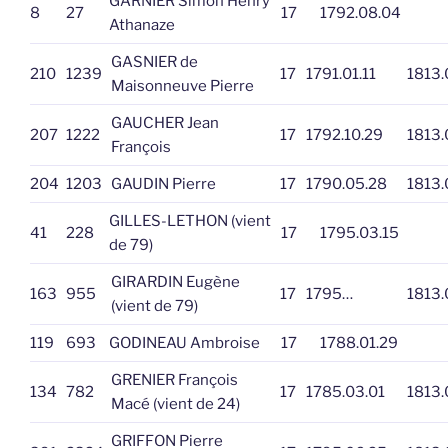
GARNIER Simon Henry
8
27
17
1792.08.04
Athanaze
GASNIER de
210
1239
17
1791.01.11
1813.
Maisonneuve Pierre
GAUCHER Jean
207
1222
17
1792.10.29
1813.
François
204
1203
GAUDIN Pierre
17
1790.05.28
1813.
GILLES-LETHON (vient
41
228
17
1795.03.15
de 79)
GIRARDIN Eugène
163
955
17
1795…
1813.
(vient de 79)
119
693
GODINEAU Ambroise
17
1788.01.29
GRENIER François
134
782
17
1785.03.01
1813.
Macé (vient de 24)
GRIFFON Pierre