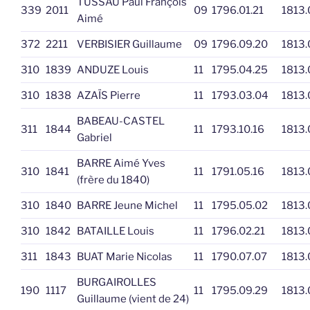
TUSSAU Paul François
339
2011
09
1796.01.21
1813.
Aimé
372
2211
VERBISIER Guillaume
09
1796.09.20
1813.
310
1839
ANDUZE Louis
11
1795.04.25
1813.
310
1838
AZAÏS Pierre
11
1793.03.04
1813.
BABEAU-CASTEL
311
1844
11
1793.10.16
1813.
Gabriel
BARRE Aimé Yves
310
1841
11
1791.05.16
1813.
(frère du 1840)
310
1840
BARRE Jeune Michel
11
1795.05.02
1813.
310
1842
BATAILLE Louis
11
1796.02.21
1813.
311
1843
BUAT Marie Nicolas
11
1790.07.07
1813.
BURGAIROLLES
190
1117
11
1795.09.29
1813.
Guillaume (vient de 24)