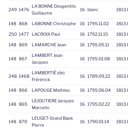
LA BONNE Desgentils
249
1476
16
blanc
1813.
Guillaume
148
868
LABONNE Christophe
16
1795.11.02
1813.
250
1477
LACROIX Paul
16
1792.11.15
1813.
148
869
LAMARCHE Jean
16
1795.05.11
1813.
LAMBERT Jean
148
867
16
1795.01.08
1813.
Jacques
LAMBERTIÉ (de)
248
1468
16
1789.09.22
1813.
Frérérick
148
866
LAPOUGE Mathieu
16
1795.06.04
1813.
LEJOUTIERE Jacques
148
865
16
1795.02.22
1813.
Marcelin
LEUGET-Grand Baek
148
870
16
1790.01.14
1813.
Pierre