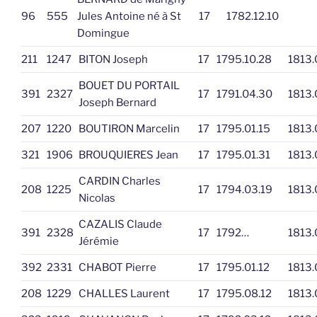
96
555
Jules Antoine né à St
17
1782.12.10
Domingue
211
1247
BITON Joseph
17
1795.10.28
1813.
BOUET DU PORTAIL
391
2327
17
1791.04.30
1813.
Joseph Bernard
207
1220
BOUTIRON Marcelin
17
1795.01.15
1813.
321
1906
BROUQUIERES Jean
17
1795.01.31
1813.
CARDIN Charles
208
1225
17
1794.03.19
1813.
Nicolas
CAZALIS Claude
391
2328
17
1792…
1813.
Jérémie
392
2331
CHABOT Pierre
17
1795.01.12
1813.
208
1229
CHALLES Laurent
17
1795.08.12
1813.