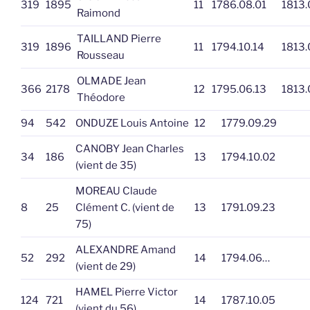
319
1895
11
1786.08.01
1813.
Raimond
TAILLAND Pierre
319
1896
11
1794.10.14
1813.
Rousseau
OLMADE Jean
366
2178
12
1795.06.13
1813.
Théodore
94
542
ONDUZE Louis Antoine
12
1779.09.29
CANOBY Jean Charles
34
186
13
1794.10.02
(vient de 35)
MOREAU Claude
8
25
Clément C. (vient de
13
1791.09.23
75)
ALEXANDRE Amand
52
292
14
1794.06…
(vient de 29)
HAMEL Pierre Victor
124
721
14
1787.10.05
(vient du 56)