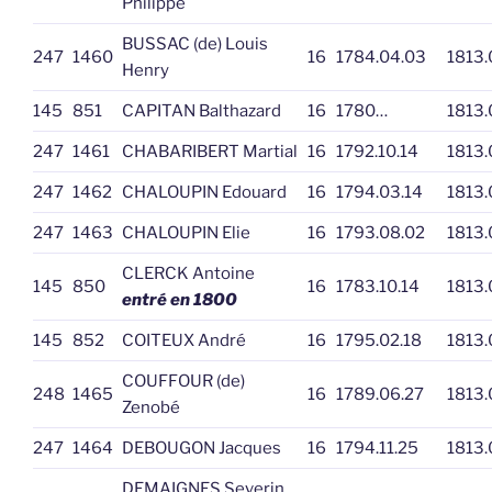
Philippe
BUSSAC (de) Louis
247
1460
16
1784.04.03
1813.
Henry
145
851
CAPITAN Balthazard
16
1780…
1813.
247
1461
CHABARIBERT Martial
16
1792.10.14
1813.
247
1462
CHALOUPIN Edouard
16
1794.03.14
1813.
247
1463
CHALOUPIN Elie
16
1793.08.02
1813.
CLERCK Antoine
145
850
16
1783.10.14
1813.
entré en 1800
145
852
COITEUX André
16
1795.02.18
1813.
COUFFOUR (de)
248
1465
16
1789.06.27
1813.
Zenobé
247
1464
DEBOUGON Jacques
16
1794.11.25
1813.
DEMAIGNES Severin