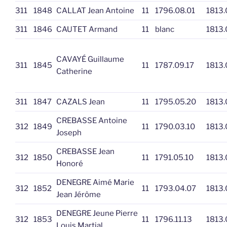
311
1848
CALLAT Jean Antoine
11
1796.08.01
1813.
311
1846
CAUTET Armand
11
blanc
1813.
CAVAYÉ Guillaume
311
1845
11
1787.09.17
1813.
Catherine
311
1847
CAZALS Jean
11
1795.05.20
1813.
CREBASSE Antoine
312
1849
11
1790.03.10
1813.
Joseph
CREBASSE Jean
312
1850
11
1791.05.10
1813.
Honoré
DENEGRE Aimé Marie
312
1852
11
1793.04.07
1813.
Jean Jérôme
DENEGRE Jeune Pierre
312
1853
11
1796.11.13
1813.
Louis Martial