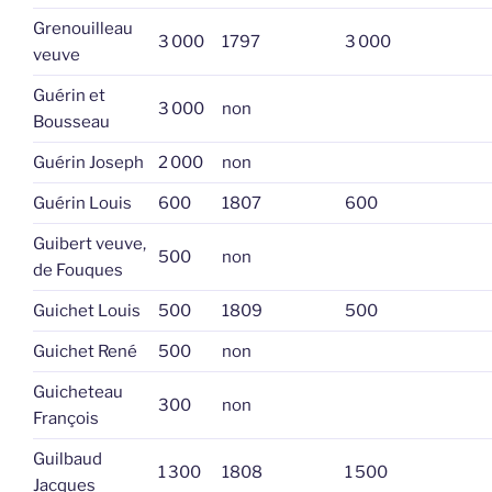
Grenouilleau
3 000
1797
3 000
veuve
Guérin et
3 000
non
Bousseau
Guérin Joseph
2 000
non
Guérin Louis
600
1807
600
Guibert veuve,
500
non
de Fouques
Guichet Louis
500
1809
500
Guichet René
500
non
Guicheteau
300
non
François
Guilbaud
1 300
1808
1 500
Jacques