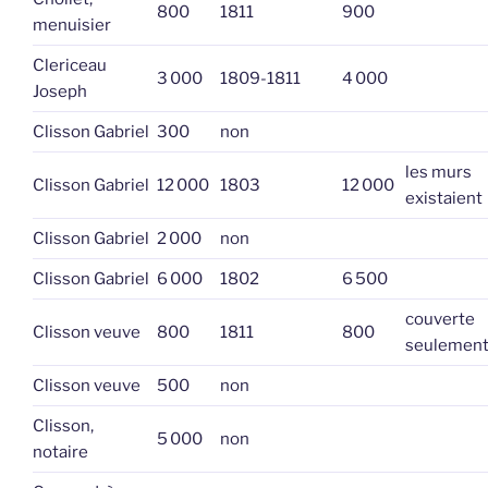
800
1811
900
menuisier
Clericeau
3 000
1809-1811
4 000
Joseph
Clisson Gabriel
300
non
les murs
Clisson Gabriel
12 000
1803
12 000
existaient
Clisson Gabriel
2 000
non
Clisson Gabriel
6 000
1802
6 500
couverte
Clisson veuve
800
1811
800
seulemen
Clisson veuve
500
non
Clisson,
5 000
non
notaire