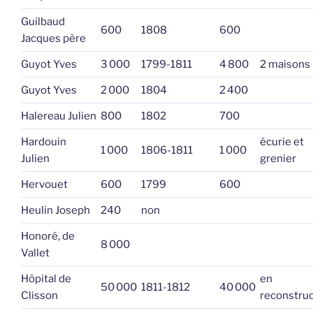
Guilbaud
600
1808
600
Jacques père
Guyot Yves
3 000
1799-1811
4 800
2 maisons
Guyot Yves
2 000
1804
2 400
Halereau Julien
800
1802
700
Hardouin
écurie et
1 000
1806-1811
1 000
Julien
grenier
Hervouet
600
1799
600
Heulin Joseph
240
non
Honoré, de
8 000
Vallet
Hôpital de
en
50 000
1811-1812
40 000
Clisson
reconstruc