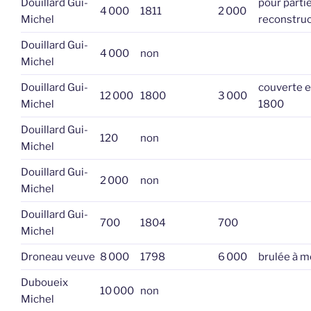
Douillard Gui-
pour parti
4 000
1811
2 000
Michel
reconstruc
Douillard Gui-
4 000
non
Michel
Douillard Gui-
couverte 
12 000
1800
3 000
Michel
1800
Douillard Gui-
120
non
Michel
Douillard Gui-
2 000
non
Michel
Douillard Gui-
700
1804
700
Michel
Droneau veuve
8 000
1798
6 000
brulée à m
Duboueix
10 000
non
Michel