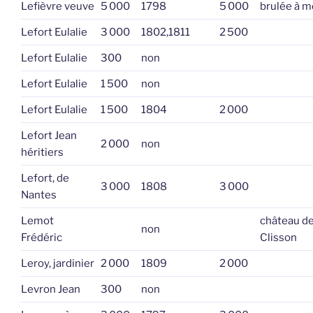
Lefièvre veuve
5 000
1798
5 000
brulée à m
Lefort Eulalie
3 000
1802,1811
2 500
Lefort Eulalie
300
non
Lefort Eulalie
1 500
non
Lefort Eulalie
1 500
1804
2 000
Lefort Jean
2 000
non
héritiers
Lefort, de
3 000
1808
3 000
Nantes
Lemot
château d
non
Frédéric
Clisson
Leroy, jardinier
2 000
1809
2 000
Levron Jean
300
non