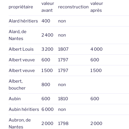
valeur
valeur
propriétaire
reconstruction
avant
après
Alard héritiers
400
non
Alard, de
2 400
non
Nantes
Albert Louis
3 200
1807
4 000
Albert veuve
600
1797
600
Albert veuve
1 500
1797
1 500
Albert,
800
non
boucher
Aubin
600
1810
600
Aubin héritiers
6 000
non
Aubron, de
2 000
1798
2 000
Nantes