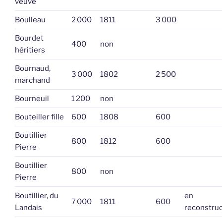
veuve
Boulleau
2 000
1811
3 000
Bourdet
400
non
héritiers
Bournaud,
3 000
1802
2 500
marchand
Bourneuil
1 200
non
Bouteiller fille
600
1808
600
Boutillier
800
1812
600
Pierre
Boutillier
800
non
Pierre
Boutillier, du
en
7 000
1811
600
Landais
reconstruc