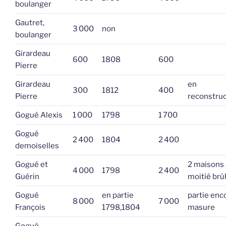
boulanger
Gautret,
3 000
non
boulanger
Girardeau
600
1808
600
Pierre
Girardeau
en
300
1812
400
Pierre
reconstruc
Gogué Alexis
1 000
1798
1 700
Gogué
2 400
1804
2 400
demoiselles
Gogué et
2 maisons 
4 000
1798
2 400
Guérin
moitié brû
Gogué
en partie
partie enc
8 000
7 000
François
1798,1804
masure