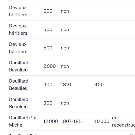
Devieux
600
non
héritiers
Devieux
500
non
héritiers
Devieux
500
non
héritiers
Douillard
2 000
non
Beaulieu
Douillard
400
1810
400
Beaulieu
Douillard
300
non
Beaulieu
Douillard Gui-
en
12 000
1807-1811
10 000
Michel
reconstruc