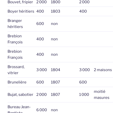
Bouvet, fripier
2 000
1800
2 000
Boyer héritiers
400
1803
400
Branger
600
non
héritiers
Brebion
400
non
François
Brebion
400
non
François
Brossard,
3 000
1804
3 000
2 maisons
vitrier
Brunelière
600
1807
600
moitié
Bujat, sabotier
2 000
1807
1 000
masures
Bureau Jean-
6 000
non