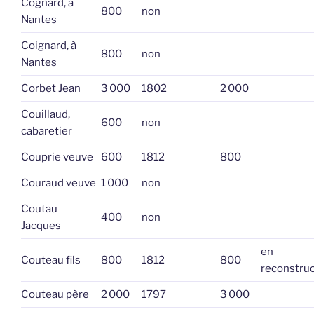
Cognard, à
800
non
Nantes
Coignard, à
800
non
Nantes
Corbet Jean
3 000
1802
2 000
Couillaud,
600
non
cabaretier
Couprie veuve
600
1812
800
Couraud veuve
1 000
non
Coutau
400
non
Jacques
en
Couteau fils
800
1812
800
reconstruc
Couteau père
2 000
1797
3 000