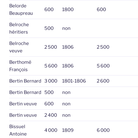
Belorde
600
1800
600
Beaupreau
Belroche
500
non
héritiers
Belroche
2 500
1806
2 500
veuve
Berthomé
5 600
1806
5 600
François
Bertin Bernard
3 000
1801-1806
2 600
Bertin Bernard
500
non
Bertin veuve
600
non
Bertin veuve
2 400
non
Bissuel
4 000
1809
6 000
Antoine