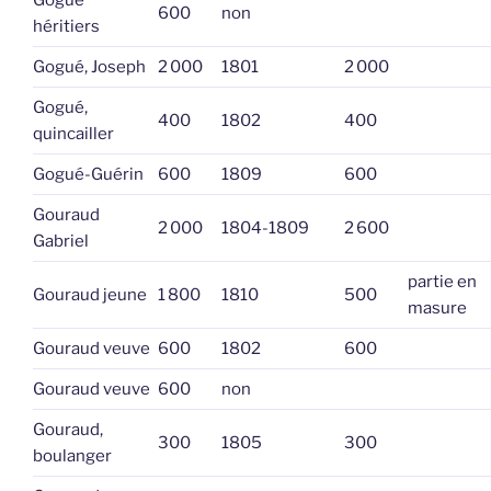
Gogué
600
non
héritiers
Gogué, Joseph
2 000
1801
2 000
Gogué,
400
1802
400
quincailler
Gogué-Guérin
600
1809
600
Gouraud
2 000
1804-1809
2 600
Gabriel
partie en
Gouraud jeune
1 800
1810
500
masure
Gouraud veuve
600
1802
600
Gouraud veuve
600
non
Gouraud,
300
1805
300
boulanger