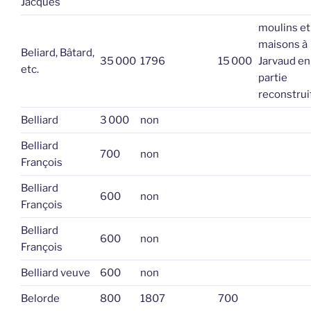
Jacques
moulins et
maisons à
Beliard, Bâtard,
35 000
1796
15 000
Jarvaud en
etc.
partie
reconstrui
Belliard
3 000
non
Belliard
700
non
François
Belliard
600
non
François
Belliard
600
non
François
Belliard veuve
600
non
Belorde
800
1807
700