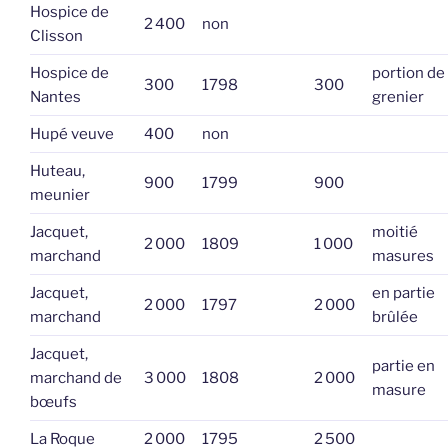
Hospice de
2 400
non
Clisson
Hospice de
portion de
300
1798
300
Nantes
grenier
Hupé veuve
400
non
Huteau,
900
1799
900
meunier
Jacquet,
moitié
2 000
1809
1 000
marchand
masures
Jacquet,
en partie
2 000
1797
2 000
marchand
brûlée
Jacquet,
partie en
marchand de
3 000
1808
2 000
masure
bœufs
La Roque
2 000
1795
2 500