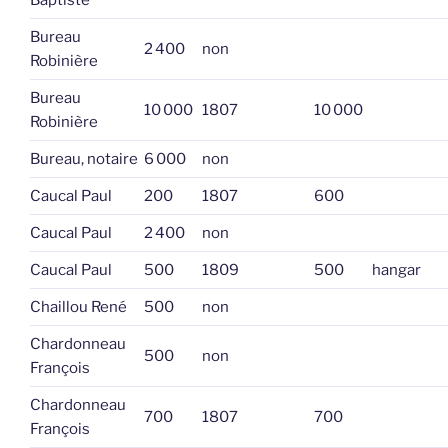
Baptiste
Bureau
2 400
non
Robinière
Bureau
10 000
1807
10 000
Robinière
Bureau, notaire
6 000
non
Caucal Paul
200
1807
600
Caucal Paul
2 400
non
Caucal Paul
500
1809
500
hangar
Chaillou René
500
non
Chardonneau
500
non
François
Chardonneau
700
1807
700
François