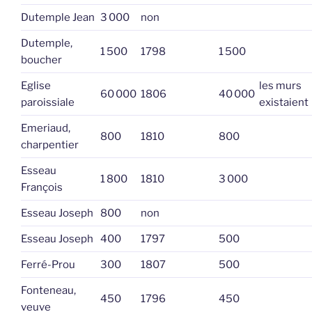
Dutemple Jean
3 000
non
Dutemple,
1 500
1798
1 500
boucher
Eglise
les murs
60 000
1806
40 000
paroissiale
existaient
Emeriaud,
800
1810
800
charpentier
Esseau
1 800
1810
3 000
François
Esseau Joseph
800
non
Esseau Joseph
400
1797
500
Ferré-Prou
300
1807
500
Fonteneau,
450
1796
450
veuve