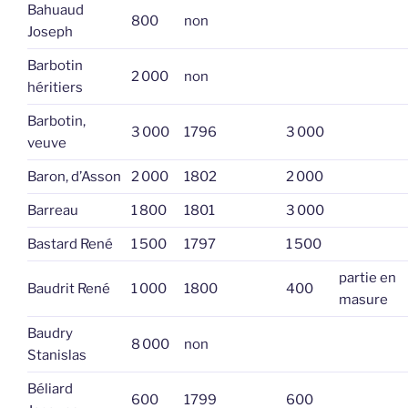
Bahuaud
800
non
Joseph
Barbotin
2 000
non
héritiers
Barbotin,
3 000
1796
3 000
veuve
Baron, d’Asson
2 000
1802
2 000
Barreau
1 800
1801
3 000
Bastard René
1 500
1797
1 500
partie en
Baudrit René
1 000
1800
400
masure
Baudry
8 000
non
Stanislas
Béliard
600
1799
600