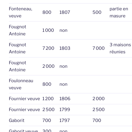
Fonteneau,
partie en
800
1807
500
veuve
masure
Fougnot
1 000
non
Antoine
Fougnot
3 maisons
7 200
1803
7 000
Antoine
réunies
Fougnot
2 000
non
Antoine
Foulonneau
800
non
veuve
Fournier veuve
1 200
1806
2 000
Fournier veuve
2 500
1799
2 500
Gaborit
700
1797
700
Gaborit veuve
300
non