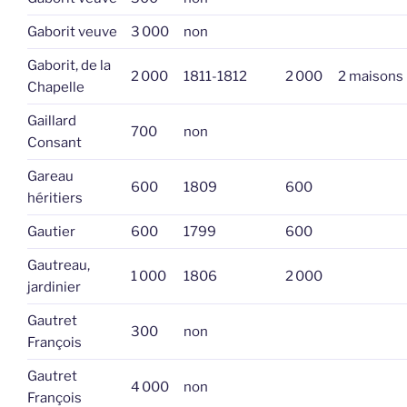
Gaborit veuve
3 000
non
Gaborit, de la
2 000
1811-1812
2 000
2 maisons
Chapelle
Gaillard
700
non
Consant
Gareau
600
1809
600
héritiers
Gautier
600
1799
600
Gautreau,
1 000
1806
2 000
jardinier
Gautret
300
non
François
Gautret
4 000
non
François