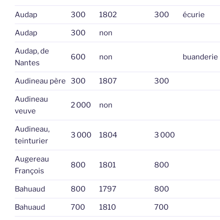
Audap
300
1802
300
écurie
Audap
300
non
Audap, de
600
non
buanderie
Nantes
Audineau père
300
1807
300
Audineau
2 000
non
veuve
Audineau,
3 000
1804
3 000
teinturier
Augereau
800
1801
800
François
Bahuaud
800
1797
800
Bahuaud
700
1810
700