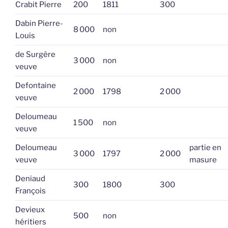
Crabit Pierre
200
1811
300
Dabin Pierre-
8 000
non
Louis
de Surgère
3 000
non
veuve
Defontaine
2 000
1798
2 000
veuve
Deloumeau
1 500
non
veuve
Deloumeau
partie en
3 000
1797
2 000
veuve
masure
Deniaud
300
1800
300
François
Devieux
500
non
héritiers