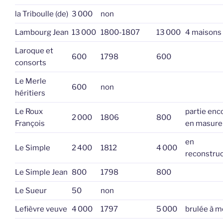
la Triboulle (de)
3 000
non
Lambourg Jean
13 000
1800-1807
13 000
4 maisons
Laroque et
600
1798
600
consorts
Le Merle
600
non
héritiers
Le Roux
partie enc
2 000
1806
800
François
en masure
en
Le Simple
2 400
1812
4 000
reconstruc
Le Simple Jean
800
1798
800
Le Sueur
50
non
Lefièvre veuve
4 000
1797
5 000
brulée à m