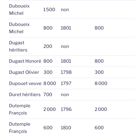
Duboueix
1 500
non
Michel
Duboueix
800
1801
800
Michel
Dugast
200
non
héritiers
Dugast Honoré
800
1801
800
Dugast Olivier
300
1798
300
Dupouet veuve
8 000
1797
8 000
Duret héritiers
700
non
Dutemple
2 000
1796
2 000
François
Dutemple
600
1810
600
François