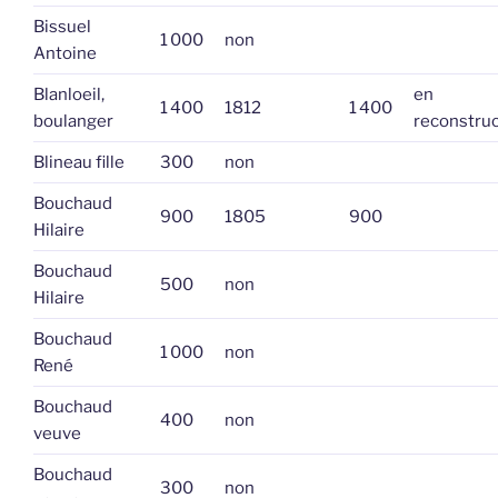
Bissuel
1 000
non
Antoine
Blanloeil,
en
1 400
1812
1 400
boulanger
reconstruc
Blineau fille
300
non
Bouchaud
900
1805
900
Hilaire
Bouchaud
500
non
Hilaire
Bouchaud
1 000
non
René
Bouchaud
400
non
veuve
Bouchaud
300
non