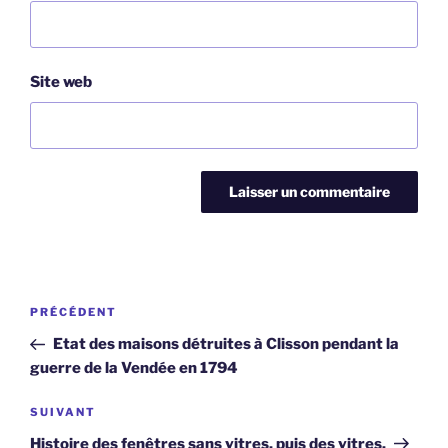
Site web
Navigation
Article
PRÉCÉDENT
de
précédent
Etat des maisons détruites à Clisson pendant la
l’article
guerre de la Vendée en 1794
Article
SUIVANT
suivant
Histoire des fenêtres sans vitres, puis des vitres.