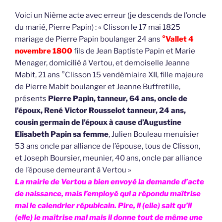
Voici un Nième acte avec erreur (je descends de l’oncle
du marié, Pierre Papin) : « Clisson le 17 mai 1825
mariage de Pierre Papin boulanger 24 ans
°Vallet 4
novembre 1800
fils de Jean Baptiste Papin et Marie
Menager, domicilié à Vertou, et demoiselle Jeanne
Mabit, 21 ans °Clisson 15 vendémiaire XII, fille majeure
de Pierre Mabit boulanger et Jeanne Buffretille,
présents
Pierre Papin, tanneur, 64 ans, oncle de
l’époux, René Victor Rousselot tanneur, 24 ans,
cousin germain de l’époux à cause d’Augustine
Elisabeth Papin sa femme
, Julien Bouleau menuisier
53 ans oncle par alliance de l’épouse, tous de Clisson,
et Joseph Boursier, meunier, 40 ans, oncle par alliance
de l’épouse demeurant à Vertou »
La mairie de Vertou a bien envoyé la demande d’acte
de naissance, mais l’employé qui a répondu maîtrise
mal le calendrier répubicain. Pire, il (elle) sait qu’il
(elle) le maîtrise mal mais il donne tout de même une