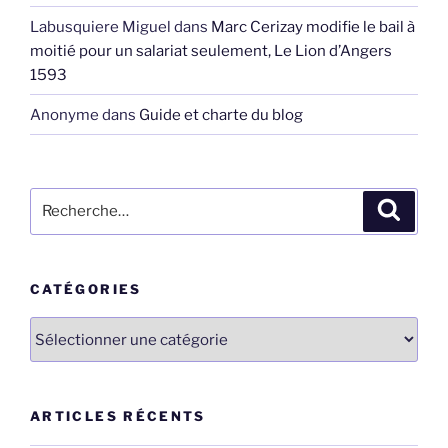
Labusquiere Miguel
dans
Marc Cerizay modifie le bail à
moitié pour un salariat seulement, Le Lion d’Angers
1593
Anonyme
dans
Guide et charte du blog
Recherche
Recher
pour
:
CATÉGORIES
Catégories
ARTICLES RÉCENTS