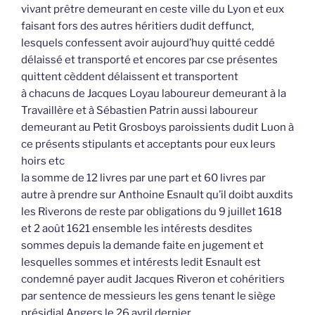
vivant prêtre demeurant en ceste ville du Lyon et eux
faisant fors des autres héritiers dudit deffunct,
lesquels confessent avoir aujourd’huy quitté ceddé
délaissé et transporté et encores par cse présentes
quittent cèddent délaissent et transportent
à chacuns de Jacques Loyau laboureur demeurant à la
Travaillère et à Sébastien Patrin aussi laboureur
demeurant au Petit Grosboys paroissients dudit Luon à
ce présents stipulants et acceptants pour eux leurs
hoirs etc
la somme de 12 livres par une part et 60 livres par
autre à prendre sur Anthoine Esnault qu’il doibt auxdits
les Riverons de reste par obligations du 9 juillet 1618
et 2 août 1621 ensemble les intérests desdites
sommes depuis la demande faite en jugement et
lesquelles sommes et intérests ledit Esnault est
condemné payer audit Jacques Riveron et cohéritiers
par sentence de messieurs les gens tenant le siège
présidial Angers le 26 avril dernier,