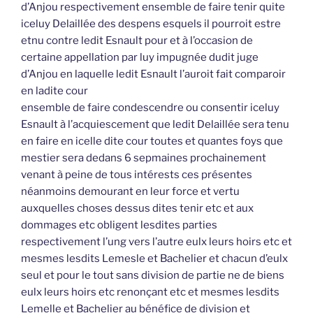
d’Anjou respectivement ensemble de faire tenir quite
iceluy Delaillée des despens esquels il pourroit estre
etnu contre ledit Esnault pour et à l’occasion de
certaine appellation par luy impugnée dudit juge
d’Anjou en laquelle ledit Esnault l’auroit fait comparoir
en ladite cour
ensemble de faire condescendre ou consentir iceluy
Esnault à l’acquiescement que ledit Delaillée sera tenu
en faire en icelle dite cour toutes et quantes foys que
mestier sera dedans 6 sepmaines prochainement
venant à peine de tous intérests ces présentes
néanmoins demourant en leur force et vertu
auxquelles choses dessus dites tenir etc et aux
dommages etc obligent lesdites parties
respectivement l’ung vers l’autre eulx leurs hoirs etc et
mesmes lesdits Lemesle et Bachelier et chacun d’eulx
seul et pour le tout sans division de partie ne de biens
eulx leurs hoirs etc renonçant etc et mesmes lesdits
Lemelle et Bachelier au bénéfice de division et