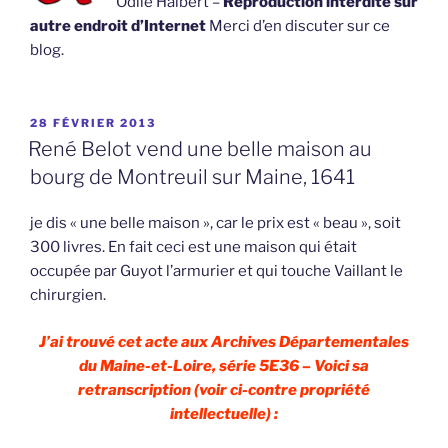
Odile Halbert –
Reproduction interdite sur
autre endroit d’Internet
Merci d’en discuter sur ce
blog.
PUBLIÉ
28 FÉVRIER 2013
LE
René Belot vend une belle maison au
bourg de Montreuil sur Maine, 1641
je dis « une belle maison », car le prix est « beau », soit
300 livres. En fait ceci est une maison qui était
occupée par Guyot l’armurier et qui touche Vaillant le
chirurgien.
J’ai trouvé cet acte aux Archives Départementales
du Maine-et-Loire, série 5E36 – Voici sa
retranscription (voir ci-contre propriété
intellectuelle) :