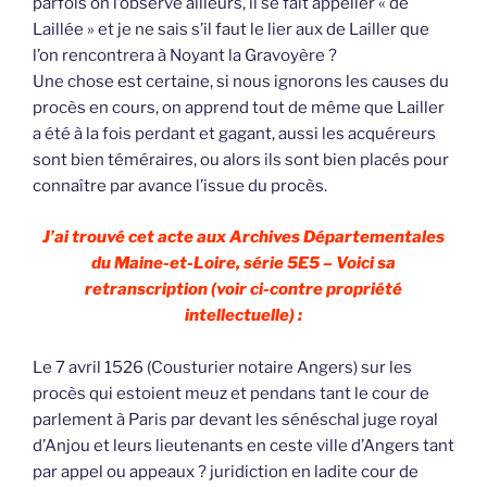
parfois on l’observe ailleurs, il se fait appeller « de
Laillée » et je ne sais s’il faut le lier aux de Lailler que
l’on rencontrera à Noyant la Gravoyère ?
Une chose est certaine, si nous ignorons les causes du
procès en cours, on apprend tout de même que Lailler
a été à la fois perdant et gagant, aussi les acquéreurs
sont bien téméraires, ou alors ils sont bien placés pour
connaître par avance l’issue du procès.
J’ai trouvé cet acte aux Archives Départementales
du Maine-et-Loire, série 5E5 – Voici sa
retranscription (voir ci-contre propriété
intellectuelle) :
Le 7 avril 1526 (Cousturier notaire Angers) sur les
procès qui estoient meuz et pendans tant le cour de
parlement à Paris par devant les sénéschal juge royal
d’Anjou et leurs lieutenants en ceste ville d’Angers tant
par appel ou appeaux ? juridiction en ladite cour de