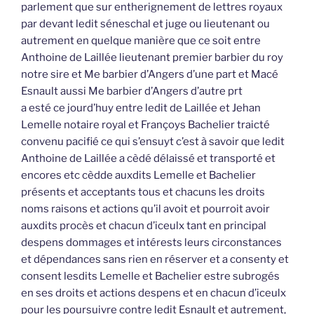
parlement que sur entherignement de lettres royaux
par devant ledit séneschal et juge ou lieutenant ou
autrement en quelque manière que ce soit entre
Anthoine de Laillée lieutenant premier barbier du roy
notre sire et Me barbier d’Angers d’une part et Macé
Esnault aussi Me barbier d’Angers d’autre prt
a esté ce jourd’huy entre ledit de Laillée et Jehan
Lemelle notaire royal et Françoys Bachelier traicté
convenu pacifié ce qui s’ensuyt c’est à savoir que ledit
Anthoine de Laillée a cèdé délaissé et transporté et
encores etc cèdde auxdits Lemelle et Bachelier
présents et acceptants tous et chacuns les droits
noms raisons et actions qu’il avoit et pourroit avoir
auxdits procès et chacun d’iceulx tant en principal
despens dommages et intérests leurs circonstances
et dépendances sans rien en réserver et a consenty et
consent lesdits Lemelle et Bachelier estre subrogés
en ses droits et actions despens et en chacun d’iceulx
pour les poursuivre contre ledit Esnault et autrement,