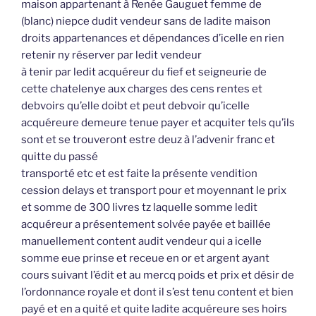
maison appartenant à Renée Gauguet femme de
(blanc) niepce dudit vendeur sans de ladite maison
droits appartenances et dépendances d’icelle en rien
retenir ny réserver par ledit vendeur
à tenir par ledit acquéreur du fief et seigneurie de
cette chatelenye aux charges des cens rentes et
debvoirs qu’elle doibt et peut debvoir qu’icelle
acquéreure demeure tenue payer et acquiter tels qu’ils
sont et se trouveront estre deuz à l’advenir franc et
quitte du passé
transporté etc et est faite la présente vendition
cession delays et transport pour et moyennant le prix
et somme de 300 livres tz laquelle somme ledit
acquéreur a présentement solvée payée et baillée
manuellement content audit vendeur qui a icelle
somme eue prinse et receue en or et argent ayant
cours suivant l’édit et au mercq poids et prix et désir de
l’ordonnance royale et dont il s’est tenu content et bien
payé et en a quité et quite ladite acquéreure ses hoirs