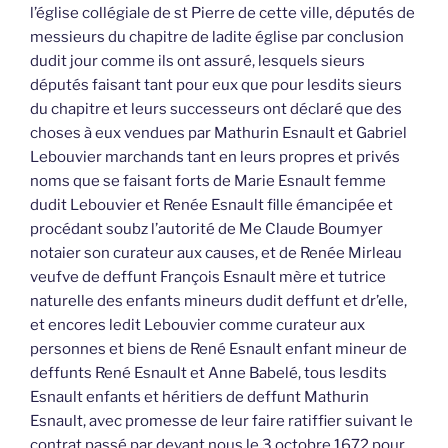
l’église collégiale de st Pierre de cette ville, députés de
messieurs du chapitre de ladite église par conclusion
dudit jour comme ils ont assuré, lesquels sieurs
députés faisant tant pour eux que pour lesdits sieurs
du chapitre et leurs successeurs ont déclaré que des
choses à eux vendues par Mathurin Esnault et Gabriel
Lebouvier marchands tant en leurs propres et privés
noms que se faisant forts de Marie Esnault femme
dudit Lebouvier et Renée Esnault fille émancipée et
procédant soubz l’autorité de Me Claude Boumyer
notaier son curateur aux causes, et de Renée Mirleau
veufve de deffunt François Esnault mère et tutrice
naturelle des enfants mineurs dudit deffunt et dr’elle,
et encores ledit Lebouvier comme curateur aux
personnes et biens de René Esnault enfant mineur de
deffunts René Esnault et Anne Babelé, tous lesdits
Esnault enfants et héritiers de deffunt Mathurin
Esnault, avec promesse de leur faire ratiffier suivant le
contrat passé par devant nous le 3 octobre 1672 pour