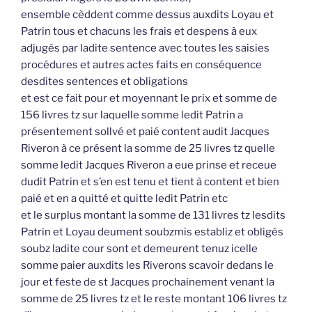
ensemble cèddent comme dessus auxdits Loyau et
Patrin tous et chacuns les frais et despens à eux
adjugés par ladite sentence avec toutes les saisies
procédures et autres actes faits en conséquence
desdites sentences et obligations
et est ce fait pour et moyennant le prix et somme de
156 livres tz sur laquelle somme ledit Patrin a
présentement sollvé et paié content audit Jacques
Riveron à ce présent la somme de 25 livres tz quelle
somme ledit Jacques Riveron a eue prinse et receue
dudit Patrin et s’en est tenu et tient à content et bien
paié et en a quitté et quitte ledit Patrin etc
et le surplus montant la somme de 131 livres tz lesdits
Patrin et Loyau deument soubzmis establiz et obligés
soubz ladite cour sont et demeurent tenuz icelle
somme paier auxdits les Riverons scavoir dedans le
jour et feste de st Jacques prochainement venant la
somme de 25 livres tz et le reste montant 106 livres tz