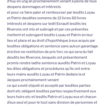
d’huy en ung an prochainement venant à peine de tous
despens dommages et intérests
et pour ce faire paier et rembourser par lesdits Loyau
et Patrin desdites somems de 12 livres 60 livres
intérests et despens sur ledit Esnault lesdits les
Riverons ont mis et subrogé et par ces présentes
mettent et subrogent lesdits Loyau et Patrin en leur
lieu et place et au droit d’hypothèque à eux acquis par
lesdites obligations et sentence sans aulcun garantage
éviction ne restitution de prix forc ce qui sera du fait
desdits les Riverons, lesquels ont présentement
promis rendre ladite sentence auxdits Patrin et Loyau
les dites obligations et procédures qu’ils ont entre
leurs mains auxdits Loyau et Patrin dedans la st
Jacques prochainement venant
ce qui a esté stipulé et accepté par lesdites parties
dont etc obligent lesdites parties respectivement eux
leurs hoirs etc et lesdits Patrin et Loyau eux et chacun
d’eux seul et pour le tout sans division de personnes et