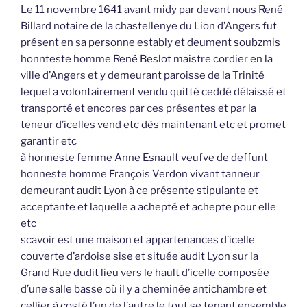
Le 11 novembre 1641 avant midy par devant nous René
Billard notaire de la chastellenye du Lion d’Angers fut
présent en sa personne estably et deument soubzmis
honnteste homme René Beslot maistre cordier en la
ville d’Angers et y demeurant paroisse de la Trinité
lequel a volontairement vendu quitté ceddé délaissé et
transporté et encores par ces présentes et par la
teneur d’icelles vend etc dès maintenant etc et promet
garantir etc
à honneste femme Anne Esnault veufve de deffunt
honneste homme François Verdon vivant tanneur
demeurant audit Lyon à ce présente stipulante et
acceptante et laquelle a achepté et achepte pour elle
etc
scavoir est une maison et appartenances d’icelle
couverte d’ardoise sise et située audit Lyon sur la
Grand Rue dudit lieu vers le hault d’icelle composée
d’une salle basse où il y a cheminée antichambre et
cellier à costé l’un de l’autre le tout se tenant ensemble