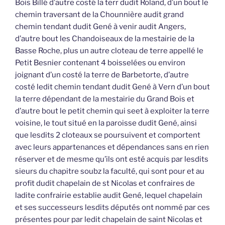
Bois Billé d’autre costé la terr dudit Roland, d’un bout le
chemin traversant de la Chounnière audit grand
chemin tendant dudit Gené à venir audit Angers,
d’autre bout les Chandoiseaux de la mestairie de la
Basse Roche, plus un autre cloteau de terre appellé le
Petit Besnier contenant 4 boisselées ou environ
joignant d’un costé la terre de Barbetorte, d’autre
costé ledit chemin tendant dudit Gené à Vern d’un bout
la terre dépendant de la mestairie du Grand Bois et
d’autre bout le petit chemin qui seet à exploiter la terre
voisine, le tout situé en la paroisse dudit Gené, ainsi
que lesdits 2 cloteaux se poursuivent et comportent
avec leurs appartenances et dépendances sans en rien
réserver et de mesme qu’ils ont esté acquis par lesdits
sieurs du chapitre soubz la faculté, qui sont pour et au
profit dudit chapelain de st Nicolas et confraires de
ladite confrairie establie audit Gené, lequel chapelain
et ses successeurs lesdits députés ont nommé par ces
présentes pour par ledit chapelain de saint Nicolas et