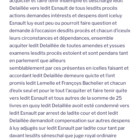
acquicter et faire tenir indempne et deschargé ledit
Delaillée vers ledit Esnault de tous lesdits procès
actions demandes intérests et despens dont iceluy
Esnault luy eust peu ou pourroit faire question et
demande à l’occasion desdits procés et chacun d’iceulx
leurs circonstances et dépendances, ensemble
acquiter ledit Delaillée de toutes amendes et yssues
examens lesdits procès estoient et sont pendans tant
en parlement que ailleurs
semblablement par ces présentes en icelles faisant et
accordant ledit Delaillée demeure quicte et l’ont
promis ledit Lemelle et Françoys Bachelier et chacun
d’eulx seul et pour le tout l’acquiter et faire tenir quite
vers ledit Esnault et tous autres de la somme de 25
livres en quoy ledit Delaillée avoit esté condemné vers
ledit Esnault par arrest de ladite cour et dont ledit
Delaillée demandoit compensation sur autres despens
à luy adjugés sur ledit Esnault par ladite cour tant par
davant lesdits séneschal que juge royal ordinaire