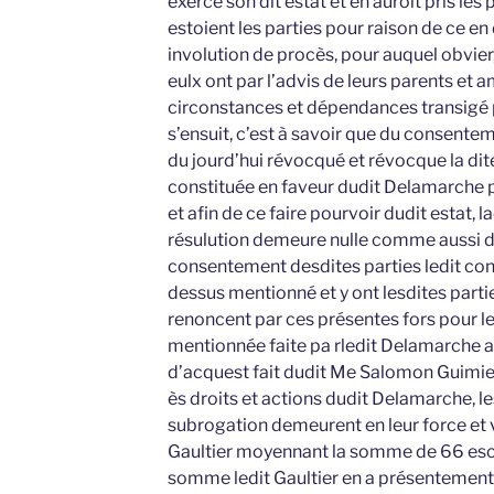
exercé son dit estat et en auroit pris les
estoient les parties pour raison de ce 
involution de procès, pour auquel obvier,
eulx ont par l’advis de leurs parents et 
circonstances et dépendances transigé
s’ensuit, c’est à savoir que du consentem
du jourd’hui révocqué et révocque la dit
constituée en faveur dudit Delamarche po
et afin de ce faire pourvoir dudit estat, 
résulution demeure nulle comme aussi d
consentement desdites parties ledit con
dessus mentionné et y ont lesdites part
renoncent par ces présentes fors pour le
mentionnée faite pa rledit Delamarche a
d’acquest fait dudit Me Salomon Guimier
ès droits et actions dudit Delamarche, l
subrogation demeurent en leur force et v
Gaultier moyennant la somme de 66 escuz
somme ledit Gaultier en a présentement