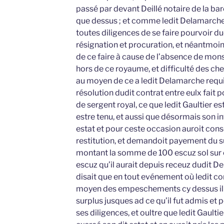
passé par devant Deillé notaire de la bar
que dessus ; et comme ledit Delamarche 
toutes diligences de se faire pourvoir dud
résignation et procuration, et néantmoing
de ce faire à cause de l’absence de mons
hors de ce royaume, et difficulté des c
au moyen de ce a ledit Delamarche requis
résolution dudit contrat entre eulx fait p
de sergent royal, ce que ledit Gaultier est
estre tenu, et aussi que désormais son in
estat et pour ceste occasion auroit cons
restitution, et demandoit payement du s
montant la somme de 100 escuz sol sur 
escuz qu’il aurait depuis receuz dudit D
disait que en tout evénement où ledit co
moyen des empeschements cy dessus il n’
surplus jusques ad ce qu’il fut admis et
ses diligences, et oultre que ledit Gaulti