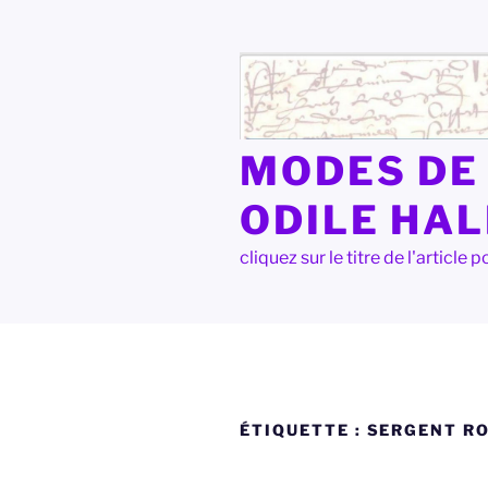
Aller
au
contenu
principal
MODES DE 
ODILE HA
cliquez sur le titre de l'articl
ÉTIQUETTE :
SERGENT R