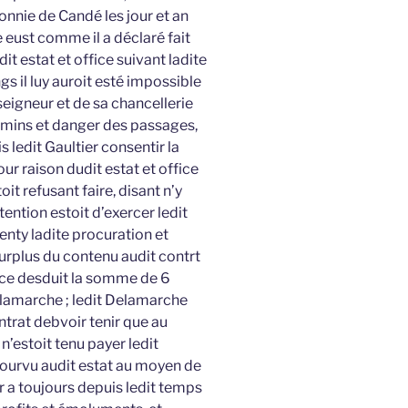
onnie de Candé les jour et an
eust comme il a déclaré fait
it estat et office suivant ladite
s il luy auroit esté impossible
eigneur et de sa chancellerie
hemins et danger des passages,
 ledit Gaultier consentir la
our raison dudit estat et office
oit refusant faire, disant n’y
tention estoit d’exercer ledit
enty ladite procuration et
urplus du contenu audit contrt
ce desduit la somme de 6
elamarche ; ledit Delamarche
ntrat debvoir tenir que au
estoit tenu payer ledit
 pourvu audit estat au moyen de
er a toujours depuis ledit temps