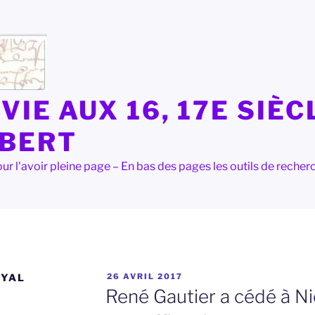
VIE AUX 16, 17E SIÈC
LBERT
e pour l'avoir pleine page – En bas des pages les outils de rec
PUBLIÉ
OYAL
26 AVRIL 2017
LE
René Gautier a cédé à N