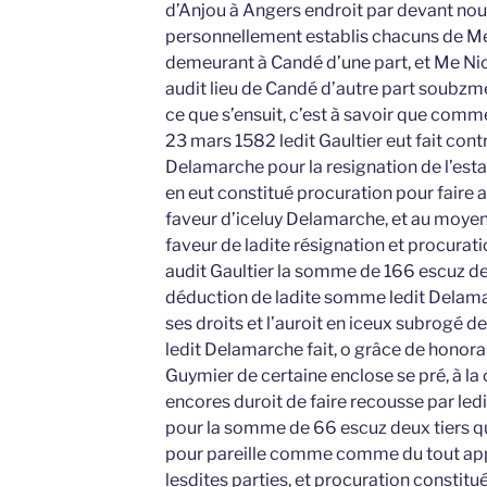
d’Anjou à Angers endroit par devant nou
personnellement establis chacuns de Me
demeurant à Candé d’une part, et Me N
audit lieu de Candé d’autre part soubzme
ce que s’ensuit, c’est à savoir que comme
23 mars 1582 ledit Gaultier eut fait cont
Delamarche pour la resignation de l’estat
en eut constitué procuration pour faire 
faveur d’iceluy Delamarche, et au moyen
faveur de ladite résignation et procurati
audit Gaultier la somme de 166 escuz deux
déduction de ladite somme ledit Delamar
ses droits et l’auroit en iceux subrogé d
ledit Delamarche fait, o grâce de hon
Guymier de certaine enclose se pré, à la
encores duroit de faire recousse par ledit
pour la somme de 66 escuz deux tiers qu
pour pareille comme comme du tout apper
lesdites parties, et procuration constituée