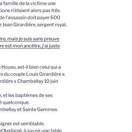
 la famille de la victime une
ions n’étaient alors pas très
de l’assassin doit payer 600
 Jean Girardière, sergent royal.
ière, mais je suis sans preuve
e est mon ancêtre, j’ai juste
 Hoyau, est-il bien celui qui a
s du couple Louis Girardière x
rdière x Chambellay 10 juin
e, et les baptêmes de ses
té quelconque.
Chambellay et Sainte Gemmes
signer est semblable.
d’Andigné, à savoir une table