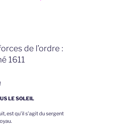
orces de l’ordre :
é 1611
!
US LE SOLEIL
t, est qu’il s’agit du sergent
Loyau.