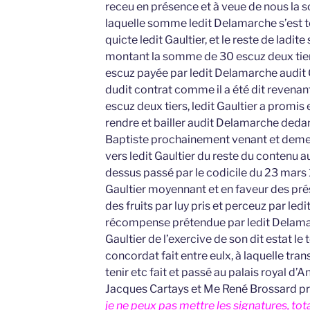
receu en présence et à veue de nous la 
laquelle somme ledit Delamarche s’est te
quicte ledit Gaultier, et le reste de lad
montant la somme de 30 escuz deux tie
escuz payée par ledit Delamarche audit G
dudit contrat comme il a été dit revenan
escuz deux tiers, ledit Gaultier a promis
rendre et bailler audit Delamarche dedans
Baptiste prochainement venant et deme
vers ledit Gaultier du reste du contenu a
dessus passé par le codicile du 23 mars 
Gaultier moyennant et en faveur des pré
des fruits par luy pris et perceuz par ledi
récompense prétendue par ledit Delamarc
Gaultier de l’exercive de son dit estat le 
concordat fait entre eulx, à laquelle tra
tenir etc fait et passé au palais royal d
Jacques Cartays et Me René Brossard pr
je ne peux pas mettre les signatures, tot