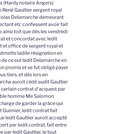
s (Hardy notaire Angers)
 René Gaultier sergent royal
icolas Delamarche demeurant
ctant etc confessent avoir fait
 ainsi toit que dès les vendredi
rat et concordat avec ledit
 et office de sergent royal et
admette ladite résignation en
 de ce eut ledit Delamarche en
on promis et se fut obligé payer
 tiers, et dès lors en
cha auroit cédé audit Gaultier
e certain contrat d’acquest par
orable homme Me Salomon
 charge de garder la grâce qui
 Guimier, ledit contrat fait
e ledit Gaultier auroit accepté
t par ledit contrat, fait entre
 par ledit Gaultier, le tout