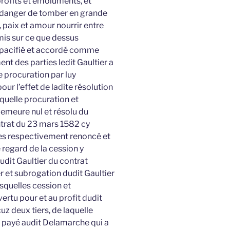
 profits et émoluments, et
en danger de tomber en grande
 paix et amour nourrir entre
amis sur ce que dessus
 pacifié et accordé comme
ent des parties ledit Gaultier a
e procuration par luy
ur l’effet de ladite résolution
laquelle procuration et
emeure nul et résolu du
trat du 23 mars 1582 cy
ies respectivement renoncé et
 regard de la cession y
udit Gaultier du contrat
 et subrogation dudit Gaultier
esquelles cession et
ertu pour et au profit dudit
 deux tiers, de laquelle
 payé audit Delamarche qui a