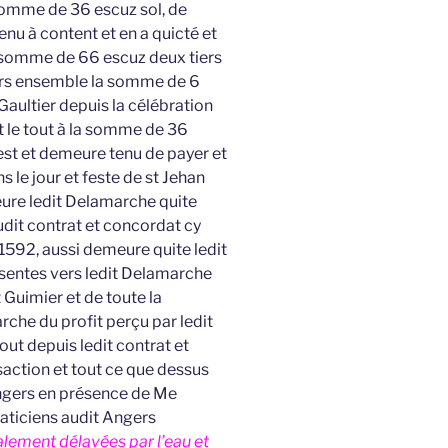
somme de 36 escuz sol, de
nu à content et en a quicté et
ite somme de 66 escuz deux tiers
rs ensemble la somme de 6
aultier depuis la célébration
t le tout à la somme de 36
 est et demeure tenu de payer et
 le jour et feste de st Jehan
ure ledit Delamarche quite
udit contrat et concordat cy
1592, aussi demeure quite ledit
sentes vers ledit Delamarche
t Guimier et de toute la
he du profit perçu par ledit
tout depuis ledit contrat et
nsaction et tout ce que dessus
’Angers en présence de Me
aticiens audit Angers
alement délavées par l’eau et