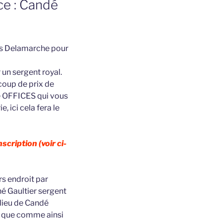
ice : Candé
las Delamarche pour
 un sergent royal.
ucoup de prix de
e OFFICES qui vous
 ici cela fera le
cription (voir ci-
rs endroit par
é Gaultier sergent
lieu de Candé
ir que comme ainsi