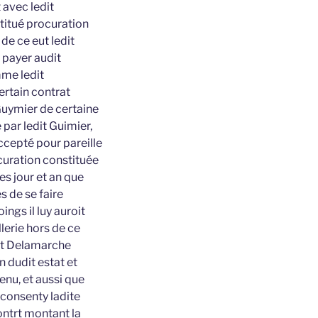
 avec ledit
stitué procuration
de ce eut ledit
 payer audit
mme ledit
ertain contrat
uymier de certaine
 par ledit Guimier,
accepté pour pareille
curation constituée
es jour et an que
s de se faire
ings il luy auroit
lerie hors de ce
dit Delamarche
n dudit estat et
tenu, et aussi que
 consenty ladite
ontrt montant la