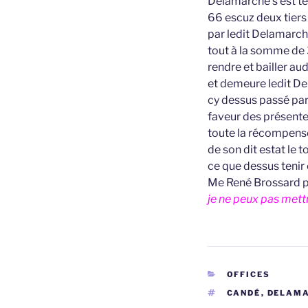
Delamarche s’est ten
66 escuz deux tier
par ledit Delamarche
tout à la somme de 3
rendre et bailler a
et demeure ledit De
cy dessus passé par
faveur des présentes
toute la récompense
de son dit estat le t
ce que dessus tenir 
Me René Brossard p
je ne peux pas mettr
CATÉGORIES
OFFICES
ÉTIQUETTES
CANDÉ
,
DELAM