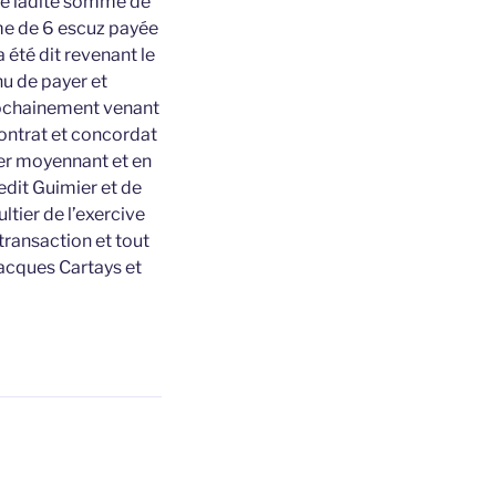
e de ladite somme de
me de 6 escuz payée
 été dit revenant le
nu de payer et
prochainement venant
contrat et concordat
ier moyennant et en
edit Guimier et de
tier de l’exercive
 transaction et tout
Jacques Cartays et