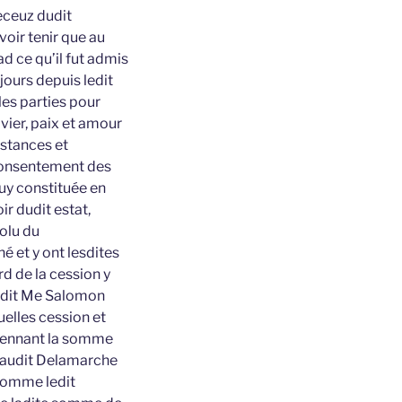
eceuz dudit
oir tenir que au
d ce qu’il fut admis
jours depuis ledit
les parties pour
vier, paix et amour
nstances et
 consentement des
luy constituée en
ir dudit estat,
olu du
 et y ont lesdites
d de la cession y
dudit Me Salomon
uelles cession et
oyennant la somme
é audit Delamarche
 somme ledit