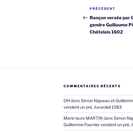
Navigation
Article
PRÉCÉDENT
de
précédent
Rançon versée par 
gendre Guillaume Pi
l’article
Châtelais 1602
COMMENTAIRES RÉCENTS
OH
dans
Simon Nigueau et Guillemin
vendent un pré, Juvardeil 1583
Marie laure MARTIN
dans
Simon Nig
Guillemine Fournier vendent un pré, 