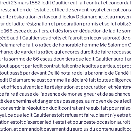
dredi 23 mars 1582 ledit Gaultier eut fait contrat et concordat
esignation de l’estat et office de sergent royal et en eut con
adite résignation en faveur d’iceluy Delamarche, et au moyen 
r de ladite résignation et procuration promis et se fut obligé
e 166 escuz deux tiers, et dès lors en déduction de ladite so
dé audit Gaultier ses droits et l’auroit en iceux subrogé de c
t Delamarche fait, o grâce de honorable homme Me Salomon G
 charge de garder la grâce qui encores duroit de faire recousse
our la somme de 66 escuz deux tiers que ledit Gaultier auroit 
 appert par ledit contrat, fait entre lesdites parties, et pro
le tout passé par devant Deillé notaire de la baronnie de Candé l
edit Delamarche eust comme il a déclaré fait toutes diligence
 et office suivant ladite résignation et procuration, et néantmo
ce faire à cause de l’absence de monseigneur et de sa chancel
lté des chemins et danger des passages, au moyen de ce a le
 consentir la résolution dudit contrat entre eulx fait pour raiso
al, ce que ledit Gaultier estoit refusant faire, disant n’y estre 
ion estoit d’exercer ledit estat et pour ceste occasion auroit
itution, et demandoit payement du surplus du contenu audit c