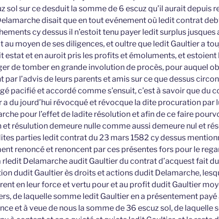
sol sur ce desduit la somme de 6 escuz qu’il aurait depuis r
Delamarche disait que en tout evénement où ledit contrat debv
ents cy dessus il n’estoit tenu payer ledit surplus jusques a
t au moyen de ses diligences, et oultre que ledit Gaultier a tou
 estat et en auroit pris les profits et émoluments, et estoient 
ger de tomber en grande involution de procès, pour auquel ob
nt par l’advis de leurs parents et amis sur ce que dessus circo
é pacifié et accordé comme s’ensuit, c’est à savoir que du
er a du jourd’hui révocqué et révocque la dite procuration par 
che pour l’effet de ladite résolution et afin de ce faire pourvo
n et résulution demeure nulle comme aussi demeure nul et rés
es parties ledit contrat du 23 mars 1582 cy dessus mentionné
ent renoncé et renoncent par ces présentes fors pour le regar
 rledit Delamarche audit Gaultier du contrat d’acquest fait 
on dudit Gaultier ès droits et actions dudit Delamarche, lesq
nt en leur force et vertu pour et au profit dudit Gaultier m
ers, de laquelle somme ledit Gaultier en a présentement pay
ence et à veue de nous la somme de 36 escuz sol, de laquelle