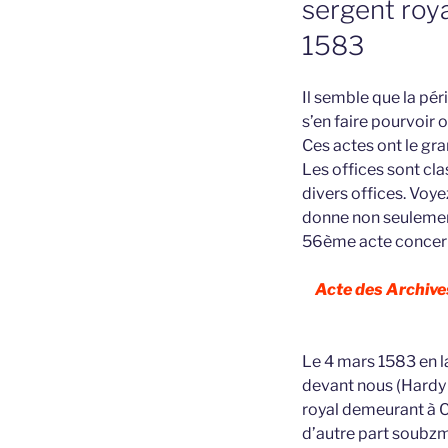
sergent roya
1583
Il semble que la pé
s’en faire pourvoir o
Ces actes ont le gra
Les offices sont cla
divers offices. Voy
donne non seulement 
56ème acte concerna
Acte des Archives
Le 4 mars 1583 en l
devant nous (Hardy 
royal demeurant à 
d’autre part soubzme