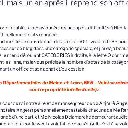
l, mais un an après il reprend son off
riode troublée a occasionnée beaucoup de difficultés à Nico
fficiellement et il y renonce.
nd mérite de nous donner des prix, ici 500 livres en 1583 pour
ssés sur ce blog dans une catégorie spéciale, et j’ai déjà bea
ez le menu déroulant CATEGORIES à droite, à la lette O comm
les liens, mais vous précise le nombre d’actes de la catégorie,
nt un office et son achat et/ou cession.
 Départementales du Maine-et-Loire, 5E5 – Voici sa retrans
contre propriété intellectuelle) :
a cour du roi notre sire et de monseigneur duc d’Anjou à Ange
notaire Angers) personnellement establis chacuns de Me Ren
Candé d’une part, et Me Nicolas Delamarche demeurant audit 
ctant etc confessent avoir fait ce que s’ensuit, c’est à savo