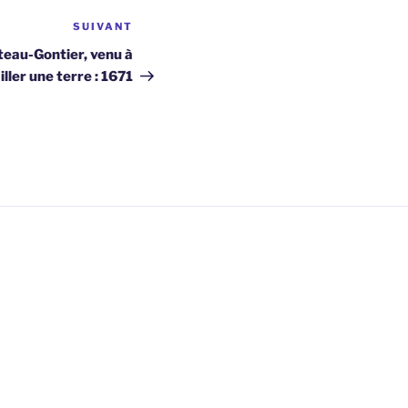
SUIVANT
Article
suivant
teau-Gontier, venu à
ller une terre : 1671