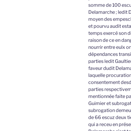
somme de 100 escuz 
Delamarche ; ledit 
moyen des empeschem
et pourvu audit esta
temps exercé son dit
raison de ce en dan
nourrir entre eulx o
dépendances transig
parties ledit Gaulti
faveur dudit Delamar
laquelle procuratio
consentement desdit
parties respectivem
mentionnée faite pa
Guimier et subrogati
subrogation demeure
de 66 escuz deux ti
qui a receu en prés