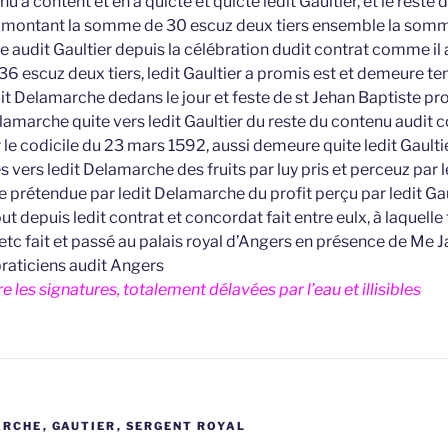
u à content et en a quicté et quicte ledit Gaultier, et le rest
s montant la somme de 30 escuz deux tiers ensemble la som
 audit Gaultier depuis la célébration dudit contrat comme il a
6 escuz deux tiers, ledit Gaultier a promis est et demeure te
udit Delamarche dedans le jour et feste de st Jehan Baptiste 
lamarche quite vers ledit Gaultier du reste du contenu audit 
 le codicile du 23 mars 1592, aussi demeure quite ledit Gault
 vers ledit Delamarche des fruits par luy pris et perceuz par l
 prétendue par ledit Delamarche du profit perçu par ledit Gaul
out depuis ledit contrat et concordat fait entre eulx, à laquelle
etc fait et passé au palais royal d’Angers en présence de Me 
raticiens audit Angers
e les signatures, totalement délavées par l’eau et illisibles
ARCHE
,
GAUTIER
,
SERGENT ROYAL