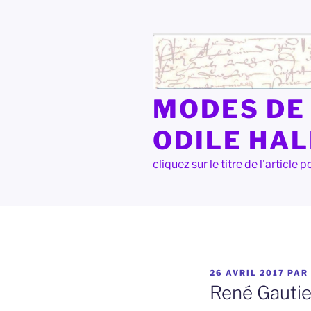
Aller
au
contenu
principal
MODES DE 
ODILE HA
cliquez sur le titre de l'articl
PUBLIÉ
26 AVRIL 2017
PAR
LE
René Gautie