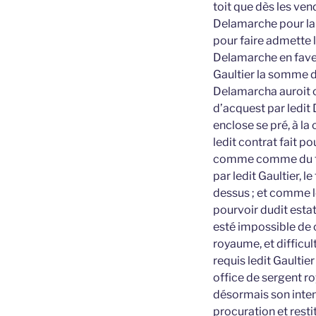
toit que dès les ven
Delamarche pour la r
pour faire admette l
Delamarche en faveu
Gaultier la somme d
Delamarcha auroit cé
d’acquest par ledi
enclose se pré, à la
ledit contrat fait p
comme comme du tout
par ledit Gaultier, 
dessus ; et comme l
pourvoir dudit estat
esté impossible de 
royaume, et difficu
requis ledit Gaultier
office de sergent roy
désormais son intent
procuration et rest