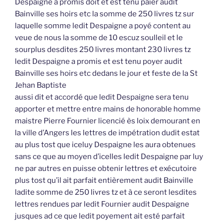
Despaigne a promis doit et est tenu paier audit
Bainville ses hoirs etc la somme de 250 livres tz sur
laquelle somme ledit Despaigne a poyé content au
veue de nous la somme de 10 escuz soulleil et le
sourplus desdites 250 livres montant 230 livres tz
ledit Despaigne a promis et est tenu poyer audit
Bainville ses hoirs etc dedans le jour et feste de la St
Jehan Baptiste
aussi dit et accordé que ledit Despaigne sera tenu
apporter et mettre entre mains de honorable homme
maistre Pierre Fournier licencié ès loix demourant en
la ville d’Angers les lettres de impétration dudit estat
au plus tost que iceluy Despaigne les aura obtenues
sans ce que au moyen d’icelles ledit Despaigne par luy
ne par autres en puisse obtenir lettres et exécutoire
plus tost qu’il ait parfait entièrement audit Bainville
ladite somme de 250 livres tz et à ce seront lesdites
lettres rendues par ledit Fournier audit Despaigne
jusques ad ce que ledit poyement ait esté parfait