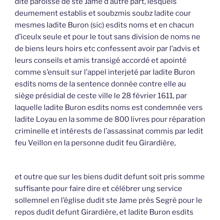
dite paroisse de ste Jame d’autre part, lesquels
deumement establis et soubzmis soubz ladite cour
mesmes ladite Buron (sic) esdits noms et en chacun
d’iceulx seule et pour le tout sans division de noms ne
de biens leurs hoirs etc confessent avoir par l’advis et
leurs conseils et amis transigé accordé et apointé
comme s’ensuit sur l’appel interjeté par ladite Buron
esdits noms de la sentence donnée contre elle au
siège présidial de ceste ville le 28 février 1611, par
laquelle ladite Buron esdits noms est condemnée vers
ladite Loyau en la somme de 800 livres pour réparation
criminelle et intérests de l’assassinat commis par ledit
feu Veillon en la personne dudit feu Girardière,
et outre que sur les biens dudit defunt soit pris somme
suffisante pour faire dire et célébrer ung service
sollemnel en l’église dudit ste Jame près Segré pour le
repos dudit defunt Girardière, et ladite Buron esdits