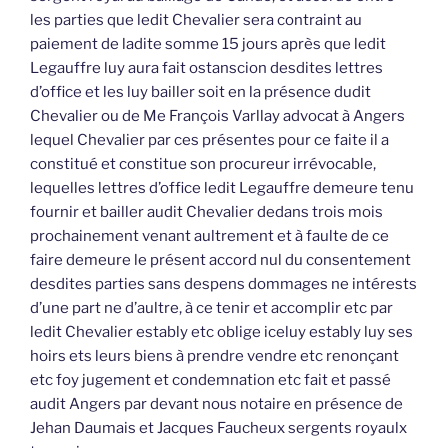
les parties que ledit Chevalier sera contraint au
paiement de ladite somme 15 jours après que ledit
Legauffre luy aura fait ostanscion desdites lettres
d’office et les luy bailler soit en la présence dudit
Chevalier ou de Me François Varllay advocat à Angers
lequel Chevalier par ces présentes pour ce faite il a
constitué et constitue son procureur irrévocable,
lequelles lettres d’office ledit Legauffre demeure tenu
fournir et bailler audit Chevalier dedans trois mois
prochainement venant aultrement et à faulte de ce
faire demeure le présent accord nul du consentement
desdites parties sans despens dommages ne intérests
d’une part ne d’aultre, à ce tenir et accomplir etc par
ledit Chevalier estably etc oblige iceluy estably luy ses
hoirs ets leurs biens à prendre vendre etc renonçant
etc foy jugement et condemnation etc fait et passé
audit Angers par devant nous notaire en présence de
Jehan Daumais et Jacques Faucheux sergents royaulx