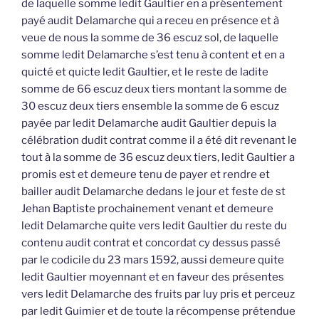
de laquelle somme ledit Gaultier en a présentement
payé audit Delamarche qui a receu en présence et à
veue de nous la somme de 36 escuz sol, de laquelle
somme ledit Delamarche s’est tenu à content et en a
quicté et quicte ledit Gaultier, et le reste de ladite
somme de 66 escuz deux tiers montant la somme de
30 escuz deux tiers ensemble la somme de 6 escuz
payée par ledit Delamarche audit Gaultier depuis la
célébration dudit contrat comme il a été dit revenant le
tout à la somme de 36 escuz deux tiers, ledit Gaultier a
promis est et demeure tenu de payer et rendre et
bailler audit Delamarche dedans le jour et feste de st
Jehan Baptiste prochainement venant et demeure
ledit Delamarche quite vers ledit Gaultier du reste du
contenu audit contrat et concordat cy dessus passé
par le codicile du 23 mars 1592, aussi demeure quite
ledit Gaultier moyennant et en faveur des présentes
vers ledit Delamarche des fruits par luy pris et perceuz
par ledit Guimier et de toute la récompense prétendue