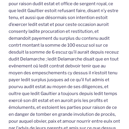
pour raison dudit estat et office de sergent royal, ce
que ledit Gaultier estoit refusant faire, disant n’y estre
tenu, et aussi que désormais son intention estoit
d’exercer ledit estat et pour ceste occasion auroit
consenty ladite procuration et restitution, et
demandoit payement du surplus du contenu audit
contrt montant la somme de 100 escuz sol sur ce
desduit la somme de 6 escuz qu’il aurait depuis receuz
dudit Delamarche ; ledit Delamarche disait que en tout
evénement où ledit contrat debvoir tenir que au
moyen des empeschements cy dessus il n’estoit tenu
payer ledit surplus jusques ad ce qu’il fut admis et
pourvu audit estat au moyen de ses diligences, et
oultre que ledit Gaultier a toujours depuis ledit temps
exercé son dit estat et en auroit pris les profits et
émoluments, et estoient les parties pour raison de ce
en danger de tomber en grande involution de procès,
pour auquel obvier, paix et amour nourrir entre eulx ont
par l’advis de leurs parents et amis sur ce que dessus