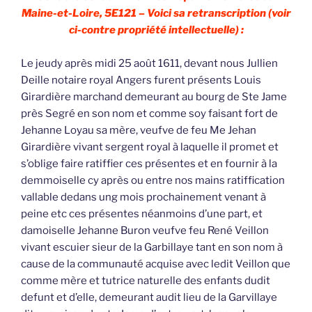
Maine-et-Loire, 5E121 – Voici sa retranscription (voir
ci-contre propriété intellectuelle) :
Le jeudy après midi 25 août 1611, devant nous Jullien
Deille notaire royal Angers furent présents Louis
Girardière marchand demeurant au bourg de Ste Jame
près Segré en son nom et comme soy faisant fort de
Jehanne Loyau sa mère, veufve de feu Me Jehan
Girardière vivant sergent royal à laquelle il promet et
s’oblige faire ratiffier ces présentes et en fournir à la
demmoiselle cy après ou entre nos mains ratiffication
vallable dedans ung mois prochainement venant à
peine etc ces présentes néanmoins d’une part, et
damoiselle Jehanne Buron veufve feu René Veillon
vivant escuier sieur de la Garbillaye tant en son nom à
cause de la communauté acquise avec ledit Veillon que
comme mère et tutrice naturelle des enfants dudit
defunt et d’elle, demeurant audit lieu de la Garvillaye