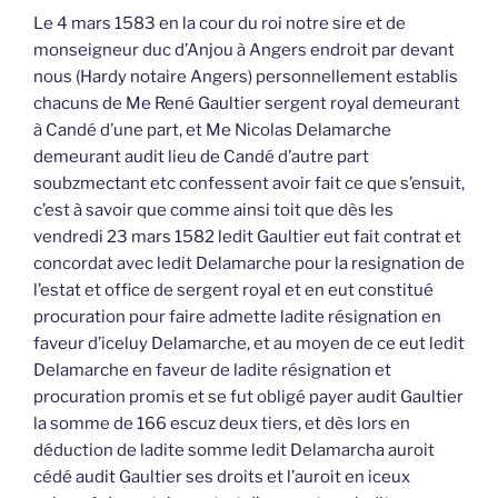
Le 4 mars 1583 en la cour du roi notre sire et de
monseigneur duc d’Anjou à Angers endroit par devant
nous (Hardy notaire Angers) personnellement establis
chacuns de Me René Gaultier sergent royal demeurant
à Candé d’une part, et Me Nicolas Delamarche
demeurant audit lieu de Candé d’autre part
soubzmectant etc confessent avoir fait ce que s’ensuit,
c’est à savoir que comme ainsi toit que dès les
vendredi 23 mars 1582 ledit Gaultier eut fait contrat et
concordat avec ledit Delamarche pour la resignation de
l’estat et office de sergent royal et en eut constitué
procuration pour faire admette ladite résignation en
faveur d’iceluy Delamarche, et au moyen de ce eut ledit
Delamarche en faveur de ladite résignation et
procuration promis et se fut obligé payer audit Gaultier
la somme de 166 escuz deux tiers, et dès lors en
déduction de ladite somme ledit Delamarcha auroit
cédé audit Gaultier ses droits et l’auroit en iceux