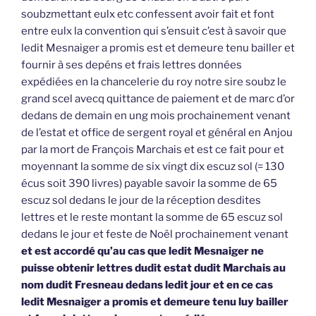
soubzmettant eulx etc confessent avoir fait et font
entre eulx la convention qui s’ensuit c’est à savoir que
ledit Mesnaiger a promis est et demeure tenu bailler et
fournir à ses depéns et frais lettres données
expédiées en la chancelerie du roy notre sire soubz le
grand scel avecq quittance de paiement et de marc d’or
dedans de demain en ung mois prochainement venant
de l’estat et office de sergent royal et général en Anjou
par la mort de François Marchais et est ce fait pour et
moyennant la somme de six vingt dix escuz sol (= 130
écus soit 390 livres) payable savoir la somme de 65
escuz sol dedans le jour de la réception desdites
lettres et le reste montant la somme de 65 escuz sol
dedans le jour et feste de Noël prochainement venant
et est accordé qu’au cas que ledit Mesnaiger ne
puisse obtenir lettres dudit estat dudit Marchais au
nom dudit Fresneau dedans ledit jour et en ce cas
ledit Mesnaiger a promis et demeure tenu luy bailler