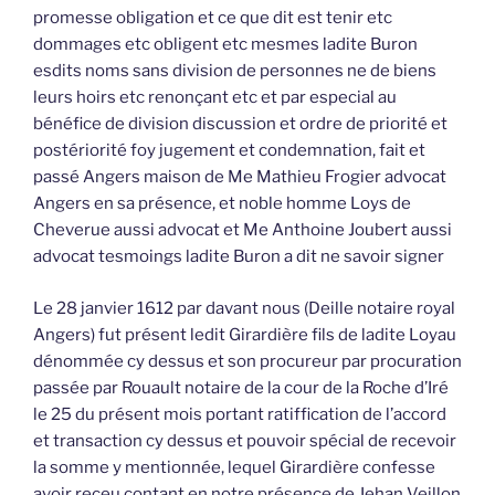
promesse obligation et ce que dit est tenir etc
dommages etc obligent etc mesmes ladite Buron
esdits noms sans division de personnes ne de biens
leurs hoirs etc renonçant etc et par especial au
bénéfice de division discussion et ordre de priorité et
postériorité foy jugement et condemnation, fait et
passé Angers maison de Me Mathieu Frogier advocat
Angers en sa présence, et noble homme Loys de
Cheverue aussi advocat et Me Anthoine Joubert aussi
advocat tesmoings ladite Buron a dit ne savoir signer
Le 28 janvier 1612 par davant nous (Deille notaire royal
Angers) fut présent ledit Girardière fils de ladite Loyau
dénommée cy dessus et son procureur par procuration
passée par Rouault notaire de la cour de la Roche d’Iré
le 25 du présent mois portant ratiffication de l’accord
et transaction cy dessus et pouvoir spécial de recevoir
la somme y mentionnée, lequel Girardière confesse
avoir receu contant en notre présence de Jehan Veillon