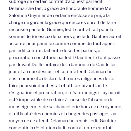
subrogé de certain contrat d’acquest par ledit
Delamarche fait, o grâce de honorable homme Me
Salomon Guymier de certaine enclose se pré, à la
charge de garder la grâce qui encores duroit de faire
recousse par ledit Guimier, ledit contrat fait pour la
somme de 66 escuz deux tiers que ledit Gaultier auroit
accepté pour pareille comme comme du tout appert
par ledit contrat, fait entre lesdites parties, et
procuration constituée par ledit Gaultier, le tout passé
par devant Deillé notaire de la baronnie de Candé les
jour et an que dessus ; et comme ledit Delamarche
eust comme il a déclaré fait toutes diligences de se
faire pourvoir dudit estat et office suivant ladite
résignation et procuration, et néantmoings il luy auroit
esté impossible de ce faire à cause de l’absence de
monseigneur et de sa chancellerie hors de ce royaume,
et difficulté des chemins et danger des passages, au
moyen de ce a ledit Delamarche requis ledit Gaultier
consentir la résolution dudit contrat entre eulx fait