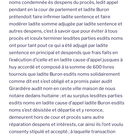
noms condemnée ès despens du procès, ledit appel
pendant en la cour de parlement et ladite Buron
prétendoit faire infirmer ladite sentence et faire
modérer ladite somme adjugée par ladite sentence et
autres despens, c’est à savoir que pour éviter à tous
procès et iceulx terminer lesdites parties esdits noms
ont pour tant pout ce qui a été adjugé par ladite
sentence en principal et despends que frais faits en
l’exécution d’icelle et en ladite cause d’appel jusques à
huy accordé et composé à la somme de 600 livres
tournois que ladite Buron esdits noms solidairement
comme dit est s’est obligé et a promis paier audit
Girardière audit nom en ceste ville maison de nous
notaire dedans huitaine ; et au surplus lesdites parties
esdits noms en ladite cause d’appel ladite Buron esdits
noms s’est désistée et départie et y renonce,
demeurent hors de cour et procès sans autre
réparation despens et intérests, car ainsi ils l’ont voulu
consenty stipulé et accepté ; à laquelle transaction