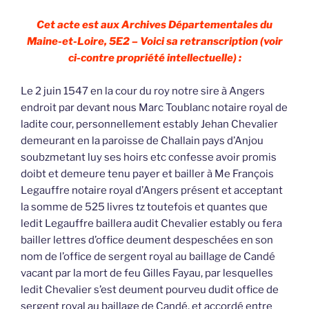
Cet acte est aux Archives Départementales du
Maine-et-Loire, 5E2 – Voici sa retranscription (voir
ci-contre propriété intellectuelle) :
Le 2 juin 1547 en la cour du roy notre sire à Angers
endroit par devant nous Marc Toublanc notaire royal de
ladite cour, personnellement estably Jehan Chevalier
demeurant en la paroisse de Challain pays d’Anjou
soubzmetant luy ses hoirs etc confesse avoir promis
doibt et demeure tenu payer et bailler à Me François
Legauffre notaire royal d’Angers présent et acceptant
la somme de 525 livres tz toutefois et quantes que
ledit Legauffre baillera audit Chevalier estably ou fera
bailler lettres d’office deument despeschées en son
nom de l’office de sergent royal au baillage de Candé
vacant par la mort de feu Gilles Fayau, par lesquelles
ledit Chevalier s’est deument pourveu dudit office de
sergent royal au baillage de Candé, et accordé entre