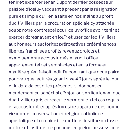
tenir et excercer Jehan Dupont dernier possesseur
paisible d’iceluy vacquant à présent par la résignation
pure et simple qu’il en a faite en nos mains au profit
dudit Villiers par la procuration spéciale cy attachée
soubz notre contrescel pour iceluy office avoir tenir et
exercer doresnavant en jouïr et user par ledit Villiers
aux honneurs auctoritez prérogatives prééminences
libertez franchises profits revenuz droicts et
esmoluements accoustumés et audit office
appartenant telz et semblables et en la forme et
manière qu’en faisoit ledit Dupont tant que nous plaira
pourveu que ledit résignant vive 40 jours après le jour
et la date de cesdites présenes, si donnons en
mandement au sénéchal d’Anjou ou son lieutenant que
dudit Villiers pris et receu le serment en tel cas requis
et accoustumé et après luy estre apparu de des bonne
vie mœurs conversation et religion catholique
apostolique et romaine il le mette et institue ou fasse
mettre et instituer de par nous en pleine possession et