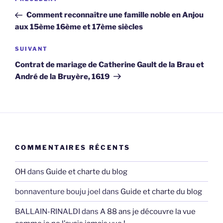
Article
de
précédent
Comment reconnaître une famille noble en Anjou
l’article
aux 15ème 16ème et 17ème siècles
Article
SUIVANT
suivant
Contrat de mariage de Catherine Gault de la Brau et
André de la Bruyère, 1619
COMMENTAIRES RÉCENTS
OH
dans
Guide et charte du blog
bonnaventure bouju joel
dans
Guide et charte du blog
BALLAIN-RINALDI
dans
A 88 ans je découvre la vue