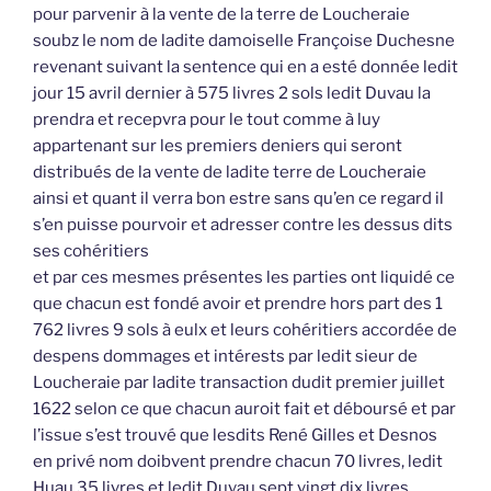
pour parvenir à la vente de la terre de Loucheraie
soubz le nom de ladite damoiselle Françoise Duchesne
revenant suivant la sentence qui en a esté donnée ledit
jour 15 avril dernier à 575 livres 2 sols ledit Duvau la
prendra et recepvra pour le tout comme à luy
appartenant sur les premiers deniers qui seront
distribués de la vente de ladite terre de Loucheraie
ainsi et quant il verra bon estre sans qu’en ce regard il
s’en puisse pourvoir et adresser contre les dessus dits
ses cohéritiers
et par ces mesmes présentes les parties ont liquidé ce
que chacun est fondé avoir et prendre hors part des 1
762 livres 9 sols à eulx et leurs cohéritiers accordée de
despens dommages et intérests par ledit sieur de
Loucheraie par ladite transaction dudit premier juillet
1622 selon ce que chacun auroit fait et déboursé et par
l’issue s’est trouvé que lesdits René Gilles et Desnos
en privé nom doibvent prendre chacun 70 livres, ledit
Huau 35 livres et ledit Duvau sept vingt dix livres