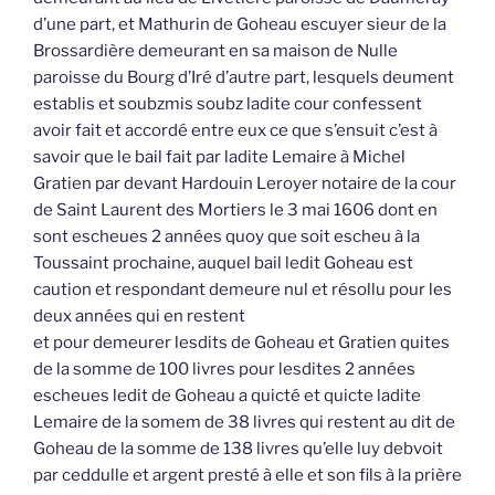
d’une part, et Mathurin de Goheau escuyer sieur de la
Brossardière demeurant en sa maison de Nulle
paroisse du Bourg d’Iré d’autre part, lesquels deument
establis et soubzmis soubz ladite cour confessent
avoir fait et accordé entre eux ce que s’ensuit c’est à
savoir que le bail fait par ladite Lemaire à Michel
Gratien par devant Hardouin Leroyer notaire de la cour
de Saint Laurent des Mortiers le 3 mai 1606 dont en
sont escheues 2 années quoy que soit escheu à la
Toussaint prochaine, auquel bail ledit Goheau est
caution et respondant demeure nul et résollu pour les
deux années qui en restent
et pour demeurer lesdits de Goheau et Gratien quites
de la somme de 100 livres pour lesdites 2 années
escheues ledit de Goheau a quicté et quicte ladite
Lemaire de la somem de 38 livres qui restent au dit de
Goheau de la somme de 138 livres qu’elle luy debvoit
par ceddulle et argent presté à elle et son fils à la prière