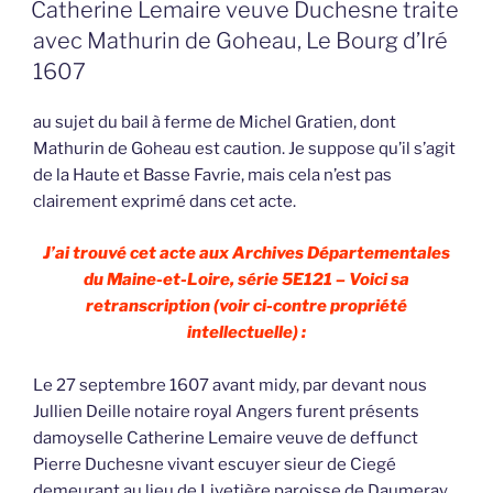
LE
Catherine Lemaire veuve Duchesne traite
avec Mathurin de Goheau, Le Bourg d’Iré
1607
au sujet du bail à ferme de Michel Gratien, dont
Mathurin de Goheau est caution. Je suppose qu’il s’agit
de la Haute et Basse Favrie, mais cela n’est pas
clairement exprimé dans cet acte.
J’ai trouvé cet acte aux Archives Départementales
du Maine-et-Loire, série 5E121 – Voici sa
retranscription (voir ci-contre propriété
intellectuelle) :
Le 27 septembre 1607 avant midy, par devant nous
Jullien Deille notaire royal Angers furent présents
damoyselle Catherine Lemaire veuve de deffunct
Pierre Duchesne vivant escuyer sieur de Ciegé
demeurant au lieu de Livetière paroisse de Daumeray