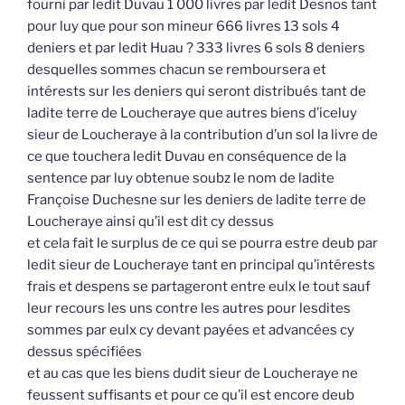
fourni par ledit Duvau 1 000 livres par ledit Desnos tant
pour luy que pour son mineur 666 livres 13 sols 4
deniers et par ledit Huau ? 333 livres 6 sols 8 deniers
desquelles sommes chacun se remboursera et
intérests sur les deniers qui seront distribués tant de
ladite terre de Loucheraye que autres biens d’iceluy
sieur de Loucheraye à la contribution d’un sol la livre de
ce que touchera ledit Duvau en conséquence de la
sentence par luy obtenue soubz le nom de ladite
Françoise Duchesne sur les deniers de ladite terre de
Loucheraye ainsi qu’il est dit cy dessus
et cela fait le surplus de ce qui se pourra estre deub par
ledit sieur de Loucheraye tant en principal qu’intérests
frais et despens se partageront entre eulx le tout sauf
leur recours les uns contre les autres pour lesdites
sommes par eulx cy devant payées et advancées cy
dessus spécifiées
et au cas que les biens dudit sieur de Loucheraye ne
feussent suffisants et pour ce qu’il est encore deub