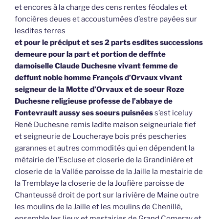
et encores à la charge des cens rentes féodales et
foncières deues et accoustumées d’estre payées sur
lesdites terres
et pour le préciput et ses 2 parts esdites successions
demeure pour la part et portion de deffnte
damoiselle Claude Duchesne vivant femme de
deffunt noble homme François d’Orvaux vivant
seigneur de la Motte d’Orvaux et de soeur Roze
Duchesne religieuse professe de l’abbaye de
Fontevrault aussy ses soeurs puisnées
s’est iceluy
René Duchesne remis ladite maison seigneuriale fief
et seigneurie de Loucheraye bois prés pescheries
garannes et autres commodités qui en dépendent la
métairie de l’Escluse et closerie de la Grandinière et
closerie de la Vallée paroisse de la Jaille la mestairie de
la Tremblaye la closerie de la Joufière paroisse de
Chanteussé droit de port sur la rivière de Maine outre
les moulins de la Jaille et les moulins de Chenillé,
ensemble les lieux et mestairies de Grand Comeray et