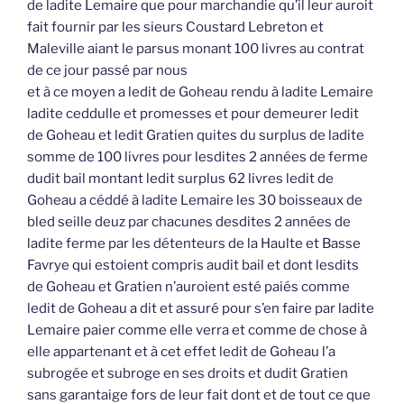
de ladite Lemaire que pour marchandie qu’il leur auroit
fait fournir par les sieurs Coustard Lebreton et
Maleville aiant le parsus monant 100 livres au contrat
de ce jour passé par nous
et à ce moyen a ledit de Goheau rendu à ladite Lemaire
ladite ceddulle et promesses et pour demeurer ledit
de Goheau et ledit Gratien quites du surplus de ladite
somme de 100 livres pour lesdites 2 années de ferme
dudit bail montant ledit surplus 62 livres ledit de
Goheau a céddé à ladite Lemaire les 30 boisseaux de
bled seille deuz par chacunes desdites 2 années de
ladite ferme par les détenteurs de la Haulte et Basse
Favrye qui estoient compris audit bail et dont lesdits
de Goheau et Gratien n’auroient esté paiés comme
ledit de Goheau a dit et assuré pour s’en faire par ladite
Lemaire paier comme elle verra et comme de chose à
elle appartenant et à cet effet ledit de Goheau l’a
subrogée et subroge en ses droits et dudit Gratien
sans garantaige fors de leur fait dont et de tout ce que