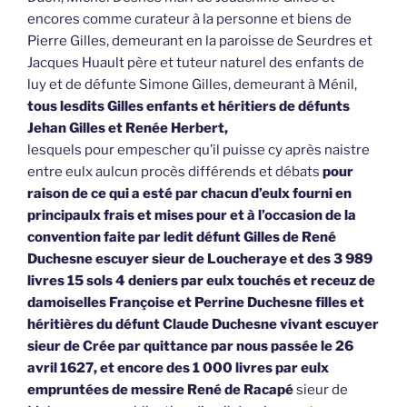
encores comme curateur à la personne et biens de
Pierre Gilles, demeurant en la paroisse de Seurdres et
Jacques Huault père et tuteur naturel des enfants de
luy et de défunte Simone Gilles, demeurant à Ménil,
tous lesdits Gilles enfants et héritiers de défunts
Jehan Gilles et Renée Herbert,
lesquels pour empescher qu’il puisse cy après naistre
entre eulx aulcun procès différends et débats
pour
raison de ce qui a esté par chacun d’eulx fourni en
principaulx frais et mises pour et à l’occasion de la
convention faite par ledit défunt Gilles de René
Duchesne escuyer sieur de Loucheraye et des 3 989
livres 15 sols 4 deniers par eulx touchés et receuz de
damoiselles Françoise et Perrine Duchesne filles et
héritières du défunt Claude Duchesne vivant escuyer
sieur de Crée par quittance par nous passée le 26
avril 1627, et encore des 1 000 livres par eulx
empruntées de messire René de Racapé
sieur de