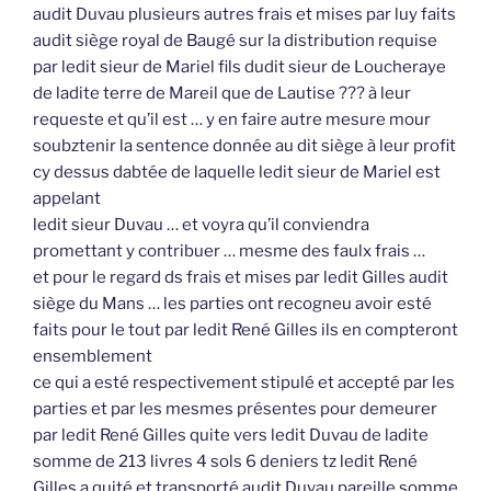
audit Duvau plusieurs autres frais et mises par luy faits
audit siège royal de Baugé sur la distribution requise
par ledit sieur de Mariel fils dudit sieur de Loucheraye
de ladite terre de Mareil que de Lautise ??? à leur
requeste et qu’il est … y en faire autre mesure mour
soubztenir la sentence donnée au dit siège à leur profit
cy dessus dabtée de laquelle ledit sieur de Mariel est
appelant
ledit sieur Duvau … et voyra qu’il conviendra
promettant y contribuer … mesme des faulx frais …
et pour le regard ds frais et mises par ledit Gilles audit
siège du Mans … les parties ont recogneu avoir esté
faits pour le tout par ledit René Gilles ils en compteront
ensemblement
ce qui a esté respectivement stipulé et accepté par les
parties et par les mesmes présentes pour demeurer
par ledit René Gilles quite vers ledit Duvau de ladite
somme de 213 livres 4 sols 6 deniers tz ledit René
Gilles a quité et transporté audit Duvau pareille somme