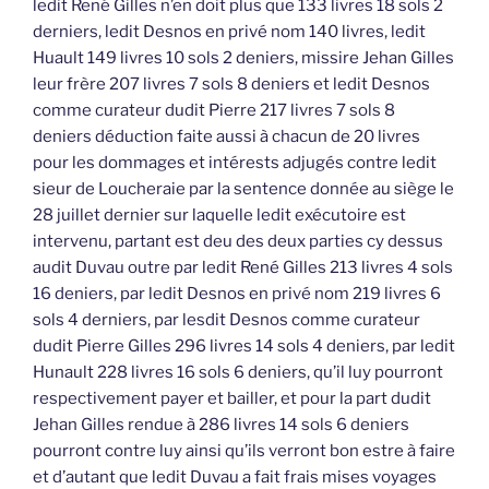
ledit René Gilles n’en doit plus que 133 livres 18 sols 2
derniers, ledit Desnos en privé nom 140 livres, ledit
Huault 149 livres 10 sols 2 deniers, missire Jehan Gilles
leur frère 207 livres 7 sols 8 deniers et ledit Desnos
comme curateur dudit Pierre 217 livres 7 sols 8
deniers déduction faite aussi à chacun de 20 livres
pour les dommages et intérests adjugés contre ledit
sieur de Loucheraie par la sentence donnée au siège le
28 juillet dernier sur laquelle ledit exécutoire est
intervenu, partant est deu des deux parties cy dessus
audit Duvau outre par ledit René Gilles 213 livres 4 sols
16 deniers, par ledit Desnos en privé nom 219 livres 6
sols 4 derniers, par lesdit Desnos comme curateur
dudit Pierre Gilles 296 livres 14 sols 4 deniers, par ledit
Hunault 228 livres 16 sols 6 deniers, qu’il luy pourront
respectivement payer et bailler, et pour la part dudit
Jehan Gilles rendue à 286 livres 14 sols 6 deniers
pourront contre luy ainsi qu’ils verront bon estre à faire
et d’autant que ledit Duvau a fait frais mises voyages