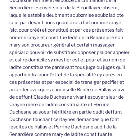
Duchesne femme et espouze de Emmanuel de la
Renardière escuyer sieur de la Picoullayee absent,
laquelle establie deubment soubzmise soubz ladicte
cour par devant nous quant à ce a fait nommé crayé
(sic, pour créé) et constitué et par ces présentes fait
nommé craye et constitue ledit de la Renardière son
mary son procureur général et certain massager
spécial o pouvoir de substituer opposer plaider appeler
et eslire domicile sy mestier est et pour et au nom de
ladite constituante pardevant tous juge ou juges qu’il
appartiendra pour l’effet de la spécialité cy après en
ces présentes et par especial de transiger pacifier et
accorder avecques damoiselle Renée de Rallay veuve
de deffunt Claude Duchesne vivant escuyer sieur de
Crayee mère de ladite constituante et Perrine
Duchesne sa soeur héritière en partie dudit deffunt
Duchesne touchant certaynes demandes que font
lesdites de Rallay et Perrine Duchesne audit de la
Renardière comme mary de ladite constituante