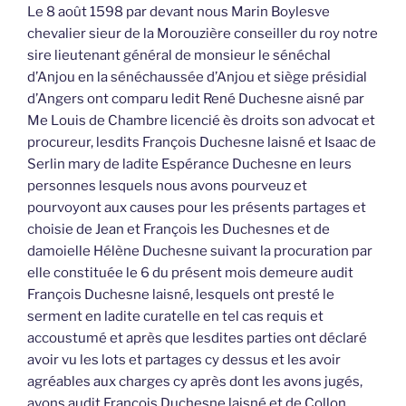
Le 8 août 1598 par devant nous Marin Boylesve
chevalier sieur de la Morouzière conseiller du roy notre
sire lieutenant général de monsieur le sénéchal
d’Anjou en la sénéchaussée d’Anjou et siège présidial
d’Angers ont comparu ledit René Duchesne aisné par
Me Louis de Chambre licencié ès droits son advocat et
procureur, lesdits François Duchesne laisné et Isaac de
Serlin mary de ladite Espérance Duchesne en leurs
personnes lesquels nous avons pourveuz et
pourvoyont aux causes pour les présents partages et
choisie de Jean et François les Duchesnes et de
damoielle Hélène Duchesne suivant la procuration par
elle constituée le 6 du présent mois demeure audit
François Duchesne laisné, lesquels ont presté le
serment en ladite curatelle en tel cas requis et
accoustumé et après que lesdites parties ont déclaré
avoir vu les lots et partages cy dessus et les avoir
agréables aux charges cy après dont les avons jugés,
avons audit François Duchesne laisné et de Collon